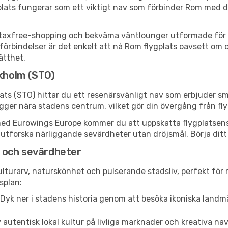
plats fungerar som ett viktigt nav som förbinder Rom med de
er, taxfree-shopping och bekväma väntlounger utformade för 
rbindelser är det enkelt att nå Rom flygplats oavsett om du r
ätthet.
ckholm (STO)
ts (STO) hittar du ett resenärsvänligt nav som erbjuder s
gger nära stadens centrum, vilket gör din övergång från fly
d Eurowings Europe kommer du att uppskatta flygplatsens eff
ller utforska närliggande sevärdheter utan dröjsmål. Börja di
 och sevärdheter
lturarv, naturskönhet och pulserande stadsliv, perfekt för r
esplan:
Dyk ner i stadens historia genom att besöka ikoniska lan
 autentisk lokal kultur på livliga marknader och kreativa n