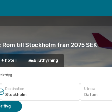
: Rom till Stockholm från 2075 SEK
 + hotell
Biluthyrning
rektflyg
Destination
Utresa
Datum
r flyg