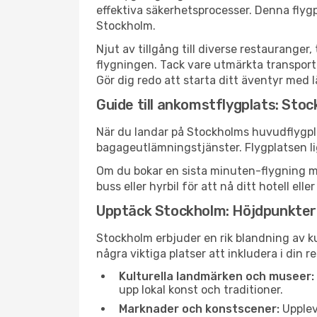
effektiva säkerhetsprocesser. Denna flyg
Stockholm.
Njut av tillgång till diverse restaurang
flygningen. Tack vare utmärkta transportfö
Gör dig redo att starta ditt äventyr med l
Guide till ankomstflygplats: Sto
När du landar på Stockholms huvudflygpla
bagageutlämningstjänster. Flygplatsen li
Om du bokar en sista minuten-flygning me
buss eller hyrbil för att nå ditt hotell e
Upptäck Stockholm: Höjdpunkter
Stockholm erbjuder en rik blandning av ku
några viktiga platser att inkludera i din r
Kulturella landmärken och museer:
upp lokal konst och traditioner.
Marknader och konstscener:
Upplev