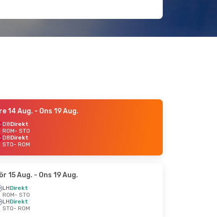
re 14 Aug.
- Ons 19 Aug.
D8
Direkt
ROM
- STO
D8
Direkt
STO
- ROM
ör 15 Aug.
- Ons 19 Aug.
LH
Direkt
ROM
- STO
LH
Direkt
STO
- ROM