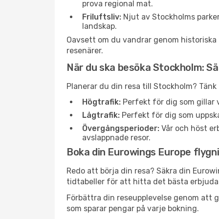
prova regional mat.
Friluftsliv:
Njut av Stockholms parker
landskap.
Oavsett om du vandrar genom historiska ga
resenärer.
När du ska besöka Stockholm: S
Planerar du din resa till Stockholm? Tänk
Högtrafik:
Perfekt för dig som gilla
Lågtrafik:
Perfekt för dig som uppska
Övergångsperioder:
Vår och höst erb
avslappnade resor.
Boka din Eurowings Europe flygnin
Redo att börja din resa? Säkra din Eurowi
tidtabeller för att hitta det bästa erbjud
Förbättra din reseupplevelse genom att gå
som sparar pengar på varje bokning.