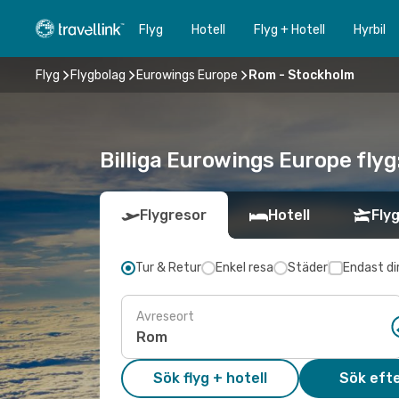
Flyg
Hotell
Flyg + Hotell
Hyrbil
Flyg
Flygbolag
Eurowings Europe
Rom - Stockholm
Billiga Eurowings Europe flyg
Flygresor
Hotell
Flyg
Tur & Retur
Enkel resa
Städer
Endast di
Avreseort
Sök flyg + hotell
Sök efte