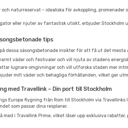
 och naturreservat – idealiska för avkoppling, promenader o
tor eller njuter av fantastisk utsikt, erbjuder Stockholm upp
äsongsbetonade tips
 på dessa säsongsbetonade insikter för att få ut det mesta a
r varmt väder och festivaler och vill njuta av stadens ene
ttar lugnare omgivningar och vill utforska staden mer inti
juder milt väder och behagliga förhållanden, vilket ger utm
g med Travellink – Din port till Stockholm
ngs Europe flygning från Rom till Stockholm via Travellinks
andet som passar dina resplaner.
 med i Travellink Prime, vilket låser upp exklusiva rabatter