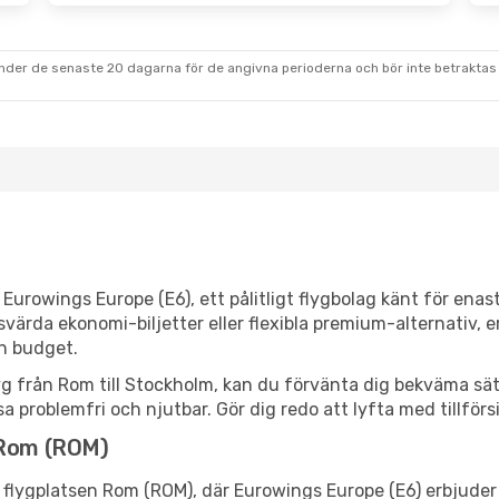
under de senaste 20 dagarna för de angivna perioderna och bör inte betraktas 
Eurowings Europe (E6), ett pålitligt flygbolag känt för ena
svärda ekonomi-biljetter eller flexibla premium-alternativ,
ch budget.
yg från Rom till Stockholm, kan du förvänta dig bekväma säte
a problemfri och njutbar. Gör dig redo att lyfta med tillfö
 Rom (ROM)
 flygplatsen Rom (ROM), där Eurowings Europe (E6) erbjuder