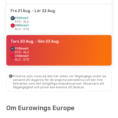
Fre 21 Aug.
- Lör 22 Aug.
FR
Direkt
STO
- ALC
D8
Direkt
ALC
- STO
Tors 20 Aug.
- Sön 23 Aug.
FR
Direkt
STO
- ALC
D8
Direkt
ALC
- STO
Priserna som visas på den här sidan var tillgängliga under de
senaste 20 dagarna för de angivna perioderna och bör inte
betraktas som det slutgiltiga erbjudna priset. Observera att
tillgänglighet och priser kan komma att ändras.
Om Eurowings Europe