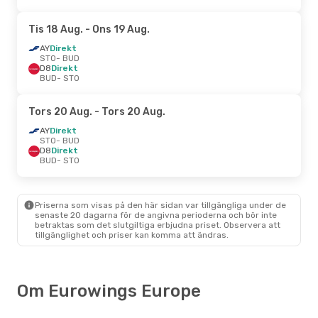
Tis 18 Aug.
- Ons 19 Aug.
AY
Direkt
STO
- BUD
D8
Direkt
BUD
- STO
Tors 20 Aug.
- Tors 20 Aug.
AY
Direkt
STO
- BUD
D8
Direkt
BUD
- STO
Priserna som visas på den här sidan var tillgängliga under de
senaste 20 dagarna för de angivna perioderna och bör inte
betraktas som det slutgiltiga erbjudna priset. Observera att
tillgänglighet och priser kan komma att ändras.
Om Eurowings Europe