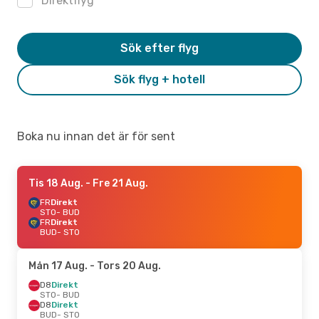
Direktflyg
Sök efter flyg
Sök flyg + hotell
Boka nu innan det är för sent
Tis 18 Aug.
- Fre 21 Aug.
FR
Direkt
STO
- BUD
FR
Direkt
BUD
- STO
Mån 17 Aug.
- Tors 20 Aug.
D8
Direkt
STO
- BUD
D8
Direkt
BUD
- STO