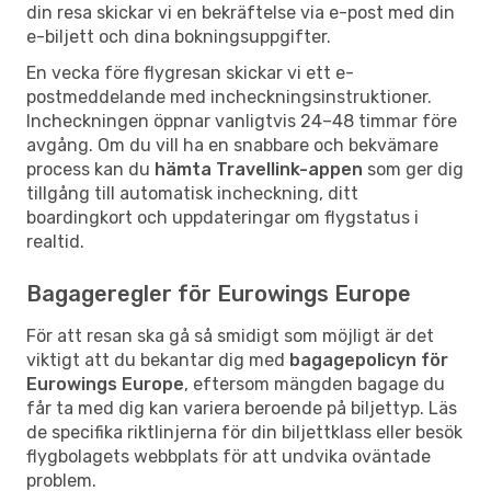
din resa skickar vi en bekräftelse via e-post med din
e-biljett och dina bokningsuppgifter.
En vecka före flygresan skickar vi ett e-
postmeddelande med incheckningsinstruktioner.
Incheckningen öppnar vanligtvis 24–48 timmar före
avgång. Om du vill ha en snabbare och bekvämare
process kan du
hämta Travellink-appen
som ger dig
tillgång till automatisk incheckning, ditt
boardingkort och uppdateringar om flygstatus i
realtid.
Bagageregler för Eurowings Europe
För att resan ska gå så smidigt som möjligt är det
viktigt att du bekantar dig med
bagagepolicyn för
Eurowings Europe
, eftersom mängden bagage du
får ta med dig kan variera beroende på biljettyp. Läs
de specifika riktlinjerna för din biljettklass eller besök
flygbolagets webbplats för att undvika oväntade
problem.