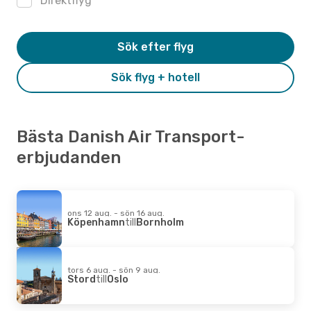
Direktflyg
Sök efter flyg
Sök flyg + hotell
Bästa Danish Air Transport-
erbjudanden
ons 12 aug. - sön 16 aug.
Köpenhamn
till
Bornholm
tors 6 aug. - sön 9 aug.
Stord
till
Oslo