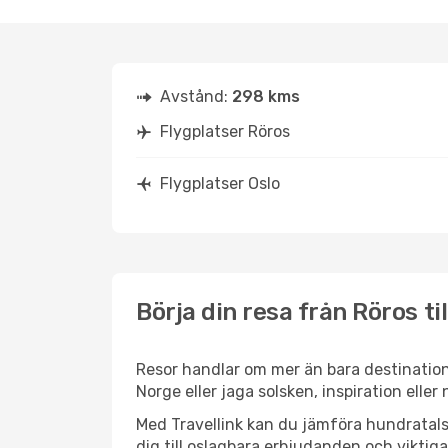
Avstånd:
298 kms
Flygplatser Röros
Flygplatser Oslo
Börja din resa från Röros til
Resor handlar om mer än bara destination
Norge eller jaga solsken, inspiration elle
Med Travellink kan du jämföra hundratals 
dig till oslagbara erbjudanden och viktiga 