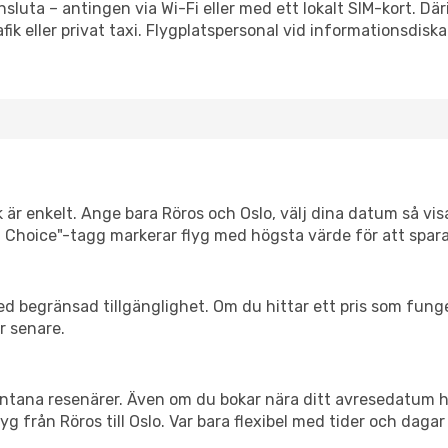
nsluta – antingen via Wi-Fi eller med ett lokalt SIM-kort. Där
afik eller privat taxi. Flygplatspersonal vid informationsdiska
 är enkelt. Ange bara Röros och Oslo, välj dina datum så visar
mart Choice"-tagg markerar flyg med högsta värde för att spar
d begränsad tillgänglighet. Om du hittar ett pris som funger
r senare.
spontana resenärer. Även om du bokar nära ditt avresedatum 
g från Röros till Oslo. Var bara flexibel med tider och dagar 