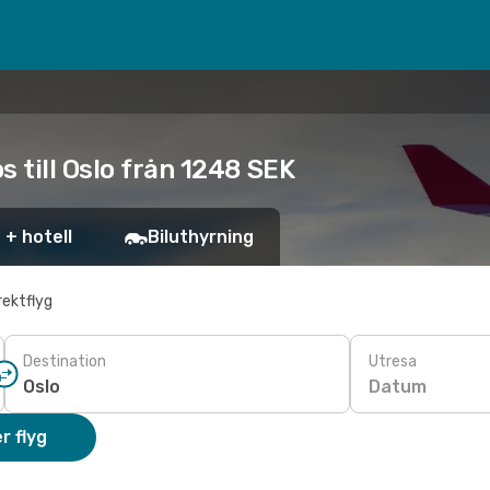
s till Oslo från 1248 SEK
 + hotell
Biluthyrning
rektflyg
Destination
Utresa
Datum
r flyg