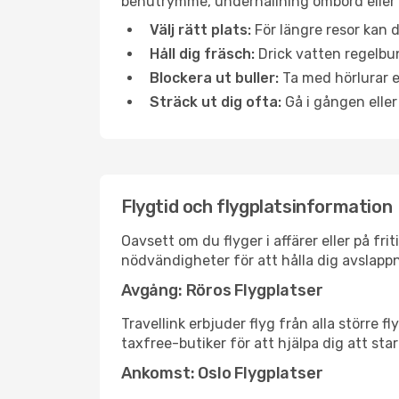
benutrymme, underhållning ombord eller b
Välj rätt plats:
För längre resor kan d
Håll dig fräsch:
Drick vatten regelbun
Blockera ut buller:
Ta med hörlurar el
Sträck ut dig ofta:
Gå i gången eller
Flygtid och flygplatsinformation
Oavsett om du flyger i affärer eller på fr
nödvändigheter för att hålla dig avslapp
Avgång: Röros Flygplatser
Travellink erbjuder flyg från alla större 
taxfree-butiker för att hjälpa dig att star
Ankomst: Oslo Flygplatser