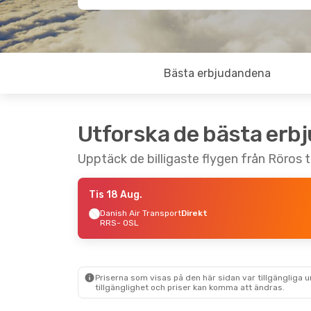
Bästa erbjudandena
Utforska de bästa erb
Upptäck de billigaste flygen från Röros ti
Tis 18 Aug.
Danish Air Transport
Direkt
RRS
- OSL
Priserna som visas på den här sidan var tillgängliga 
tillgänglighet och priser kan komma att ändras.