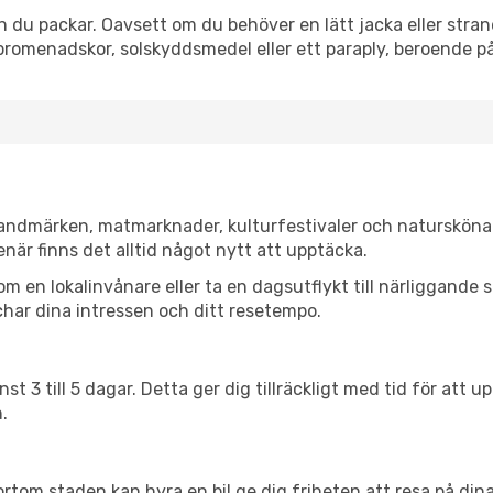
 du packar. Oavsett om du behöver en lätt jacka eller strand
romenadskor, solskyddsmedel eller ett paraply, beroende p
 landmärken, matmarknader, kulturfestivaler och natursköna
när finns det alltid något nytt att upptäcka.
en lokalinvånare eller ta en dagsutflykt till närliggande st
har dina intressen och ditt resetempo.
nst 3 till 5 dagar. Detta ger dig tillräckligt med tid för at
.
ortom staden kan hyra en bil ge dig friheten att resa på dina 