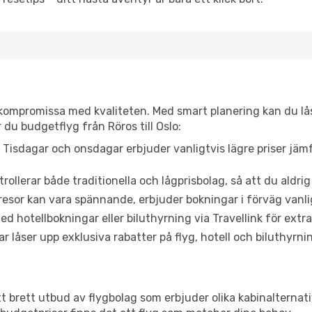
t kompromissa med kvaliteten. Med smart planering kan du l
du budgetflyg från Röros till Oslo:
Tisdagar och onsdagar erbjuder vanligtvis lägre priser jäm
trollerar både traditionella och lågprisbolag, så att du aldrig
or kan vara spännande, erbjuder bokningar i förväg vanligtv
d hotellbokningar eller biluthyrning via Travellink för extra
låser upp exklusiva rabatter på flyg, hotell och biluthyrnin
ett brett utbud av flygbolag som erbjuder olika kabinalternat