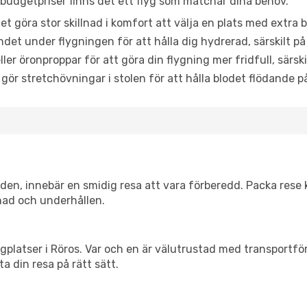
udgetpriser finns det ett flyg som matchar dina behov.
et göra stor skillnad i komfort att välja en plats med extr
det under flygningen för att hålla dig hydrerad, särskilt på 
ler öronproppar för att göra din flygning mer fridfull, särski
 gör stretchövningar i stolen för att hålla blodet flödande p
itiden, innebär en smidig resa att vara förberedd. Packa rese 
nad och underhållen.
flygplatser i Röros. Var och en är välutrustad med transportf
ta din resa på rätt sätt.