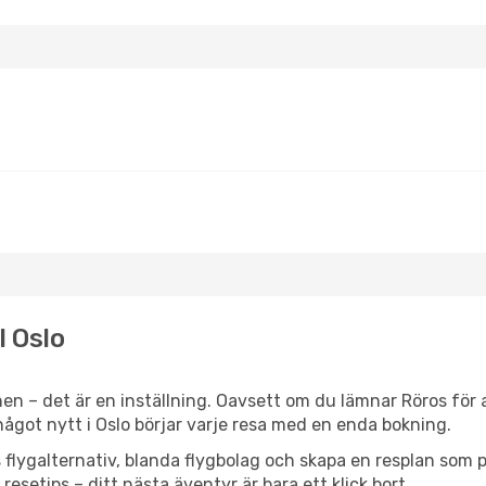
l Oslo
en – det är en inställning. Oavsett om du lämnar Röros för 
r något nytt i Oslo börjar varje resa med en enda bokning.
flygalternativ, blanda flygbolag och skapa en resplan som pa
resetips – ditt nästa äventyr är bara ett klick bort.