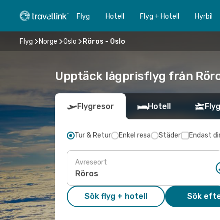
Flyg
Hotell
Flyg + Hotell
Hyrbil
Flyg
Norge
Oslo
Röros - Oslo
Upptäck lågprisflyg från Röro
Flygresor
Hotell
Flyg
Tur & Retur
Enkel resa
Städer
Endast di
Avreseort
Sök flyg + hotell
Sök efte