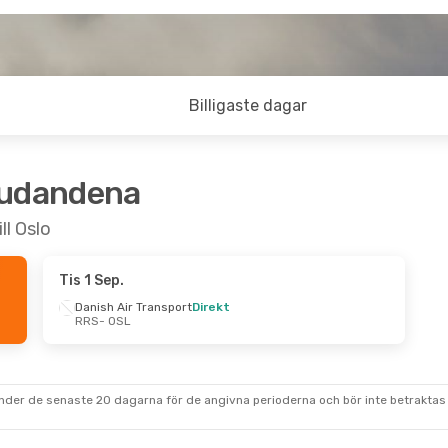
Billigaste dagar
judandena
ll Oslo
Tis 1 Sep.
Danish Air Transport
Direkt
RRS
- OSL
under de senaste 20 dagarna för de angivna perioderna och bör inte betraktas 