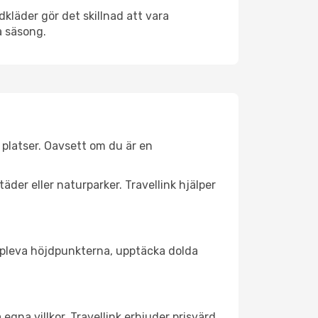
kläder gör det skillnad att vara
å säsong.
 platser. Oavsett om du är en
äder eller naturparker. Travellink hjälper
t uppleva höjdpunkterna, upptäcka dolda
egna villkor. Travellink erbjuder prisvärd