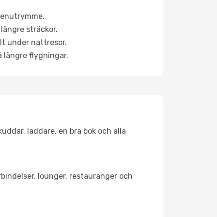
a benutrymme.
längre sträckor.
lt under nattresor.
å längre flygningar.
kuddar, laddare, en bra bok och alla
örbindelser, lounger, restauranger och