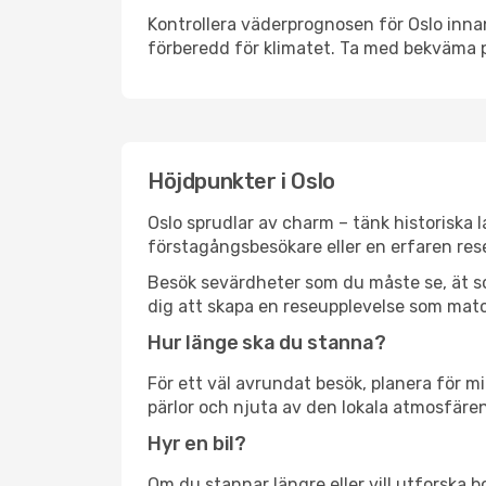
Kontrollera väderprognosen för Oslo innan
förberedd för klimatet. Ta med bekväma p
Höjdpunkter i Oslo
Oslo sprudlar av charm – tänk historiska
förstagångsbesökare eller en erfaren rese
Besök sevärdheter som du måste se, ät som 
dig att skapa en reseupplevelse som matc
Hur länge ska du stanna?
För ett väl avrundat besök, planera för mi
pärlor och njuta av den lokala atmosfären
Hyr en bil?
Om du stannar längre eller vill utforska b