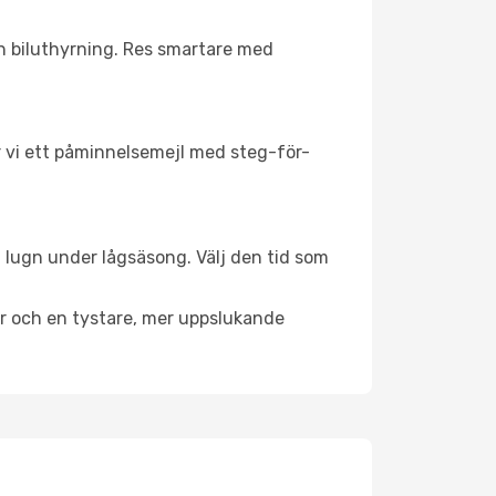
ch biluthyrning. Res smartare med
ar vi ett påminnelsemejl med steg-för-
l lugn under lågsäsong. Välj den tid som
er och en tystare, mer uppslukande