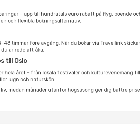
ringar – upp till hundratals euro rabatt på flyg, boende o
en och flexibla bokningsalternativ.
24–48 timmar före avgång. När du bokar via Travellink skick
 du är redo att åka.
 till Oslo
r hela året – från lokala festivaler och kulturevenemang til
eller lugn och naturskön.
h liv, medan månader utanför högsäsong ger dig bättre pris