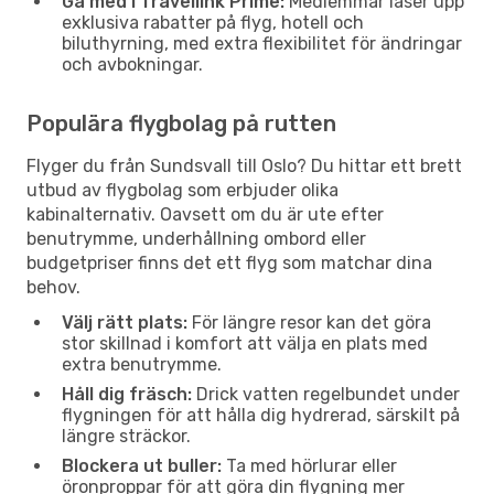
Gå med i Travellink Prime:
Medlemmar låser upp
exklusiva rabatter på flyg, hotell och
biluthyrning, med extra flexibilitet för ändringar
och avbokningar.
Populära flygbolag på rutten
Flyger du från Sundsvall till Oslo? Du hittar ett brett
utbud av flygbolag som erbjuder olika
kabinalternativ. Oavsett om du är ute efter
benutrymme, underhållning ombord eller
budgetpriser finns det ett flyg som matchar dina
behov.
Välj rätt plats:
För längre resor kan det göra
stor skillnad i komfort att välja en plats med
extra benutrymme.
Håll dig fräsch:
Drick vatten regelbundet under
flygningen för att hålla dig hydrerad, särskilt på
längre sträckor.
Blockera ut buller:
Ta med hörlurar eller
öronproppar för att göra din flygning mer