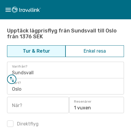
Upptäck lågprisflyg från Sundsvall till Oslo
från 1376 SEK
Tur & Retur
Enkel resa
Varifrån?
Sundsvall
Vart?
Oslo
Resenärer
När?
1 vuxen
Direktflyg