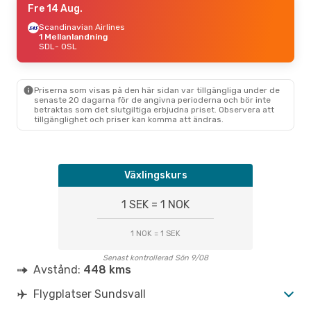
Fre 14 Aug.
Scandinavian Airlines
1 Mellanlandning
SDL
- OSL
Priserna som visas på den här sidan var tillgängliga under de
senaste 20 dagarna för de angivna perioderna och bör inte
betraktas som det slutgiltiga erbjudna priset. Observera att
tillgänglighet och priser kan komma att ändras.
Växlingskurs
1 SEK = 1 NOK
1 NOK = 1 SEK
Senast kontrollerad Sön 9/08
Avstånd:
448 kms
Flygplatser Sundsvall