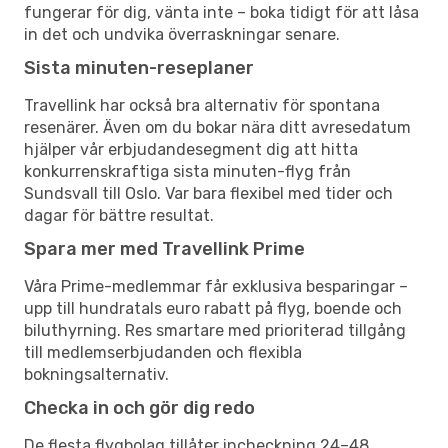
fungerar för dig, vänta inte – boka tidigt för att låsa
in det och undvika överraskningar senare.
Sista minuten-reseplaner
Travellink har också bra alternativ för spontana
resenärer. Även om du bokar nära ditt avresedatum
hjälper vår erbjudandesegment dig att hitta
konkurrenskraftiga sista minuten-flyg från
Sundsvall till Oslo. Var bara flexibel med tider och
dagar för bättre resultat.
Spara mer med Travellink Prime
Våra Prime-medlemmar får exklusiva besparingar –
upp till hundratals euro rabatt på flyg, boende och
biluthyrning. Res smartare med prioriterad tillgång
till medlemserbjudanden och flexibla
bokningsalternativ.
Checka in och gör dig redo
De flesta flygbolag tillåter incheckning 24–48