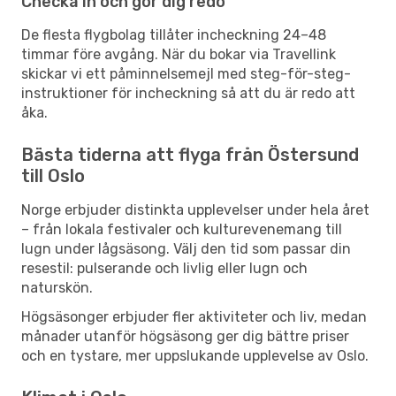
Checka in och gör dig redo
De flesta flygbolag tillåter incheckning 24–48
timmar före avgång. När du bokar via Travellink
skickar vi ett påminnelsemejl med steg-för-steg-
instruktioner för incheckning så att du är redo att
åka.
Bästa tiderna att flyga från Östersund
till Oslo
Norge erbjuder distinkta upplevelser under hela året
– från lokala festivaler och kulturevenemang till
lugn under lågsäsong. Välj den tid som passar din
resestil: pulserande och livlig eller lugn och
naturskön.
Högsäsonger erbjuder fler aktiviteter och liv, medan
månader utanför högsäsong ger dig bättre priser
och en tystare, mer uppslukande upplevelse av Oslo.