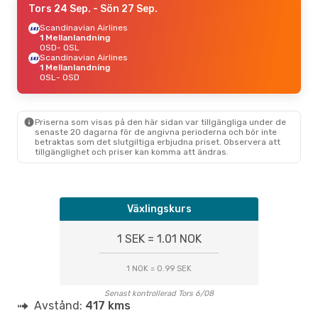
Tors 24 Sep.
- Sön 27 Sep.
Scandinavian Airlines
1 Mellanlandning
OSD
- OSL
Scandinavian Airlines
1 Mellanlandning
OSL
- OSD
Priserna som visas på den här sidan var tillgängliga under de
senaste 20 dagarna för de angivna perioderna och bör inte
betraktas som det slutgiltiga erbjudna priset. Observera att
tillgänglighet och priser kan komma att ändras.
Växlingskurs
1 SEK = 1.01 NOK
1 NOK = 0.99 SEK
Senast kontrollerad Tors 6/08
Avstånd:
417 kms