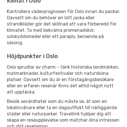
Klimat i Oslo
Kontrollera väderprognosen för Oslo innan du packar.
Oavsett om du behöver en lätt jacka eller
strandkläder gör det skillnad att vara förberedd för
klimatet. Ta med bekväma promenadskor,
solskyddsmedel eller ett paraply, beroende på
säsong.
Höjdpunkter i Oslo
Oslo sprudlar av charm – tänk historiska landmärken,
matmarknader, kulturfestivaler och natursköna
platser. Oavsett om du är en förstagångsbesökare
eller en erfaren resenär finns det alltid något nytt
att upptäcka.
Besök sevärdheter som du måste se, ät som en
lokalinvånare eller ta en dagsutflykt till närliggande
städer eller naturparker. Travellink hjälper dig att
skapa en reseupplevelse som matchar dina intressen
och ditt resetempo.