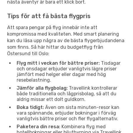
nästa äventyr är bara ett klick bort.
Tips för att få bästa flygpris
Att spara pengar på flyg innebär inte att
kompromissa med kvaliteten. Med smart planering
kan du låsa upp några av de bästa flygerbjudandena
som finns. Så här hittar du budgetflyg från
Östersund till Oslo:
Flyg mitt i veckan för bättre priser:
Tisdagar
och onsdagar erbjuder vanligtvis lägre priser
jämfört med helger eller dagar med hög
resebelastning.
Jämför alla flygbolag:
Travellink kontrollerar
både traditionella och lågprisbolag, så att du
aldrig missar ett dolt guldkorn.
Boka tidigt:
Även om sista minuten-resor kan
vara spännande, erbjuder bokningar i förväg
vanligtvis bättre priser och fler flygalternativ.
Paketera din resa:
Kombinera flyg med
hotellbokningar eller biluthyrning via Travellink