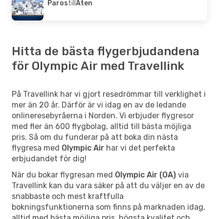
Paros
till
Aten
Hitta de bästa flygerbjudandena
för Olympic Air med Travellink
På Travellink har vi gjort resedrömmar till verklighet i
mer än 20 år. Därför är vi idag en av de ledande
onlineresebyråerna i Norden. Vi erbjuder flygresor
med fler än 600 flygbolag, alltid till bästa möjliga
pris. Så om du funderar på att boka din nästa
flygresa med
Olympic Air
har vi det perfekta
erbjudandet för dig!
När du bokar flygresan med
Olympic Air (OA)
via
Travellink kan du vara säker på att du väljer en av de
snabbaste och mest kraftfulla
bokningsfunktionerna som finns på marknaden idag,
alltid med bästa möjliga pris, högsta kvalitet och