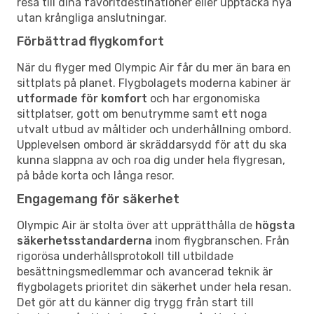
resa till dina favoritdestinationer eller upptäcka nya
utan krångliga anslutningar.
Förbättrad flygkomfort
När du flyger med Olympic Air får du mer än bara en
sittplats på planet. Flygbolagets moderna kabiner är
utformade för komfort
och har ergonomiska
sittplatser, gott om benutrymme samt ett noga
utvalt utbud av måltider och underhållning ombord.
Upplevelsen ombord är skräddarsydd för att du ska
kunna slappna av och roa dig under hela flygresan,
på både korta och långa resor.
Engagemang för säkerhet
Olympic Air är stolta över att upprätthålla de
högsta
säkerhetsstandarderna
inom flygbranschen. Från
rigorösa underhållsprotokoll till utbildade
besättningsmedlemmar och avancerad teknik är
flygbolagets prioritet din säkerhet under hela resan.
Det gör att du känner dig trygg från start till