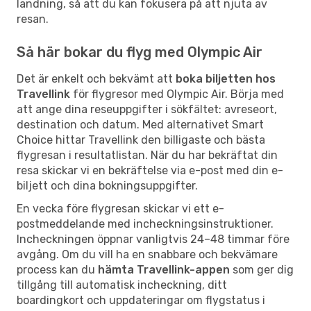
landning, så att du kan fokusera på att njuta av
resan.
Så här bokar du flyg med Olympic Air
Det är enkelt och bekvämt att
boka biljetten hos
Travellink
för flygresor med Olympic Air. Börja med
att ange dina reseuppgifter i sökfältet: avreseort,
destination och datum. Med alternativet Smart
Choice hittar Travellink den billigaste och bästa
flygresan i resultatlistan. När du har bekräftat din
resa skickar vi en bekräftelse via e-post med din e-
biljett och dina bokningsuppgifter.
En vecka före flygresan skickar vi ett e-
postmeddelande med incheckningsinstruktioner.
Incheckningen öppnar vanligtvis 24–48 timmar före
avgång. Om du vill ha en snabbare och bekvämare
process kan du
hämta Travellink-appen
som ger dig
tillgång till automatisk incheckning, ditt
boardingkort och uppdateringar om flygstatus i