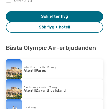
Direktflyg
Sök efter flyg
Sök flyg + hotell
Bästa Olympic Air-erbjudanden
sön 16 aug. - tis 18 aug.
Aten
till
Paros
fre 14 aug. - mån 17 aug.
Aten
till
Zakynthos Island
tis 4 aug.