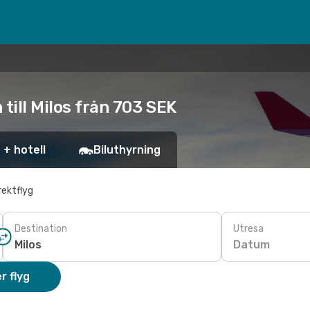
till Milos från 703 SEK
 + hotell
Biluthyrning
rektflyg
Destination
Utresa
Datum
r flyg