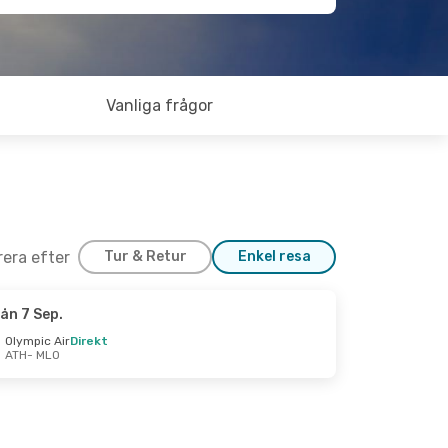
Vanliga frågor
trera efter
Tur & Retur
Enkel resa
ån 7 Sep.
Olympic Air
Direkt
ATH
- MLO