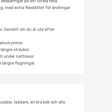
 besparingar på din totala resa.
g, med extra flexibilitet för ändringar
iv. Oavsett om du är ute efter
a benutrymme.
längre sträckor.
lt under nattresor.
å längre flygningar.
kuddar, laddare, en bra bok och alla