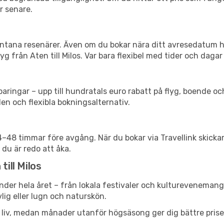
r senare.
spontana resenärer. Även om du bokar nära ditt avresedatum 
g från Aten till Milos. Var bara flexibel med tider och dagar 
ringar – upp till hundratals euro rabatt på flyg, boende o
en och flexibla bokningsalternativ.
24–48 timmar före avgång. När du bokar via Travellink skick
 du är redo att åka.
till Milos
nder hela året – från lokala festivaler och kulturevenemang 
vlig eller lugn och naturskön.
h liv, medan månader utanför högsäsong ger dig bättre pris