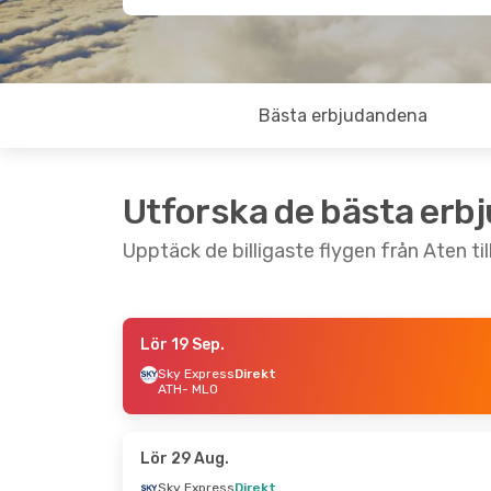
Bästa erbjudandena
Utforska de bästa erb
Upptäck de billigaste flygen från Aten til
Lör 19 Sep.
Ons 7 Okt.
- Tis 13 Okt.
Lör 22 Aug.
- 
Sky Express
Direkt
ATH
- MLO
Sky Express
Direkt
Olympic Air
Di
ATH
- MLO
ATH
- MLO
Sky Express
Direkt
Sky Express
D
MLO
- ATH
MLO
- ATH
Lör 29 Aug.
Sky Express
Direkt