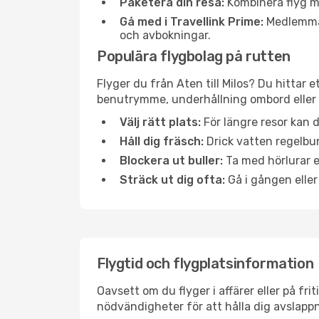
Paketera din resa:
Kombinera flyg me
Gå med i Travellink Prime:
Medlemmar 
och avbokningar.
Populära flygbolag på rutten
Flyger du från Aten till Milos? Du hittar 
benutrymme, underhållning ombord eller b
Välj rätt plats:
För längre resor kan d
Håll dig fräsch:
Drick vatten regelbun
Blockera ut buller:
Ta med hörlurar el
Sträck ut dig ofta:
Gå i gången eller
Flygtid och flygplatsinformation
Oavsett om du flyger i affärer eller på fr
nödvändigheter för att hålla dig avslapp