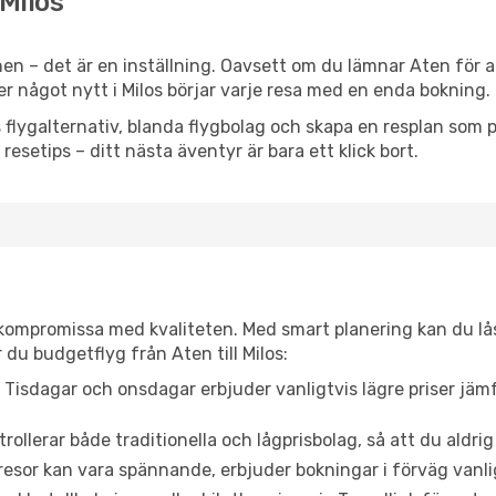
 Milos
en – det är en inställning. Oavsett om du lämnar Aten för a
ller något nytt i Milos börjar varje resa med en enda bokning.
flygalternativ, blanda flygbolag och skapa en resplan som pa
resetips – ditt nästa äventyr är bara ett klick bort.
t kompromissa med kvaliteten. Med smart planering kan du l
du budgetflyg från Aten till Milos:
Tisdagar och onsdagar erbjuder vanligtvis lägre priser jäm
trollerar både traditionella och lågprisbolag, så att du aldrig
or kan vara spännande, erbjuder bokningar i förväg vanligtv