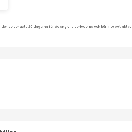
Sön 20 Sep.
irekt
irekt
under de senaste 20 dagarna för de angivna perioderna och bör inte betraktas 