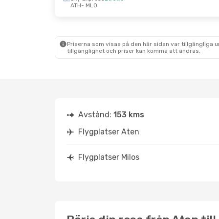
ATH
- MLO
Fre 25 Sep.
- Sön 27 Sep.
Sön 13 Sep.
- 
Sky Express
Direkt
Sky Express
D
ATH
- MLO
ATH
- MLO
Sky Express
Direkt
Sky Express
D
MLO
- ATH
MLO
- ATH
Priserna som visas på den här sidan var tillgängliga 
tillgänglighet och priser kan komma att ändras.
Avstånd:
153 kms
Flygplatser Aten
Flygplatser Milos