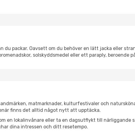
n du packar. Oavsett om du behöver en lätt jacka eller stran
romenadskor, solskyddsmedel eller ett paraply, beroende p
a landmärken, matmarknader, kulturfestivaler och natursköna
när finns det alltid något nytt att upptäcka.
en lokalinvånare eller ta en dagsutflykt till närliggande st
har dina intressen och ditt resetempo.