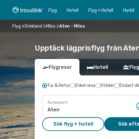
Flyg
Hotell
Flyg + Hotell
Hyrbil
Flyg
Grekland
Milos
Aten - Milos
Upptäck lågprisflyg från Aten 
Flygresor
Hotell
Flyg
Tur & Retur
Enkel resa
Städer
Endast di
Avreseort
Sök flyg + hotell
Sök efte