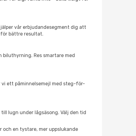
hjälper vår erbjudandesegment dig att
för bättre resultat.
ch biluthyrning. Res smartare med
ar vi ett påminnelsemejl med steg-för-
till lugn under lågsäsong. Välj den tid
er och en tystare, mer uppslukande