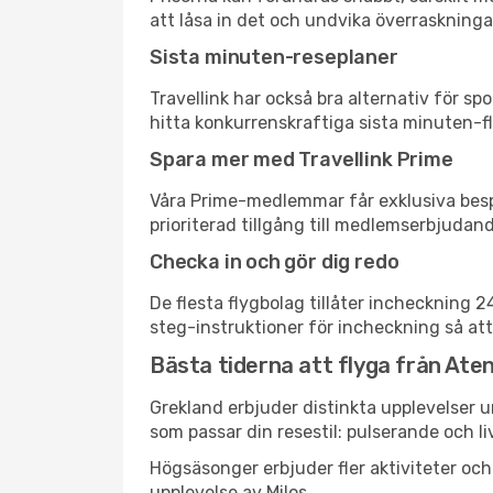
att låsa in det och undvika överraskninga
Sista minuten-reseplaner
Travellink har också bra alternativ för 
hitta konkurrenskraftiga sista minuten-fly
Spara mer med Travellink Prime
Våra Prime-medlemmar får exklusiva bespa
prioriterad tillgång till medlemserbjudand
Checka in och gör dig redo
De flesta flygbolag tillåter incheckning 
steg-instruktioner för incheckning så att
Bästa tiderna att flyga från Aten 
Grekland erbjuder distinkta upplevelser u
som passar din resestil: pulserande och li
Högsäsonger erbjuder fler aktiviteter oc
upplevelse av Milos.