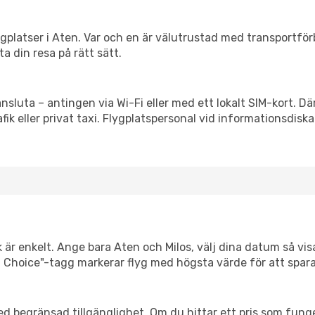
flygplatser i Aten. Var och en är välutrustad med transportfö
ta din resa på rätt sätt.
ansluta – antingen via Wi-Fi eller med ett lokalt SIM-kort. Dä
afik eller privat taxi. Flygplatspersonal vid informationsdiska
 är enkelt. Ange bara Aten och Milos, välj dina datum så visar
mart Choice"-tagg markerar flyg med högsta värde för att spar
d begränsad tillgänglighet. Om du hittar ett pris som funger