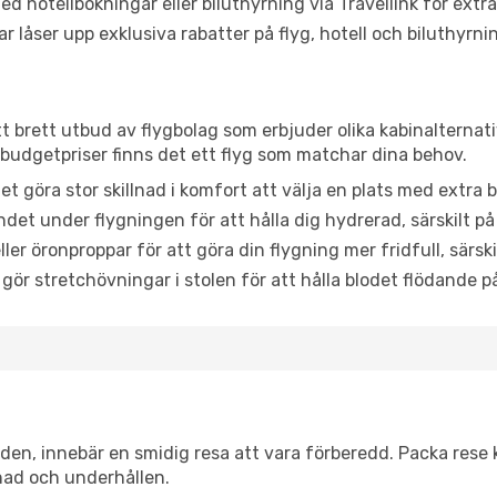
d hotellbokningar eller biluthyrning via Travellink för extra
låser upp exklusiva rabatter på flyg, hotell och biluthyrnin
ett brett utbud av flygbolag som erbjuder olika kabinalternat
udgetpriser finns det ett flyg som matchar dina behov.
et göra stor skillnad i komfort att välja en plats med extr
det under flygningen för att hålla dig hydrerad, särskilt på 
ler öronproppar för att göra din flygning mer fridfull, särski
 gör stretchövningar i stolen för att hålla blodet flödande p
itiden, innebär en smidig resa att vara förberedd. Packa rese 
nad och underhållen.