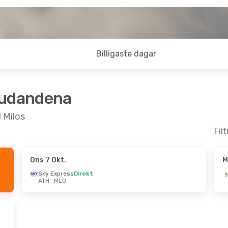
Billigaste dagar
judandena
l Milos
Fil
Ons 7 Okt.
M
Tis 25 Aug.
Mån 31 Aug.
- Mån 7 Sep.
Sky Express
Direkt
ATH
- MLO
rekt
Olympic Air
Direkt
ATH
- MLO
irekt
Olympic Air
Direkt
MLO
- ATH