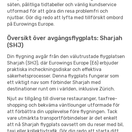
säten, pålitliga tidtabeller och vänlig kundservice
utformad för att göra din resa problemfri och
njutbar. Gör dig redo att lyfta med tillförsikt ombord
på Eurowings Europe.
Översikt över avgångsflygplats: Sharjah
(SHJ)
Din flygning avgår från den välutrustade flygplatsen
Sharjah (SHJ), där Eurowings Europe (E6) erbjuder
praktiska incheckningsdiskar och effektiva
säkerhetsprocesser. Denna flygplats fungerar som
ett viktigt nav som förbinder Sharjah med
destinationer runt om i världen, inklusive Zürich.
Njut av tillgång till diverse restauranger, taxfree-
shopping och bekväma väntlounger utformade för
att förbättra din upplevelse före flygningen. Tack
vare utmärkta transportförbindelser är det enkelt
att nå Sharjah flygplats oavsett om du reser med bil,
taxi eller kollektivtrafik. Gör dig redo att starta ditt