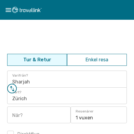
Tur & Retur
Enkel resa
Varifrån?
Sharjah
Vart?
Zürich
Resenärer
När?
1 vuxen