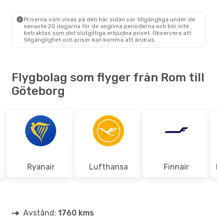
Ryanair
Direkt
ROM
- GOT
Ryanair
Direkt
Priserna som visas på den här sidan var tillgängliga under de
GOT
- ROM
senaste 20 dagarna för de angivna perioderna och bör inte
betraktas som det slutgiltiga erbjudna priset. Observera att
tillgänglighet och priser kan komma att ändras.
Flygbolag som flyger från Rom till
Göteborg
Ryanair
Lufthansa
Finnair
Avstånd:
1760 kms