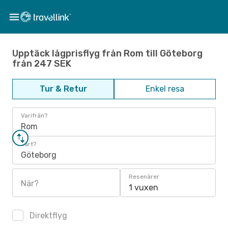
Upptäck lågprisflyg från Rom till Göteborg
från 247 SEK
Tur & Retur
Enkel resa
Varifrån?
Rom
Vart?
Göteborg
Resenärer
När?
1 vuxen
Direktflyg