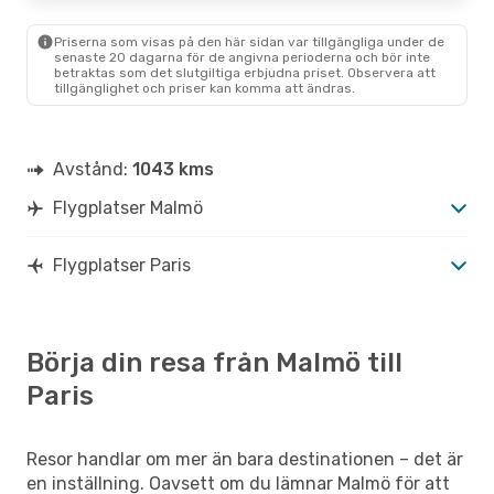
Priserna som visas på den här sidan var tillgängliga under de
Tors 13 Aug.
- Tors 20 Aug.
senaste 20 dagarna för de angivna perioderna och bör inte
betraktas som det slutgiltiga erbjudna priset. Observera att
Scandinavian Airlines
tillgänglighet och priser kan komma att ändras.
1 Mellanlandning
MMA
- PAR
Scandinavian Airlines
1 Mellanlandning
PAR
- MMA
Avstånd:
1043 kms
Flygplatser Malmö
Flygplatser Paris
Börja din resa från Malmö till
Paris
Resor handlar om mer än bara destinationen – det är
en inställning. Oavsett om du lämnar Malmö för att