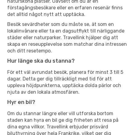
natursköna platser. Oavsett om du är en
förstagångsbesökare eller en erfaren resenär finns
det alltid något nytt att upptäcka.
Besök sevärdheter som du måste se, ät som en
lokalinvånare eller ta en dagsutflykt till närliggande
städer eller naturparker. Travellink hjälper dig att
skapa en reseupplevelse som matchar dina intressen
och ditt resetempo.
Hur länge ska du stanna?
För ett väl avrundat besök, planera för minst 3 till 5
dagar. Detta ger dig tillräckligt med tid för att
uppleva höjdpunkterna, upptäcka dolda pärlor och
njuta av den lokala atmosfären.
Hyr en bil?
Om du stannar längre eller vill utforska bortom
staden kan hyra en bil ge dig friheten att resa på
dina egna villkor. Travellink erbjuder prisvärd
biluthyrning över hela Frankrike, vilket ger dig