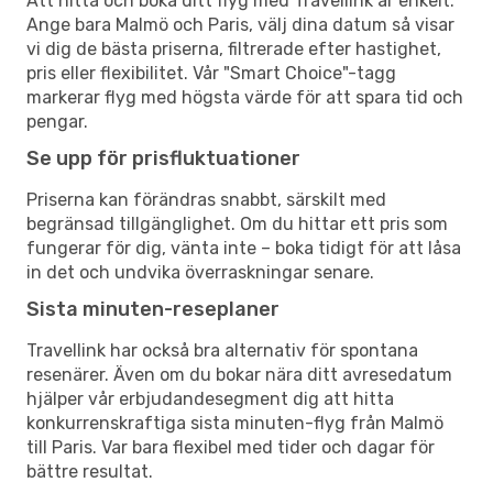
Att hitta och boka ditt flyg med Travellink är enkelt.
Ange bara Malmö och Paris, välj dina datum så visar
vi dig de bästa priserna, filtrerade efter hastighet,
pris eller flexibilitet. Vår "Smart Choice"-tagg
markerar flyg med högsta värde för att spara tid och
pengar.
Se upp för prisfluktuationer
Priserna kan förändras snabbt, särskilt med
begränsad tillgänglighet. Om du hittar ett pris som
fungerar för dig, vänta inte – boka tidigt för att låsa
in det och undvika överraskningar senare.
Sista minuten-reseplaner
Travellink har också bra alternativ för spontana
resenärer. Även om du bokar nära ditt avresedatum
hjälper vår erbjudandesegment dig att hitta
konkurrenskraftiga sista minuten-flyg från Malmö
till Paris. Var bara flexibel med tider och dagar för
bättre resultat.