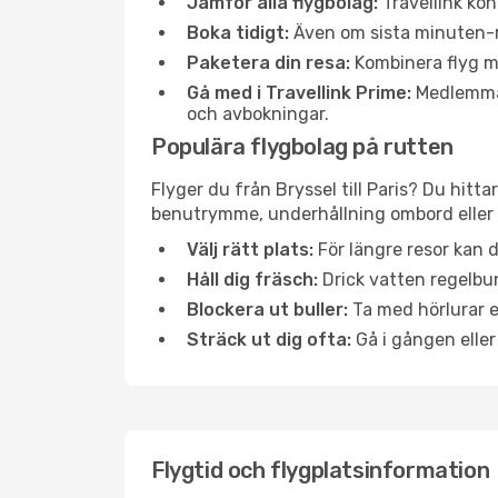
Jämför alla flygbolag:
Travellink kon
Boka tidigt:
Även om sista minuten-res
Paketera din resa:
Kombinera flyg me
Gå med i Travellink Prime:
Medlemmar 
och avbokningar.
Populära flygbolag på rutten
Flyger du från Bryssel till Paris? Du hitt
benutrymme, underhållning ombord eller b
Välj rätt plats:
För längre resor kan d
Håll dig fräsch:
Drick vatten regelbun
Blockera ut buller:
Ta med hörlurar el
Sträck ut dig ofta:
Gå i gången eller
Flygtid och flygplatsinformation