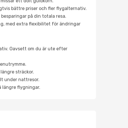
 missar ett dolt guldkorn.
is bättre priser och fler flygalternativ.
 besparingar på din totala resa.
g, med extra flexibilitet för ändringar
nativ. Oavsett om du är ute efter
a benutrymme.
längre sträckor.
lt under nattresor.
å längre flygningar.