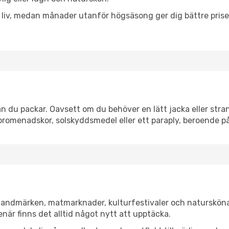
h liv, medan månader utanför högsäsong ger dig bättre pris
n du packar. Oavsett om du behöver en lätt jacka eller stran
romenadskor, solskyddsmedel eller ett paraply, beroende p
a landmärken, matmarknader, kulturfestivaler och natursköna
när finns det alltid något nytt att upptäcka.