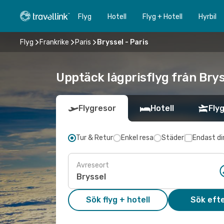
Flyg
Hotell
Flyg + Hotell
Hyrbil
Flyg
Frankrike
Paris
Bryssel - Paris
Upptäck lågprisflyg från Bryss
Flygresor
Hotell
Flyg
Tur & Retur
Enkel resa
Städer
Endast di
Avreseort
Sök flyg + hotell
Sök efte