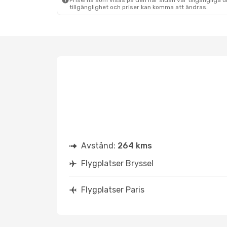
Priserna som visas på den här sidan var tillgängliga 
tillgänglighet och priser kan komma att ändras.
Avstånd:
264 kms
Flygplatser Bryssel
Flygplatser Paris