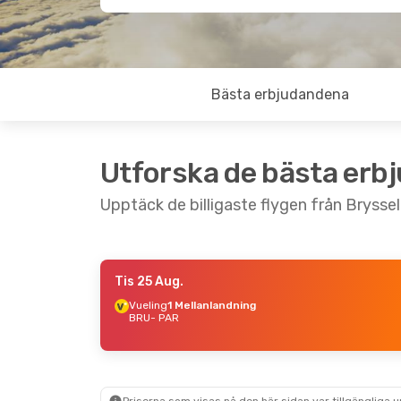
Bästa erbjudandena
Utforska de bästa erb
Upptäck de billigaste flygen från Bryssel t
Tis 25 Aug.
Fre 11 Sep.
- Sön 13 Sep.
Lör 5 Sep.
- Sön
Vueling
1 Mellanlandning
BRU
- PAR
Brussels Airlines
Direkt
Brussels Airline
BRU
- PAR
BRU
- PAR
Brussels Airlines
Direkt
Brussels Airline
PAR
- BRU
PAR
- BRU