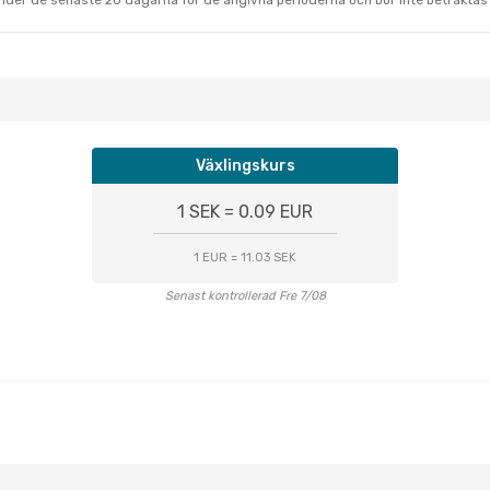
under de senaste 20 dagarna för de angivna perioderna och bör inte betraktas 
Växlingskurs
1 SEK = 0.09 EUR
1 EUR = 11.03 SEK
Senast kontrollerad Fre 7/08