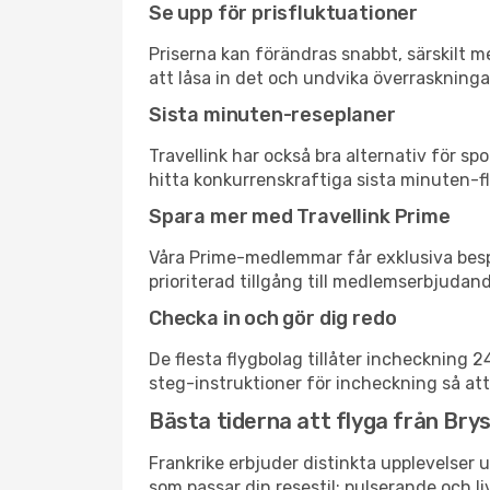
Se upp för prisfluktuationer
Priserna kan förändras snabbt, särskilt me
att låsa in det och undvika överraskninga
Sista minuten-reseplaner
Travellink har också bra alternativ för 
hitta konkurrenskraftiga sista minuten-flyg
Spara mer med Travellink Prime
Våra Prime-medlemmar får exklusiva bespa
prioriterad tillgång till medlemserbjudand
Checka in och gör dig redo
De flesta flygbolag tillåter incheckning 
steg-instruktioner för incheckning så att
Bästa tiderna att flyga från Bryss
Frankrike erbjuder distinkta upplevelser u
som passar din resestil: pulserande och li