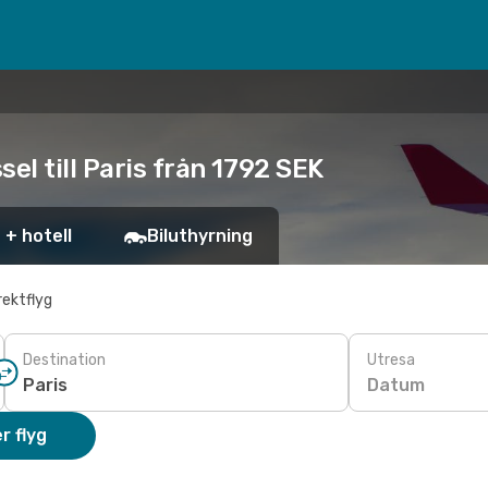
el till Paris från 1792 SEK
 + hotell
Biluthyrning
rektflyg
Destination
Utresa
Datum
r flyg