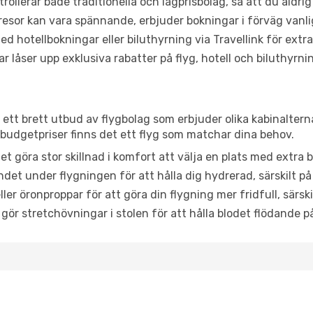
trollerar både traditionella och lågprisbolag, så att du aldrig
or kan vara spännande, erbjuder bokningar i förväg vanligtv
d hotellbokningar eller biluthyrning via Travellink för extra
låser upp exklusiva rabatter på flyg, hotell och biluthyrnin
ar ett brett utbud av flygbolag som erbjuder olika kabinalter
udgetpriser finns det ett flyg som matchar dina behov.
et göra stor skillnad i komfort att välja en plats med extr
det under flygningen för att hålla dig hydrerad, särskilt på 
ler öronproppar för att göra din flygning mer fridfull, särski
 gör stretchövningar i stolen för att hålla blodet flödande p