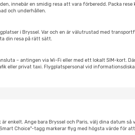
itiden, innebär en smidig resa att vara förberedd. Packa rese 
nad och underhållen.
flygplatser i Bryssel. Var och en är välutrustad med transpor
ta din resa på rätt sätt.
ansluta – antingen via Wi-Fi eller med ett lokalt SIM-kort. Dä
afik eller privat taxi. Flygplatspersonal vid informationsdiska
 är enkelt. Ange bara Bryssel och Paris, välj dina datum så vi
Vår "Smart Choice"-tagg markerar flyg med högsta värde för at