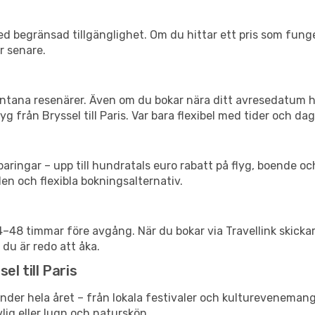
d begränsad tillgänglighet. Om du hittar ett pris som funger
r senare.
spontana resenärer. Även om du bokar nära ditt avresedatum 
 från Bryssel till Paris. Var bara flexibel med tider och dag
ringar – upp till hundratals euro rabatt på flyg, boende o
en och flexibla bokningsalternativ.
24–48 timmar före avgång. När du bokar via Travellink skick
 du är redo att åka.
el till Paris
nder hela året – från lokala festivaler och kulturevenemang 
vlig eller lugn och naturskön.