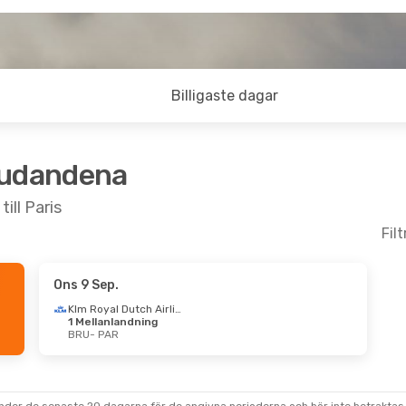
Billigaste dagar
judandena
ill Paris
Fil
Ons 9 Sep.
 6 Sep.
Klm Royal Dutch Airlines
1 Mellanlandning
s
Direkt
BRU
- PAR
s
Direkt