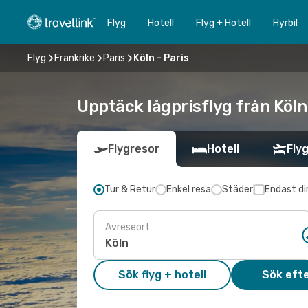
Flyg
Hotell
Flyg + Hotell
Hyrbil
Flyg
Frankrike
Paris
Köln - Paris
Upptäck lågprisflyg från Köln 
Flygresor
Hotell
Flyg
Tur & Retur
Enkel resa
Städer
Endast di
Avreseort
Sök flyg + hotell
Sök efte