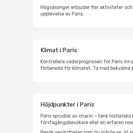
Högsäsonger erbjuder fler aktiviteter oc
upplevelse av Paris.
Klimat i Paris
Kontrollera väderprognosen för Paris inna
förberedd för klimatet. Ta med bekväma p
Höjdpunkter i Paris
Paris sprudlar av charm – tänk historisk
förstagångsbesökare eller en erfaren rese
Besök sevärdheter som du måste se, ät som 