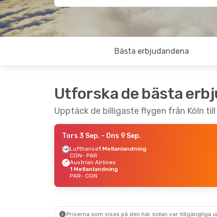
Bästa erbjudandena
Utforska de bästa erb
Upptäck de billigaste flygen från Köln till
Tors 3 Sep.
- Ons 9 Sep.
Lufthansa
1 Mellanlandning
CGN
- PAR
Austrian Airlines
1 Mellanlandning
PAR
- CGN
Priserna som visas på den här sidan var tillgängliga 