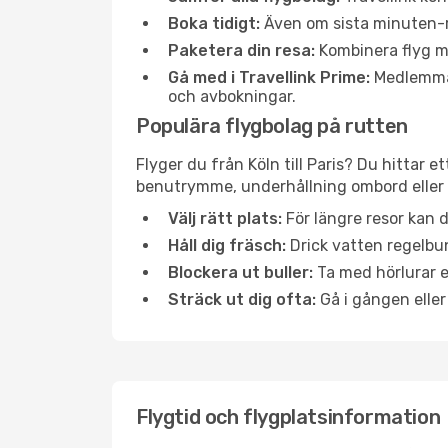
Boka tidigt:
Även om sista minuten-res
Paketera din resa:
Kombinera flyg me
Gå med i Travellink Prime:
Medlemmar 
och avbokningar.
Populära flygbolag på rutten
Flyger du från Köln till Paris? Du hittar 
benutrymme, underhållning ombord eller b
Välj rätt plats:
För längre resor kan d
Håll dig fräsch:
Drick vatten regelbun
Blockera ut buller:
Ta med hörlurar el
Sträck ut dig ofta:
Gå i gången eller
Flygtid och flygplatsinformation