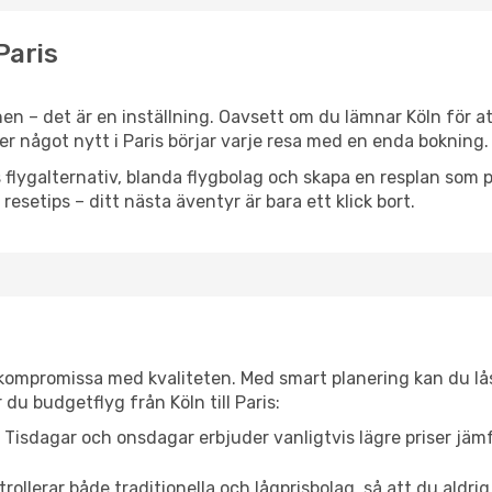
 Paris
n – det är en inställning. Oavsett om du lämnar Köln för a
ller något nytt i Paris börjar varje resa med en enda bokning.
flygalternativ, blanda flygbolag och skapa en resplan som pa
resetips – ditt nästa äventyr är bara ett klick bort.
t kompromissa med kvaliteten. Med smart planering kan du l
du budgetflyg från Köln till Paris:
Tisdagar och onsdagar erbjuder vanligtvis lägre priser jäm
trollerar både traditionella och lågprisbolag, så att du aldrig