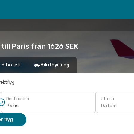
till Paris från 1626 SEK
 + hotell
Biluthyrning
rektflyg
Destination
Utresa
Datum
r flyg