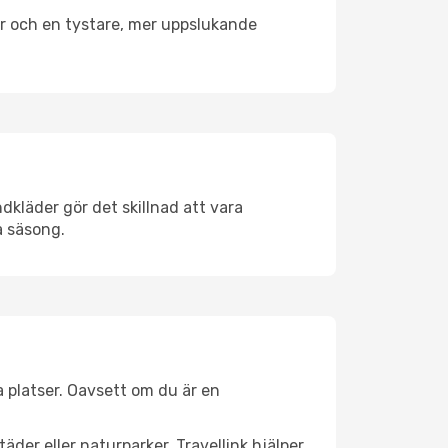
er och en tystare, mer uppslukande
dkläder gör det skillnad att vara
å säsong.
 platser. Oavsett om du är en
äder eller naturparker. Travellink hjälper