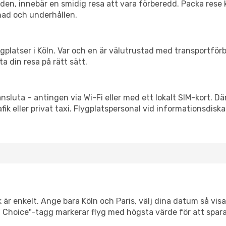
itiden, innebär en smidig resa att vara förberedd. Packa rese 
nad och underhållen.
flygplatser i Köln. Var och en är välutrustad med transportfö
ta din resa på rätt sätt.
ansluta – antingen via Wi-Fi eller med ett lokalt SIM-kort. Dä
afik eller privat taxi. Flygplatspersonal vid informationsdiska
 är enkelt. Ange bara Köln och Paris, välj dina datum så visar
mart Choice"-tagg markerar flyg med högsta värde för att spar