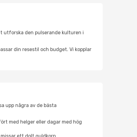
tt utforska den pulserande kulturen i
ssar din resestil och budget. Vi kopplar
åsa upp några av de bästa
fört med helger eller dagar med hög
 missar ett dolt guldkorn.