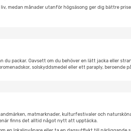
h liv, medan månader utanför högsäsong ger dig bättre pris
n du packar. Oavsett om du behöver en lätt jacka eller stran
romenadskor, solskyddsmedel eller ett paraply, beroende p
a landmärken, matmarknader, kulturfestivaler och natursköna
när finns det alltid något nytt att upptäcka.
en lokalinvånare eller ta en dagsutflykt till närliggande st