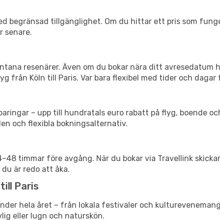
d begränsad tillgänglighet. Om du hittar ett pris som funger
r senare.
spontana resenärer. Även om du bokar nära ditt avresedatum 
 från Köln till Paris. Var bara flexibel med tider och dagar 
ringar – upp till hundratals euro rabatt på flyg, boende o
en och flexibla bokningsalternativ.
24–48 timmar före avgång. När du bokar via Travellink skick
 du är redo att åka.
ill Paris
nder hela året – från lokala festivaler och kulturevenemang 
vlig eller lugn och naturskön.