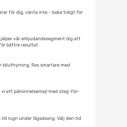
ar för dig, vänta inte – boka tidigt för
hjälper vår erbjudandesegment dig att
för bättre resultat.
ch biluthyrning. Res smartare med
ar vi ett påminnelsemejl med steg-för-
till lugn under lågsäsong. Välj den tid