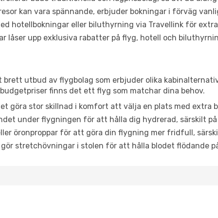
or kan vara spännande, erbjuder bokningar i förväg vanligtv
d hotellbokningar eller biluthyrning via Travellink för extra
låser upp exklusiva rabatter på flyg, hotell och biluthyrnin
ett brett utbud av flygbolag som erbjuder olika kabinalternat
udgetpriser finns det ett flyg som matchar dina behov.
et göra stor skillnad i komfort att välja en plats med extr
det under flygningen för att hålla dig hydrerad, särskilt på 
ler öronproppar för att göra din flygning mer fridfull, särski
 gör stretchövningar i stolen för att hålla blodet flödande p