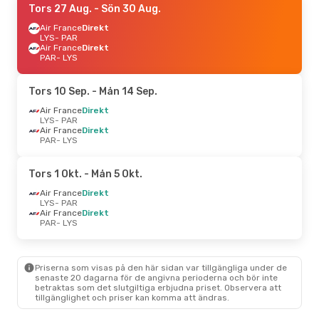
Tors 27 Aug.
- Sön 30 Aug.
Air France
Direkt
LYS
- PAR
Air France
Direkt
PAR
- LYS
Tors 10 Sep.
- Mån 14 Sep.
Air France
Direkt
LYS
- PAR
Air France
Direkt
PAR
- LYS
Tors 1 Okt.
- Mån 5 Okt.
Air France
Direkt
LYS
- PAR
Air France
Direkt
PAR
- LYS
Priserna som visas på den här sidan var tillgängliga under de
senaste 20 dagarna för de angivna perioderna och bör inte
betraktas som det slutgiltiga erbjudna priset. Observera att
tillgänglighet och priser kan komma att ändras.