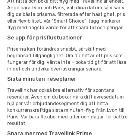
Att hitta och boka ditt flyg med Travellink är enkelt.
Ange bara Lyon och Paris, välj dina datum så visar vi
dig de bästa priserna, filtrerade efter hastighet, pris
eller flexibilitet. Vår "Smart Choice"-tagg markerar
flyg med högsta värde för att spara tid och pengar.
Se upp för prisfluktuationer
Priserna kan förändras snabbt, särskilt med
begränsad tillgänglighet. Om du hittar ett pris som
fungerar för dig, vänta inte – boka tidigt för att låsa
in det och undvika överraskningar senare.
Sista minuten-reseplaner
Travellink har också bra alternativ för spontana
resenärer. Även om du bokar nära ditt avresedatum
hjälper vår erbjudandesegment dig att hitta
konkurrenskraftiga sista minuten-flyg från Lyon till
Paris. Var bara flexibel med tider och dagar för bättre
resultat.
Spara mer med Travellink Prime