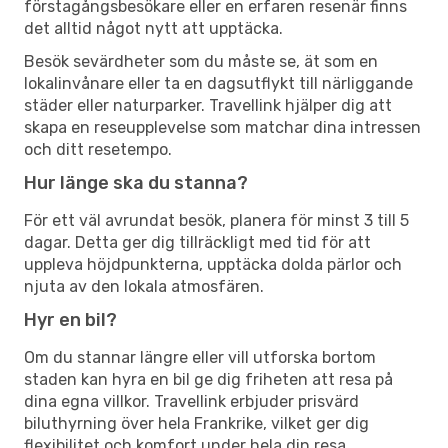
förstagångsbesökare eller en erfaren resenär finns
det alltid något nytt att upptäcka.
Besök sevärdheter som du måste se, ät som en
lokalinvånare eller ta en dagsutflykt till närliggande
städer eller naturparker. Travellink hjälper dig att
skapa en reseupplevelse som matchar dina intressen
och ditt resetempo.
Hur länge ska du stanna?
För ett väl avrundat besök, planera för minst 3 till 5
dagar. Detta ger dig tillräckligt med tid för att
uppleva höjdpunkterna, upptäcka dolda pärlor och
njuta av den lokala atmosfären.
Hyr en bil?
Om du stannar längre eller vill utforska bortom
staden kan hyra en bil ge dig friheten att resa på
dina egna villkor. Travellink erbjuder prisvärd
biluthyrning över hela Frankrike, vilket ger dig
flexibilitet och komfort under hela din resa.