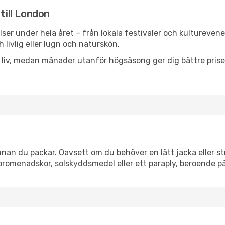
till London
lser under hela året – från lokala festivaler och kultureven
 livlig eller lugn och naturskön.
h liv, medan månader utanför högsäsong ger dig bättre pris
an du packar. Oavsett om du behöver en lätt jacka eller str
romenadskor, solskyddsmedel eller ett paraply, beroende p