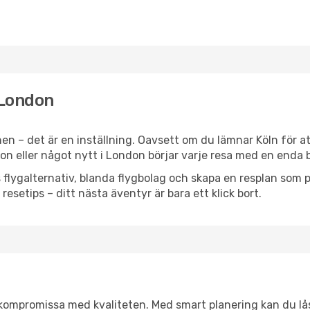
l London
n – det är en inställning. Oavsett om du lämnar Köln för a
tion eller något nytt i London börjar varje resa med en enda 
flygalternativ, blanda flygbolag och skapa en resplan som pa
resetips – ditt nästa äventyr är bara ett klick bort.
t kompromissa med kvaliteten. Med smart planering kan du l