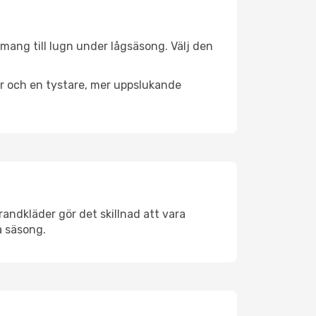
emang till lugn under lågsäsong. Välj den
er och en tystare, mer uppslukande
andkläder gör det skillnad att vara
å säsong.