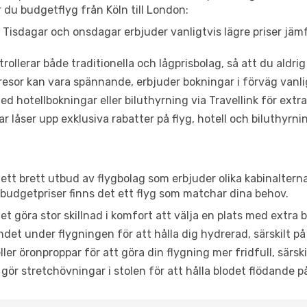
 du budgetflyg från Köln till London:
Tisdagar och onsdagar erbjuder vanligtvis lägre priser jäm
trollerar både traditionella och lågprisbolag, så att du aldrig
or kan vara spännande, erbjuder bokningar i förväg vanligtv
d hotellbokningar eller biluthyrning via Travellink för extra
låser upp exklusiva rabatter på flyg, hotell och biluthyrnin
 ett brett utbud av flygbolag som erbjuder olika kabinaltern
udgetpriser finns det ett flyg som matchar dina behov.
et göra stor skillnad i komfort att välja en plats med extr
det under flygningen för att hålla dig hydrerad, särskilt på 
ler öronproppar för att göra din flygning mer fridfull, särski
 gör stretchövningar i stolen för att hålla blodet flödande p