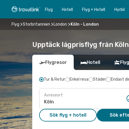
Flyg
Hotell
Flyg + Hotell
Hyrbil
Flyg
Storbritannien
London
Köln - London
Upptäck lågprisflyg från Köln
Flygresor
Hotell
Flyg
Tur & Retur
Enkel resa
Städer
Endast di
Avreseort
Sök flyg + hotell
Sök efte