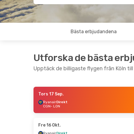
Bästa erbjudandena
Utforska de bästa erb
Upptäck de billigaste flygen från Köln ti
Tors 17 Sep.
Fre 4 Sep.
- Mån 7 Sep.
Tors 20 A
Ryanair
Direkt
CGN
- LON
Ryanair
Direkt
Ryanair
Di
CGN
- LON
CGN
- LON
Ryanair
Direkt
Easyjet
Di
LON
- CGN
LON
- CGN
Fre 16 Okt.
Ryanair
Direkt