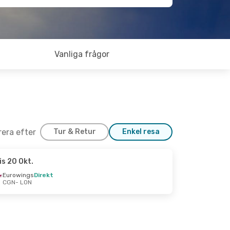
Vanliga frågor
trera efter
Tur & Retur
Enkel resa
is 20 Okt.
.
Eurowings
Direkt
CGN
- LON