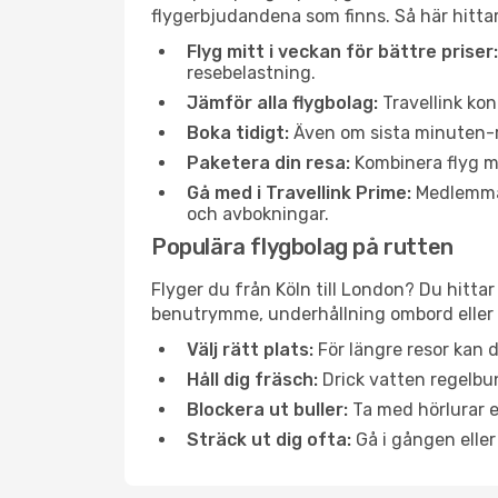
flygerbjudandena som finns. Så här hittar
Flyg mitt i veckan för bättre priser:
resebelastning.
Jämför alla flygbolag:
Travellink kon
Boka tidigt:
Även om sista minuten-res
Paketera din resa:
Kombinera flyg me
Gå med i Travellink Prime:
Medlemmar 
och avbokningar.
Populära flygbolag på rutten
Flyger du från Köln till London? Du hittar
benutrymme, underhållning ombord eller b
Välj rätt plats:
För längre resor kan d
Håll dig fräsch:
Drick vatten regelbun
Blockera ut buller:
Ta med hörlurar el
Sträck ut dig ofta:
Gå i gången eller