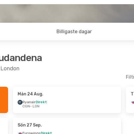
Billigaste dagar
judandena
ll London
Fil
Mån 24 Aug.
T
ug.
- Mån 24 Aug.
Tis 20 Okt.
- Tis 27 Okt
Ryanair
Direkt
CGN
- LON
rekt
Eurowings
Direkt
CGN
- LON
rekt
Easyjet
Direkt
LON
- CGN
Sön 27 Sep.
Eurowings
Direkt