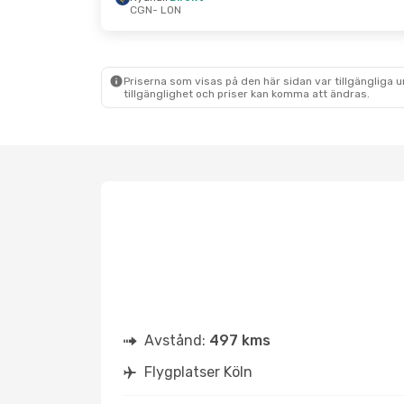
CGN
- LON
Fre 25 Sep.
- Fre 2 Okt.
Eurowings
Direkt
CGN
- LON
Eurowings
Direkt
LON
- CGN
Priserna som visas på den här sidan var tillgängliga 
tillgänglighet och priser kan komma att ändras.
Avstånd:
497 kms
Flygplatser Köln