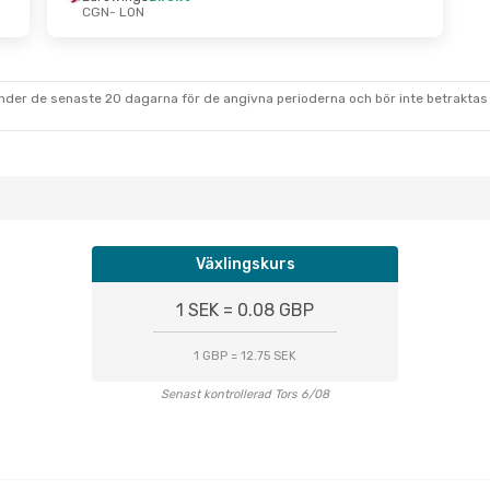
CGN
- LON
under de senaste 20 dagarna för de angivna perioderna och bör inte betraktas 
Växlingskurs
1 SEK = 0.08 GBP
1 GBP = 12.75 SEK
Senast kontrollerad Tors 6/08