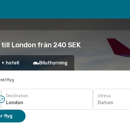
 till London från 240 SEK
 + hotell
Biluthyrning
rektflyg
Destination
Utresa
Datum
r flyg