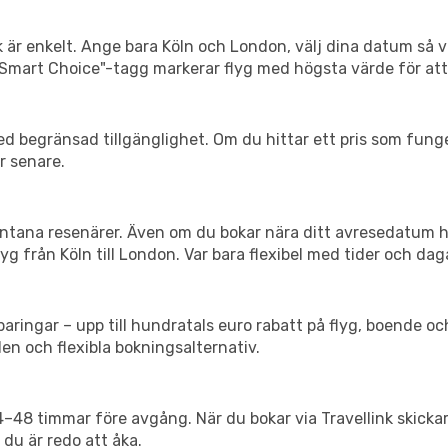
k är enkelt. Ange bara Köln och London, välj dina datum så vis
Vår "Smart Choice"-tagg markerar flyg med högsta värde för at
d begränsad tillgänglighet. Om du hittar ett pris som funger
r senare.
spontana resenärer. Även om du bokar nära ditt avresedatum 
g från Köln till London. Var bara flexibel med tider och daga
ringar – upp till hundratals euro rabatt på flyg, boende o
en och flexibla bokningsalternativ.
24–48 timmar före avgång. När du bokar via Travellink skick
 du är redo att åka.