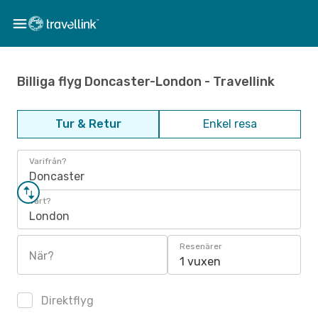
Billiga flyg Doncaster-London - Travellink
Tur & Retur
Enkel resa
Varifrån?
Doncaster
Vart?
London
Resenärer
När?
1 vuxen
Direktflyg