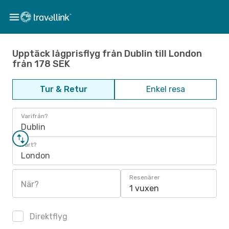
Upptäck lågprisflyg från Dublin till London
från 178 SEK
Tur & Retur
Enkel resa
Varifrån?
Dublin
Vart?
London
Resenärer
När?
1 vuxen
Direktflyg