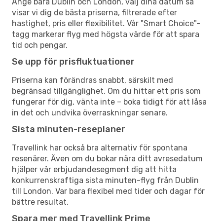
Ange bara Dublin och London, välj dina datum så
visar vi dig de bästa priserna, filtrerade efter
hastighet, pris eller flexibilitet. Vår "Smart Choice"-
tagg markerar flyg med högsta värde för att spara
tid och pengar.
Se upp för prisfluktuationer
Priserna kan förändras snabbt, särskilt med
begränsad tillgänglighet. Om du hittar ett pris som
fungerar för dig, vänta inte – boka tidigt för att låsa
in det och undvika överraskningar senare.
Sista minuten-reseplaner
Travellink har också bra alternativ för spontana
resenärer. Även om du bokar nära ditt avresedatum
hjälper vår erbjudandesegment dig att hitta
konkurrenskraftiga sista minuten-flyg från Dublin
till London. Var bara flexibel med tider och dagar för
bättre resultat.
Spara mer med Travellink Prime