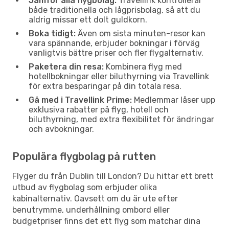
Jämför alla flygbolag:
Travellink kontrollerar
både traditionella och lågprisbolag, så att du
aldrig missar ett dolt guldkorn.
Boka tidigt:
Även om sista minuten-resor kan
vara spännande, erbjuder bokningar i förväg
vanligtvis bättre priser och fler flygalternativ.
Paketera din resa:
Kombinera flyg med
hotellbokningar eller biluthyrning via Travellink
för extra besparingar på din totala resa.
Gå med i Travellink Prime:
Medlemmar låser upp
exklusiva rabatter på flyg, hotell och
biluthyrning, med extra flexibilitet för ändringar
och avbokningar.
Populära flygbolag på rutten
Flyger du från Dublin till London? Du hittar ett brett
utbud av flygbolag som erbjuder olika
kabinalternativ. Oavsett om du är ute efter
benutrymme, underhållning ombord eller
budgetpriser finns det ett flyg som matchar dina