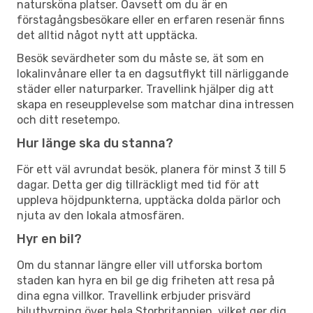
natursköna platser. Oavsett om du är en
förstagångsbesökare eller en erfaren resenär finns
det alltid något nytt att upptäcka.
Besök sevärdheter som du måste se, ät som en
lokalinvånare eller ta en dagsutflykt till närliggande
städer eller naturparker. Travellink hjälper dig att
skapa en reseupplevelse som matchar dina intressen
och ditt resetempo.
Hur länge ska du stanna?
För ett väl avrundat besök, planera för minst 3 till 5
dagar. Detta ger dig tillräckligt med tid för att
uppleva höjdpunkterna, upptäcka dolda pärlor och
njuta av den lokala atmosfären.
Hyr en bil?
Om du stannar längre eller vill utforska bortom
staden kan hyra en bil ge dig friheten att resa på
dina egna villkor. Travellink erbjuder prisvärd
biluthyrning över hela Storbritannien, vilket ger dig