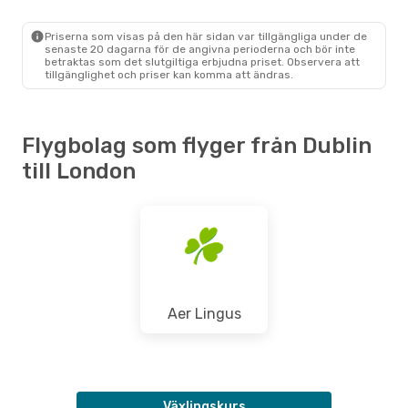
DUB
- LON
Ryanair
Direkt
LON
- DUB
Priserna som visas på den här sidan var tillgängliga under de
senaste 20 dagarna för de angivna perioderna och bör inte
betraktas som det slutgiltiga erbjudna priset. Observera att
tillgänglighet och priser kan komma att ändras.
Flygbolag som flyger från Dublin
till London
Aer Lingus
Växlingskurs