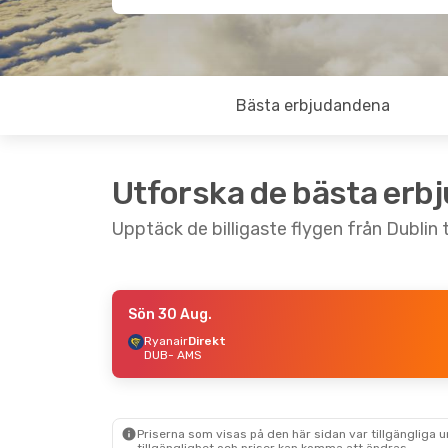
Bästa erbjudandena
Utforska de bästa erb
Upptäck de billigaste flygen från Dublin
Sön 30 Aug.
Sön 13 Sep.
- Sön 13 Sep.
Tors 3 Sep.
- M
Ryanair
Direkt
DUB
- AMS
Ryanair
Direkt
Ryanair
Direkt
DUB
- AMS
DUB
- AMS
Ryanair
Direkt
Ryanair
Direkt
AMS
- DUB
AMS
- DUB
Priserna som visas på den här sidan var tillgängliga 