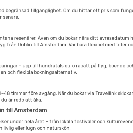
d begränsad tillgänglighet. Om du hittar ett pris som funger
r senare.
spontana resenärer. Även om du bokar nära ditt avresedatum 
g från Dublin till Amsterdam. Var bara flexibel med tider oc
ringar – upp till hundratals euro rabatt på flyg, boende o
en och flexibla bokningsalternativ.
24–48 timmar före avgång. När du bokar via Travellink skick
 du är redo att åka.
in till Amsterdam
ser under hela året – från lokala festivaler och kultureven
 livlig eller lugn och naturskön.