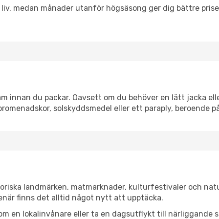
h liv, medan månader utanför högsäsong ger dig bättre pris
 innan du packar. Oavsett om du behöver en lätt jacka eller
romenadskor, solskyddsmedel eller ett paraply, beroende p
oriska landmärken, matmarknader, kulturfestivaler och natu
när finns det alltid något nytt att upptäcka.
en lokalinvånare eller ta en dagsutflykt till närliggande st