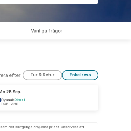
Vanliga frågor
trera efter
Tur & Retur
Enkel resa
ån 28 Sep.
Ryanair
Direkt
DUB
- AMS
som det slutgiltiga erbjudna priset. Observera att