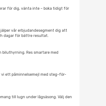
ar för dig, vänta inte – boka tidigt för
hjälper vår erbjudandesegment dig att
h dagar för bättre resultat.
ch biluthyrning. Res smartare med
ar vi ett påminnelsemejl med steg-för-
emang till lugn under lågsäsong. Välj den