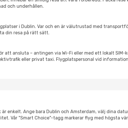
nad och underhållen.
flygplatser i Dublin. Var och en är välutrustad med transport
ta din resa på rätt sätt.
 att ansluta – antingen via Wi-Fi eller med ett lokalt SIM-k
ektivtrafik eller privat taxi. Flygplatspersonal vid informatio
k är enkelt. Ange bara Dublin och Amsterdam, välj dina datum
xibilitet. Vår "Smart Choice"-tagg markerar flyg med högsta vä