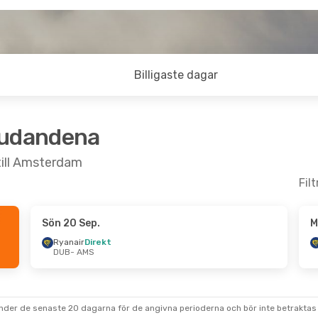
Billigaste dagar
judandena
 till Amsterdam
Fil
Sön 20 Sep.
M
ån 7 Sep.
Ryanair
Direkt
DUB
- AMS
under de senaste 20 dagarna för de angivna perioderna och bör inte betraktas 