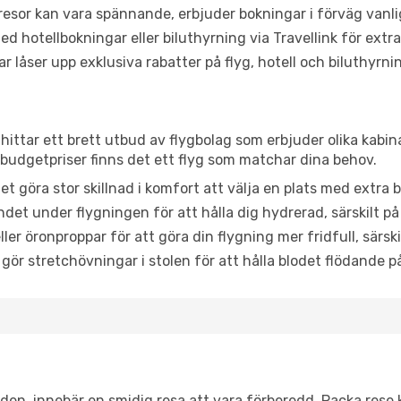
or kan vara spännande, erbjuder bokningar i förväg vanligtv
d hotellbokningar eller biluthyrning via Travellink för extra
låser upp exklusiva rabatter på flyg, hotell och biluthyrnin
hittar ett brett utbud av flygbolag som erbjuder olika kabin
udgetpriser finns det ett flyg som matchar dina behov.
et göra stor skillnad i komfort att välja en plats med extr
det under flygningen för att hålla dig hydrerad, särskilt på 
ler öronproppar för att göra din flygning mer fridfull, särski
 gör stretchövningar i stolen för att hålla blodet flödande p
itiden, innebär en smidig resa att vara förberedd. Packa rese 