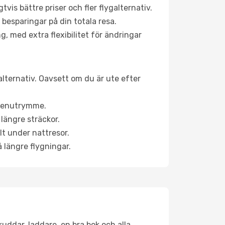
is bättre priser och fler flygalternativ.
 besparingar på din totala resa.
g, med extra flexibilitet för ändringar
alternativ. Oavsett om du är ute efter
a benutrymme.
längre sträckor.
lt under nattresor.
å längre flygningar.
kuddar, laddare, en bra bok och alla