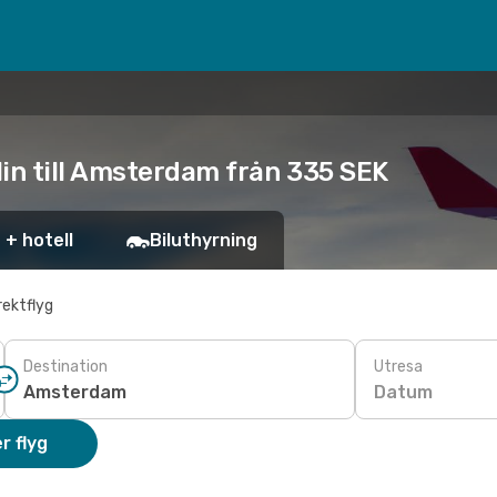
lin till Amsterdam från 335 SEK
 + hotell
Biluthyrning
rektflyg
Destination
Utresa
Datum
r flyg