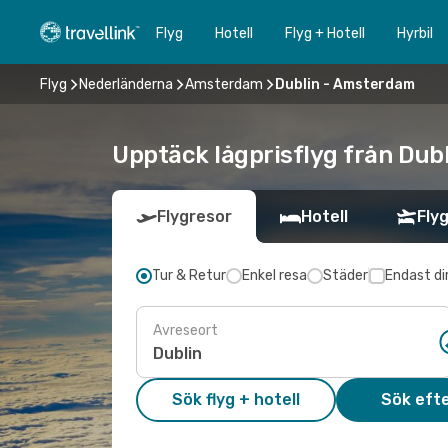
Flyg
Hotell
Flyg + Hotell
Hyrbil
Flyg
Nederländerna
Amsterdam
Dublin - Amsterdam
Upptäck lågprisflyg från Dub
Flygresor
Hotell
Flyg
Tur & Retur
Enkel resa
Städer
Endast di
Avreseort
Sök flyg + hotell
Sök efte