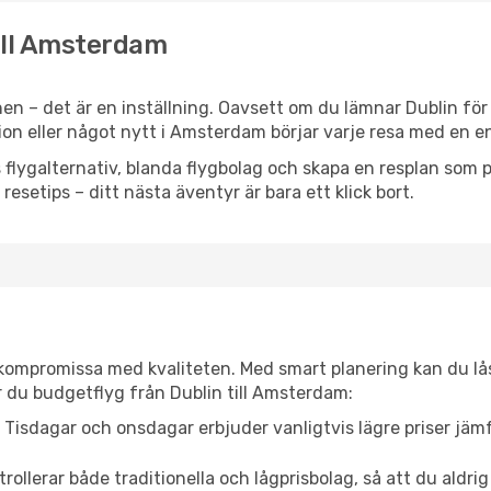
till Amsterdam
n – det är en inställning. Oavsett om du lämnar Dublin för
tion eller något nytt i Amsterdam börjar varje resa med en 
flygalternativ, blanda flygbolag och skapa en resplan som pa
resetips – ditt nästa äventyr är bara ett klick bort.
t kompromissa med kvaliteten. Med smart planering kan du l
r du budgetflyg från Dublin till Amsterdam:
Tisdagar och onsdagar erbjuder vanligtvis lägre priser jäm
trollerar både traditionella och lågprisbolag, så att du aldrig