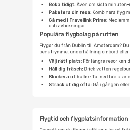
Boka tidigt:
Även om sista minuten-res
Paketera din resa:
Kombinera flyg me
Gå med i Travellink Prime:
Medlemmar 
och avbokningar.
Populära flygbolag på rutten
Flyger du från Dublin till Amsterdam? Du 
benutrymme, underhållning ombord eller b
Välj rätt plats:
För längre resor kan d
Håll dig fräsch:
Drick vatten regelbun
Blockera ut buller:
Ta med hörlurar el
Sträck ut dig ofta:
Gå i gången eller
Flygtid och flygplatsinformation
Oavsett om du flyger i affärer eller på fr