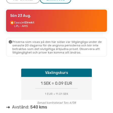
Lör 22 Aug.
Sön 23 Aug.
- Sön 23 Aug.
Easyjet
Easyjet
Direkt
Direkt
LPL
LPL
- AMS
- AMS
Easyjet
Direkt
AMS
- LPL
Priserna som visas på den här sidan var tillgängliga under de
senaste 20 dagarna för de angivna perioderna och bör inte
betraktas som det slutgiltiga erbjudna priset. Observera att
tillgänglighet och priser kan komma att ändras.
Växlingskurs
1 SEK = 0.09 EUR
1 EUR = 11.01 SEK
Senast kontrollerad Tors 6/08
Avstånd:
540 kms