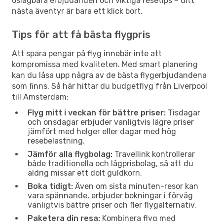
oslagbara erbjudanden och viktiga resetips – ditt
nästa äventyr är bara ett klick bort.
Tips för att få bästa flygpris
Att spara pengar på flyg innebär inte att
kompromissa med kvaliteten. Med smart planering
kan du låsa upp några av de bästa flygerbjudandena
som finns. Så här hittar du budgetflyg från Liverpool
till Amsterdam:
Flyg mitt i veckan för bättre priser:
Tisdagar
och onsdagar erbjuder vanligtvis lägre priser
jämfört med helger eller dagar med hög
resebelastning.
Jämför alla flygbolag:
Travellink kontrollerar
både traditionella och lågprisbolag, så att du
aldrig missar ett dolt guldkorn.
Boka tidigt:
Även om sista minuten-resor kan
vara spännande, erbjuder bokningar i förväg
vanligtvis bättre priser och fler flygalternativ.
Paketera din resa:
Kombinera flyg med