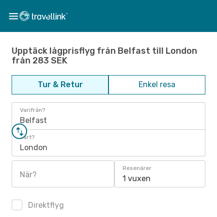
Upptäck lågprisflyg från Belfast till London
från 283 SEK
Tur & Retur
Enkel resa
Varifrån?
Belfast
Vart?
London
Resenärer
När?
1 vuxen
Direktflyg