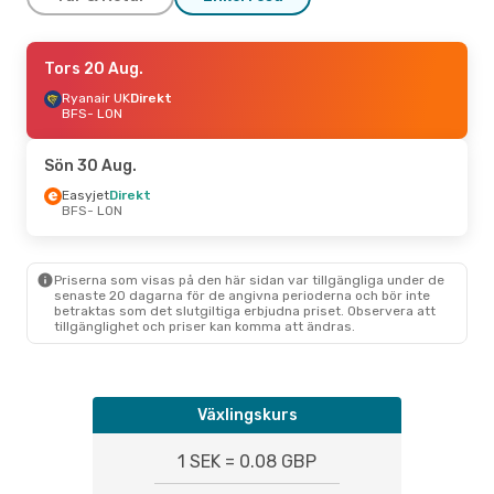
Fre 4 Sep.
Tors 20 Aug.
- Mån 7 Sep.
Ryanair UK
Ryanair UK
Direkt
Direkt
BFS
BFS
- LON
- LON
Ryanair UK
Direkt
LON
- BFS
Sön 30 Aug.
Easyjet
Direkt
BFS
- LON
Priserna som visas på den här sidan var tillgängliga under de
senaste 20 dagarna för de angivna perioderna och bör inte
betraktas som det slutgiltiga erbjudna priset. Observera att
tillgänglighet och priser kan komma att ändras.
Växlingskurs
1 SEK = 0.08 GBP