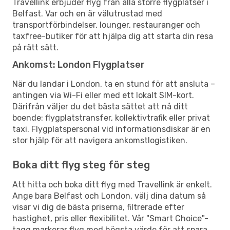
Travellink erbjuder flyg från alla större flygplatser i
Belfast. Var och en är välutrustad med
transportförbindelser, lounger, restauranger och
taxfree-butiker för att hjälpa dig att starta din resa
på rätt sätt.
Ankomst: London Flygplatser
När du landar i London, ta en stund för att ansluta –
antingen via Wi-Fi eller med ett lokalt SIM-kort.
Därifrån väljer du det bästa sättet att nå ditt
boende: flygplatstransfer, kollektivtrafik eller privat
taxi. Flygplatspersonal vid informationsdiskar är en
stor hjälp för att navigera ankomstlogistiken.
Boka ditt flyg steg för steg
Att hitta och boka ditt flyg med Travellink är enkelt.
Ange bara Belfast och London, välj dina datum så
visar vi dig de bästa priserna, filtrerade efter
hastighet, pris eller flexibilitet. Vår "Smart Choice"-
tagg markerar flyg med högsta värde för att spara