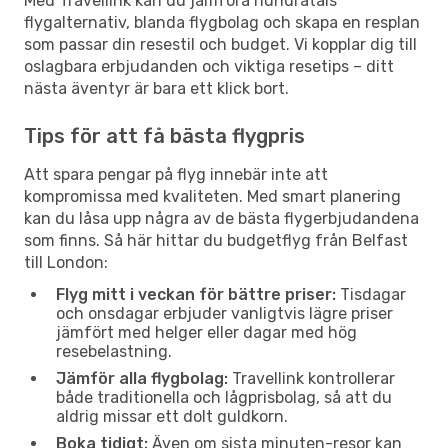
Med Travellink kan du jämföra hundratals
flygalternativ, blanda flygbolag och skapa en resplan
som passar din resestil och budget. Vi kopplar dig till
oslagbara erbjudanden och viktiga resetips – ditt
nästa äventyr är bara ett klick bort.
Tips för att få bästa flygpris
Att spara pengar på flyg innebär inte att
kompromissa med kvaliteten. Med smart planering
kan du låsa upp några av de bästa flygerbjudandena
som finns. Så här hittar du budgetflyg från Belfast
till London:
Flyg mitt i veckan för bättre priser:
Tisdagar
och onsdagar erbjuder vanligtvis lägre priser
jämfört med helger eller dagar med hög
resebelastning.
Jämför alla flygbolag:
Travellink kontrollerar
både traditionella och lågprisbolag, så att du
aldrig missar ett dolt guldkorn.
Boka tidigt:
Även om sista minuten-resor kan