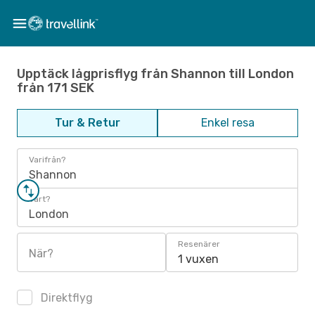
Upptäck lågprisflyg från Shannon till London
från 171 SEK
Tur & Retur
Enkel resa
Varifrån?
Shannon
Vart?
London
Resenärer
När?
1 vuxen
Direktflyg