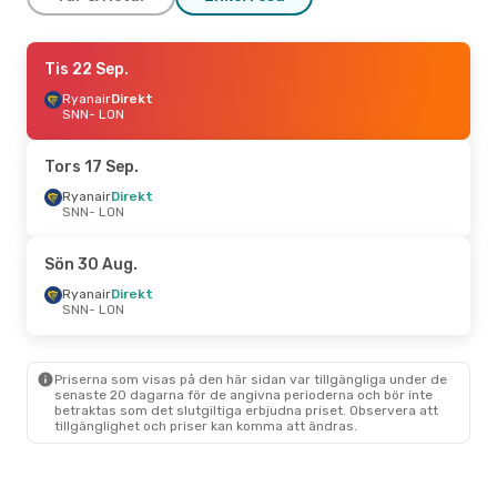
Tis 8 Sep.
Tis 22 Sep.
- Tis 15 Sep.
Ryanair
Ryanair
Direkt
Direkt
SNN
SNN
- LON
- LON
Ryanair
Direkt
LON
- SNN
Tors 17 Sep.
Sön 30 Aug.
Ryanair
Direkt
- Lör 5 Sep.
SNN
- LON
Aer Lingus
Direkt
SNN
- LON
Aer Lingus
Direkt
Sön 30 Aug.
LON
- SNN
Ryanair
Direkt
SNN
- LON
Priserna som visas på den här sidan var tillgängliga under de
senaste 20 dagarna för de angivna perioderna och bör inte
betraktas som det slutgiltiga erbjudna priset. Observera att
tillgänglighet och priser kan komma att ändras.