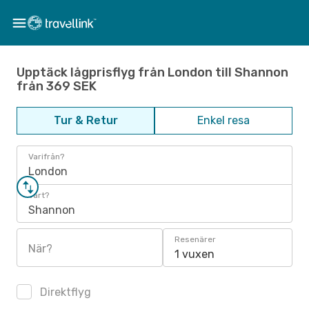
Upptäck lågprisflyg från London till Shannon
från 369 SEK
Tur & Retur
Enkel resa
Varifrån?
London
Vart?
Shannon
Resenärer
När?
1 vuxen
Direktflyg