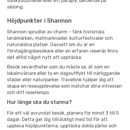
solskyddsmedel eller ett paraply, beroende på
säsong.
Höjdpunkter i Shannon
Shannon sprudlar av charm – tänk historiska
landmärken, matmarknader, kulturfestivaler och
natursköna platser. Oavsett om du är en
förstagångsbesökare eller en erfaren resenär finns
det alltid något nytt att upptäcka.
Besök sevärdheter som du måste se, ät som en
lokalinvånare eller ta en dagsutflykt till närliggande
städer eller naturparker. Travellink hjälper dig att
skapa en reseupplevelse som matchar dina intressen
och ditt resetempo.
Hur länge ska du stanna?
För ett väl avrundat besök, planera för minst 3 till 5
dagar. Detta ger dig tillräckligt med tid för att
uppleva höjdpunkterna, upptäcka dolda pärlor och