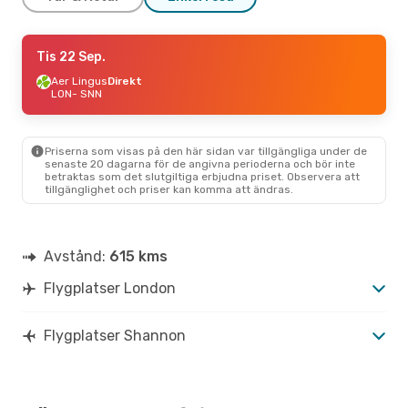
Tors 27 Aug.
Tis 22 Sep.
- Mån 31 Aug.
Ryanair
Aer Lingus
Direkt
Direkt
LON
LON
- SNN
- SNN
Ryanair
Direkt
SNN
- LON
Priserna som visas på den här sidan var tillgängliga under de
Sön 18 Okt.
- Sön 18 Okt.
senaste 20 dagarna för de angivna perioderna och bör inte
betraktas som det slutgiltiga erbjudna priset. Observera att
Aer Lingus
Direkt
tillgänglighet och priser kan komma att ändras.
LON
- SNN
Aer Lingus
Direkt
SNN
- LON
Avstånd:
615 kms
Flygplatser London
Flygplatser Shannon