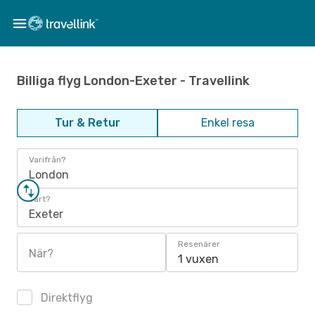
Billiga flyg London-Exeter - Travellink
Tur & Retur
Enkel resa
Varifrån?
London
Vart?
Exeter
Resenärer
När?
1 vuxen
Direktflyg