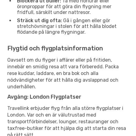
Blockera ut buller:
Ta med hörlurar eller
öronproppar för att göra din flygning mer
fridfull, särskilt under nattresor.
Sträck ut dig ofta:
Gå i gången eller gör
stretchövningar i stolen för att hålla blodet
flödande på längre flygningar.
Flygtid och flygplatsinformation
Oavsett om du flyger i affärer eller på fritiden,
innebär en smidig resa att vara förberedd. Packa
rese kuddar, laddare, en bra bok och alla
nödvändigheter för att hålla dig avslappnad och
underhållen.
Avgång: London Flygplatser
Travellink erbjuder flyg från alla större flygplatser i
London. Var och en är välutrustad med
transportförbindelser, lounger, restauranger och
taxfree-butiker för att hjälpa dig att starta din resa
på rätt sätt.