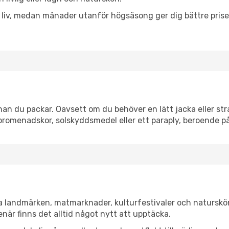
h liv, medan månader utanför högsäsong ger dig bättre pris
an du packar. Oavsett om du behöver en lätt jacka eller stra
romenadskor, solskyddsmedel eller ett paraply, beroende p
ka landmärken, matmarknader, kulturfestivaler och naturskö
när finns det alltid något nytt att upptäcka.