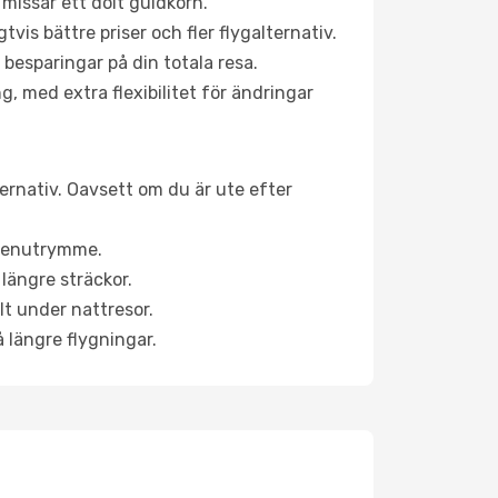
 missar ett dolt guldkorn.
is bättre priser och fler flygalternativ.
 besparingar på din totala resa.
g, med extra flexibilitet för ändringar
ternativ. Oavsett om du är ute efter
a benutrymme.
längre sträckor.
lt under nattresor.
å längre flygningar.