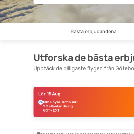
Bästa erbjudandena
Utforska de bästa erb
Upptäck de billigaste flygen från Götebor
Lör 15 Aug.
Lör 5 Sep.
- Lör 12 Sep.
Klm Royal Dutch Airlines
1 Mellanlandning
Klm Royal Dutch Airlines
GOT
- EXT
1 Mellanlandning
GOT
- EXT
Klm Royal Dutch Airlines
1 Mellanlandning
EXT
- GOT