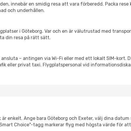
itiden, innebär en smidig resa att vara förberedd. Packa rese 
nad och underhållen.
flygplatser i Göteborg. Var och en är välutrustad med transpo
ta din resa på rätt sätt.
 ansluta – antingen via Wi-Fi eller med ett lokalt SIM-kort. 
afik eller privat taxi. Flygplatspersonal vid informationsdiska
k är enkelt. Ange bara Göteborg och Exeter, välj dina datum så
Vår "Smart Choice"-tagg markerar flyg med högsta värde för at