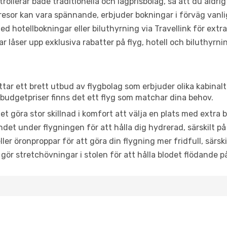
trollerar både traditionella och lågprisbolag, så att du aldrig
or kan vara spännande, erbjuder bokningar i förväg vanligtv
d hotellbokningar eller biluthyrning via Travellink för extra
låser upp exklusiva rabatter på flyg, hotell och biluthyrnin
ttar ett brett utbud av flygbolag som erbjuder olika kabinal
udgetpriser finns det ett flyg som matchar dina behov.
et göra stor skillnad i komfort att välja en plats med extr
det under flygningen för att hålla dig hydrerad, särskilt på 
ler öronproppar för att göra din flygning mer fridfull, särski
 gör stretchövningar i stolen för att hålla blodet flödande p