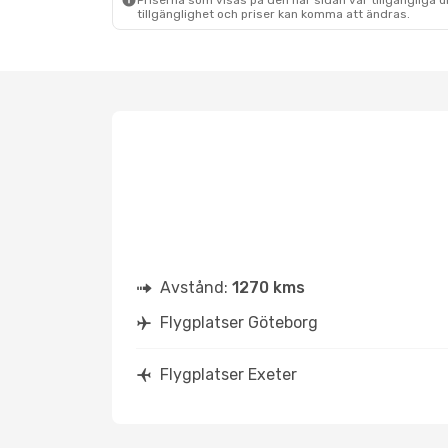
Priserna som visas på den här sidan var tillgängliga 
tillgänglighet och priser kan komma att ändras.
Avstånd:
1270 kms
Flygplatser Göteborg
Flygplatser Exeter