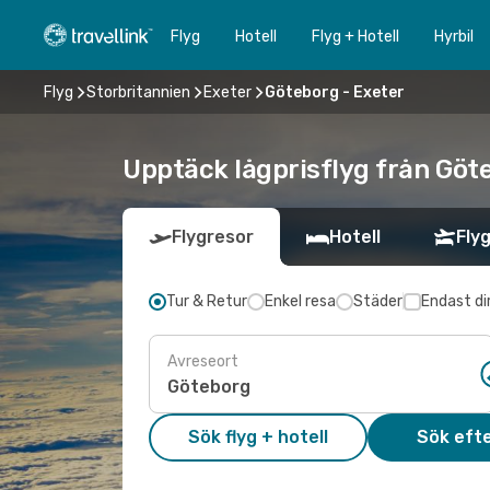
Flyg
Hotell
Flyg + Hotell
Hyrbil
Flyg
Storbritannien
Exeter
Göteborg - Exeter
Upptäck lågprisflyg från Göte
Flygresor
Hotell
Flyg
Tur & Retur
Enkel resa
Städer
Endast di
Avreseort
Sök flyg + hotell
Sök efte