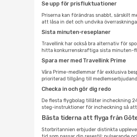
Se upp för prisfluktuationer
Priserna kan förändras snabbt, särskilt me
att låsa in det och undvika överraskninga
Sista minuten-reseplaner
Travellink har också bra alternativ för 
hitta konkurrenskraftiga sista minuten-fly
Spara mer med Travellink Prime
Våra Prime-medlemmar får exklusiva bespa
prioriterad tillgång till medlemserbjudand
Checka in och gör dig redo
De flesta flygbolag tillåter incheckning 
steg-instruktioner för incheckning så att
Bästa tiderna att flyga från Göte
Storbritannien erbjuder distinkta uppleve
tid som passar din resestil: pulserande och