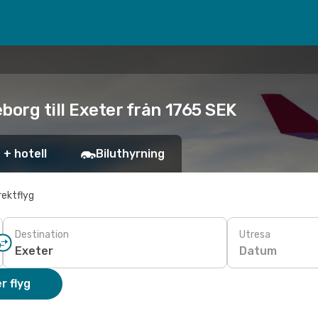
borg till Exeter från 1765 SEK
 + hotell
Biluthyrning
rektflyg
Destination
Utresa
Datum
r flyg