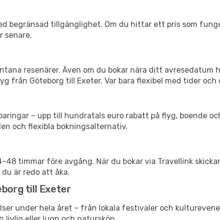
d begränsad tillgänglighet. Om du hittar ett pris som funger
r senare.
spontana resenärer. Även om du bokar nära ditt avresedatum 
g från Göteborg till Exeter. Var bara flexibel med tider och 
ringar – upp till hundratals euro rabatt på flyg, boende o
en och flexibla bokningsalternativ.
24–48 timmar före avgång. När du bokar via Travellink skick
 du är redo att åka.
borg till Exeter
lser under hela året – från lokala festivaler och kultureven
 livlig eller lugn och naturskön.