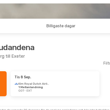
Billigaste dagar
judandena
g till Exeter
Fil
Tis 8 Sep.
Klm Royal Dutch Airlines
1 Mellanlandning
GOT
- EXT