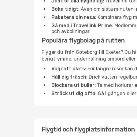
Jämför alla flygbolag:
Travellink kon
Boka tidigt:
Även om sista minuten-res
Paketera din resa:
Kombinera flyg me
Gå med i Travellink Prime:
Medlemmar 
och avbokningar.
Populära flygbolag på rutten
Flyger du från Göteborg till Exeter? Du hi
benutrymme, underhållning ombord eller b
Välj rätt plats:
För längre resor kan d
Håll dig fräsch:
Drick vatten regelbun
Blockera ut buller:
Ta med hörlurar el
Sträck ut dig ofta:
Gå i gången eller
Flygtid och flygplatsinformation