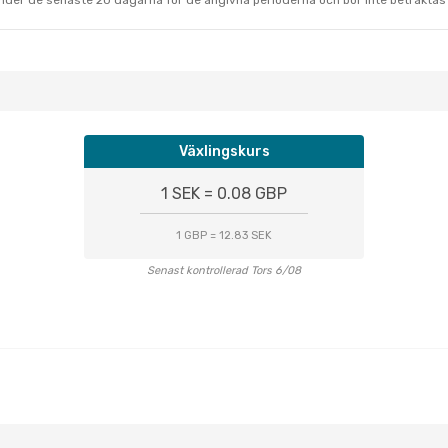
under de senaste 20 dagarna för de angivna perioderna och bör inte betraktas 
Växlingskurs
1 SEK = 0.08 GBP
1 GBP = 12.83 SEK
Senast kontrollerad Tors 6/08