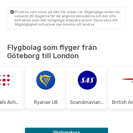
GOT
- LON
Ryanair
Direkt
LON
- GOT
Priserna som visas på den här sidan var tillgängliga under de
senaste 20 dagarna för de angivna perioderna och bör inte
betraktas som det slutgiltiga erbjudna priset. Observera att
tillgänglighet och priser kan komma att ändras.
Flygbolag som flyger från
Göteborg till London
Brussels Airlines
Ryanair UK
Scandinavian Airlines
British A
Växlingskurs