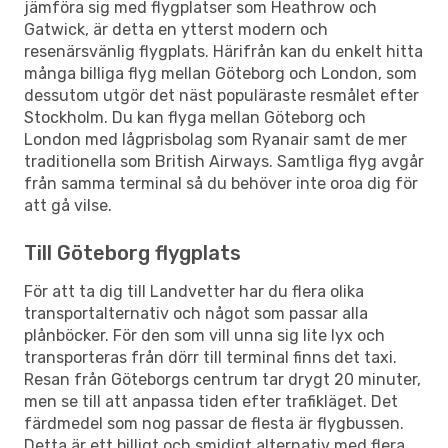
jämföra sig med flygplatser som Heathrow och
Gatwick, är detta en ytterst modern och
resenärsvänlig flygplats. Härifrån kan du enkelt hitta
många billiga flyg mellan Göteborg och London, som
dessutom utgör det näst populäraste resmålet efter
Stockholm. Du kan flyga mellan Göteborg och
London med lågprisbolag som Ryanair samt de mer
traditionella som British Airways. Samtliga flyg avgår
från samma terminal så du behöver inte oroa dig för
att gå vilse.
Till Göteborg flygplats
För att ta dig till Landvetter har du flera olika
transportalternativ och något som passar alla
plånböcker. För den som vill unna sig lite lyx och
transporteras från dörr till terminal finns det taxi.
Resan från Göteborgs centrum tar drygt 20 minuter,
men se till att anpassa tiden efter trafikläget. Det
färdmedel som nog passar de flesta är flygbussen.
Detta är ett billigt och smidigt alternativ med flera