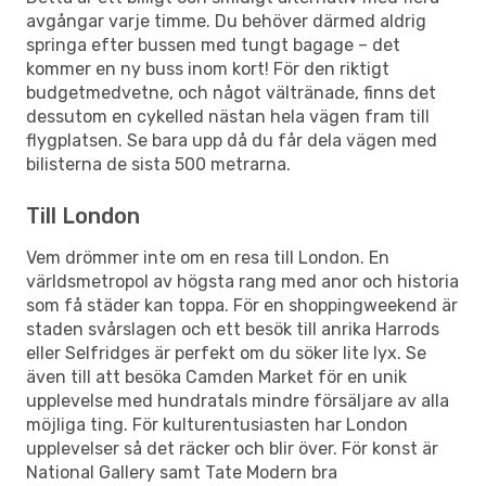
avgångar varje timme. Du behöver därmed aldrig
springa efter bussen med tungt bagage – det
kommer en ny buss inom kort! För den riktigt
budgetmedvetne, och något vältränade, finns det
dessutom en cykelled nästan hela vägen fram till
flygplatsen. Se bara upp då du får dela vägen med
bilisterna de sista 500 metrarna.
Till London
Vem drömmer inte om en resa till London. En
världsmetropol av högsta rang med anor och historia
som få städer kan toppa. För en shoppingweekend är
staden svårslagen och ett besök till anrika Harrods
eller Selfridges är perfekt om du söker lite lyx. Se
även till att besöka Camden Market för en unik
upplevelse med hundratals mindre försäljare av alla
möjliga ting. För kulturentusiasten har London
upplevelser så det räcker och blir över. För konst är
National Gallery samt Tate Modern bra