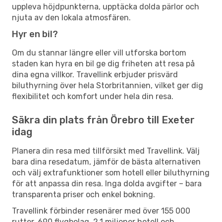
uppleva höjdpunkterna, upptäcka dolda pärlor och
njuta av den lokala atmosfären.
Hyr en bil?
Om du stannar längre eller vill utforska bortom
staden kan hyra en bil ge dig friheten att resa på
dina egna villkor. Travellink erbjuder prisvärd
biluthyrning över hela Storbritannien, vilket ger dig
flexibilitet och komfort under hela din resa.
Säkra din plats från Örebro till Exeter
idag
Planera din resa med tillförsikt med Travellink. Välj
bara dina resedatum, jämför de bästa alternativen
och välj extrafunktioner som hotell eller biluthyrning
för att anpassa din resa. Inga dolda avgifter – bara
transparenta priser och enkel bokning.
Travellink förbinder resenärer med över 155 000
rutter, 690 flygbolag, 2,1 miljoner hotell och