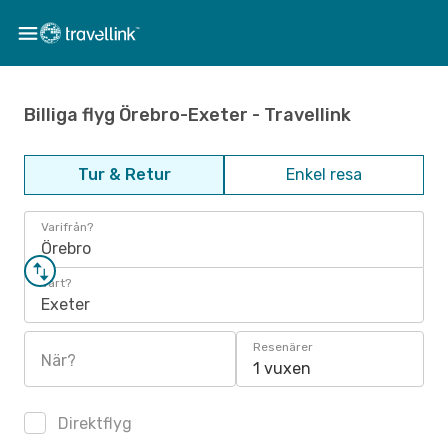
Billiga flyg Örebro-Exeter - Travellink
Tur & Retur
Enkel resa
Varifrån?
Örebro
Vart?
Exeter
Resenärer
När?
1 vuxen
Direktflyg