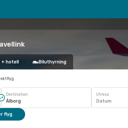
avellink
 + hotell
Biluthyrning
rektflyg
Destination
Utresa
Datum
r flyg