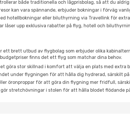
trollerar både traditionella och lågprisbolag, så att du aldrig
or kan vara spännande, erbjuder bokningar i förväg vanligtv
d hotellbokningar eller biluthyrning via Travellink för extra
låser upp exklusiva rabatter på flyg, hotell och biluthyrnin
ar ett brett utbud av flygbolag som erbjuder olika kabinalter
udgetpriser finns det ett flyg som matchar dina behov.
et göra stor skillnad i komfort att välja en plats med extr
det under flygningen för att hålla dig hydrerad, särskilt på 
ler öronproppar för att göra din flygning mer fridfull, särski
 gör stretchövningar i stolen för att hålla blodet flödande p