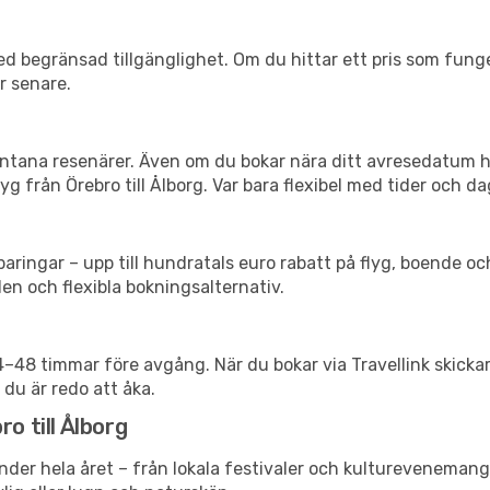
d begränsad tillgänglighet. Om du hittar ett pris som funger
r senare.
spontana resenärer. Även om du bokar nära ditt avresedatum 
g från Örebro till Ålborg. Var bara flexibel med tider och dag
ringar – upp till hundratals euro rabatt på flyg, boende o
en och flexibla bokningsalternativ.
24–48 timmar före avgång. När du bokar via Travellink skick
 du är redo att åka.
o till Ålborg
der hela året – från lokala festivaler och kulturevenemang t