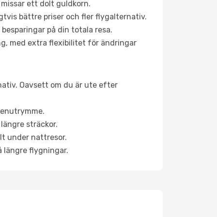
 missar ett dolt guldkorn.
is bättre priser och fler flygalternativ.
 besparingar på din totala resa.
g, med extra flexibilitet för ändringar
nativ. Oavsett om du är ute efter
a benutrymme.
längre sträckor.
lt under nattresor.
å längre flygningar.