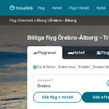
Flyg
Hotell
Flyg + Hotell
Hyrbil
Flyg
Danmark
Ålborg
Örebro - Ålborg
Billiga flyg Örebro-Ålborg - Tr
Flygresor
Hotell
Flyg
Tur & Retur
Enkel resa
Städer
Endast di
Avreseort
Sök flyg + hotell
Sök efte