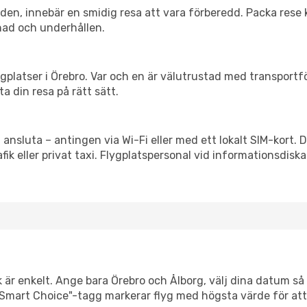
itiden, innebär en smidig resa att vara förberedd. Packa rese 
nad och underhållen.
flygplatser i Örebro. Var och en är välutrustad med transport
ta din resa på rätt sätt.
 ansluta – antingen via Wi-Fi eller med ett lokalt SIM-kort. 
afik eller privat taxi. Flygplatspersonal vid informationsdiska
 är enkelt. Ange bara Örebro och Ålborg, välj dina datum så v
Vår "Smart Choice"-tagg markerar flyg med högsta värde för at