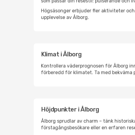
som passar din resestil: pulserande och li
Högsäsonger erbjuder fler aktiviteter oc
upplevelse av Ålborg.
Klimat i Ålborg
Kontrollera väderprognosen för Ålborg inn
förberedd för klimatet. Ta med bekväma p
Höjdpunkter i Ålborg
Ålborg sprudlar av charm – tänk historis
förstagångsbesökare eller en erfaren rese