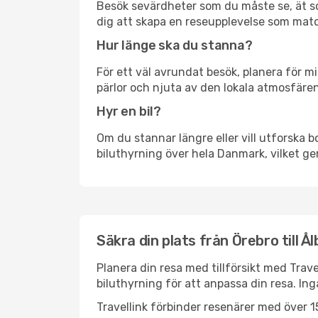
Besök sevärdheter som du måste se, ät som 
dig att skapa en reseupplevelse som matc
Hur länge ska du stanna?
För ett väl avrundat besök, planera för mi
pärlor och njuta av den lokala atmosfären
Hyr en bil?
Om du stannar längre eller vill utforska b
biluthyrning över hela Danmark, vilket ger
Säkra din plats från Örebro till Å
Planera din resa med tillförsikt med Trave
biluthyrning för att anpassa din resa. In
Travellink förbinder resenärer med över 15