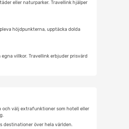
äder eller naturparker. Travellink hjälper
t uppleva höjdpunkterna, upptäcka dolda
egna villkor. Travellink erbjuder prisvärd
n och välj extrafunktioner som hotell eller
g.
ls destinationer över hela världen.