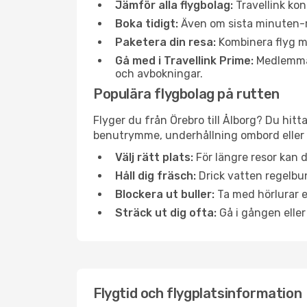
Jämför alla flygbolag:
Travellink kon
Boka tidigt:
Även om sista minuten-res
Paketera din resa:
Kombinera flyg me
Gå med i Travellink Prime:
Medlemmar 
och avbokningar.
Populära flygbolag på rutten
Flyger du från Örebro till Ålborg? Du hitt
benutrymme, underhållning ombord eller b
Välj rätt plats:
För längre resor kan d
Håll dig fräsch:
Drick vatten regelbun
Blockera ut buller:
Ta med hörlurar el
Sträck ut dig ofta:
Gå i gången eller
Flygtid och flygplatsinformation