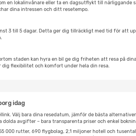
en lokalinvånare eller ta en dagsutflykt till närliggande st
har dina intressen och ditt resetempo.
nst 3 till 5 dagar. Detta ger dig tillräckligt med tid för at
.
ortom staden kan hyra en bil ge dig friheten att resa på dina 
 dig flexibilitet och komfort under hela din resa.
lborg idag
llink. Välj bara dina resedatum, jämför de bästa alternative
ga dolda avgifter – bara transparenta priser och enkel boknin
5 000 rutter, 690 flygbolag, 2,1 miljoner hotell och tusenta