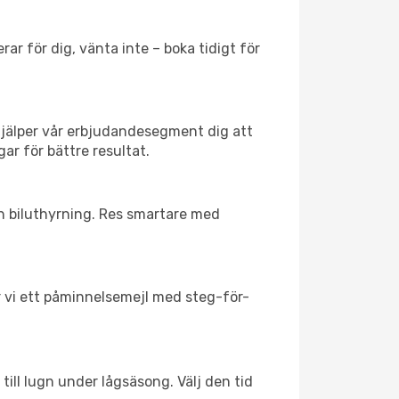
ar för dig, vänta inte – boka tidigt för
hjälper vår erbjudandesegment dig att
ar för bättre resultat.
ch biluthyrning. Res smartare med
ar vi ett påminnelsemejl med steg-för-
ill lugn under lågsäsong. Välj den tid