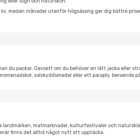
vlig eller lugn och naturskön.
h liv, medan månader utanför högsäsong ger dig bättre pris
an du packar. Oavsett om du behöver en lätt jacka eller stra
romenadskor, solskyddsmedel eller ett paraply, beroende p
ka landmärken, matmarknader, kulturfestivaler och naturskö
när finns det alltid något nytt att upptäcka.