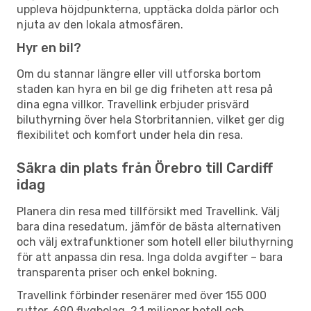
uppleva höjdpunkterna, upptäcka dolda pärlor och
njuta av den lokala atmosfären.
Hyr en bil?
Om du stannar längre eller vill utforska bortom
staden kan hyra en bil ge dig friheten att resa på
dina egna villkor. Travellink erbjuder prisvärd
biluthyrning över hela Storbritannien, vilket ger dig
flexibilitet och komfort under hela din resa.
Säkra din plats från Örebro till Cardiff
idag
Planera din resa med tillförsikt med Travellink. Välj
bara dina resedatum, jämför de bästa alternativen
och välj extrafunktioner som hotell eller biluthyrning
för att anpassa din resa. Inga dolda avgifter – bara
transparenta priser och enkel bokning.
Travellink förbinder resenärer med över 155 000
rutter, 690 flygbolag, 2,1 miljoner hotell och