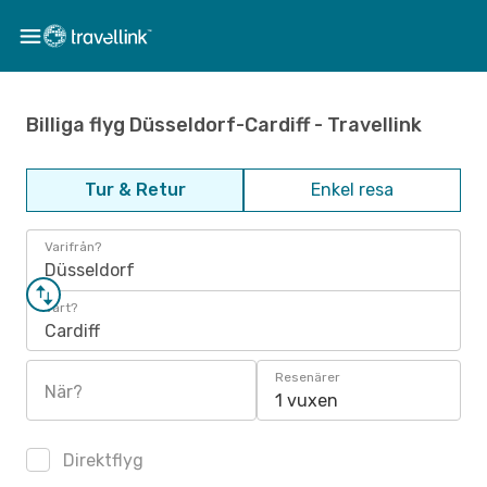
Billiga flyg Düsseldorf-Cardiff - Travellink
Tur & Retur
Enkel resa
Varifrån?
Düsseldorf
Vart?
Cardiff
Resenärer
När?
1 vuxen
Direktflyg