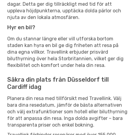
dagar. Detta ger dig tillräckligt med tid för att
uppleva höjdpunkterna, upptäcka dolda pärlor och
njuta av den lokala atmosfären.
Hyr en bil?
Om du stannar längre eller vill utforska bortom
staden kan hyra en bil ge dig friheten att resa på
dina egna villkor. Travellink erbjuder prisvärd
biluthyrning över hela Storbritannien, vilket ger dig
flexibilitet och komfort under hela din resa.
Säkra din plats från Düsseldorf till
Cardiff idag
Planera din resa med tillförsikt med Travellink. Välj
bara dina resedatum, jämför de bästa alternativen
och välj extrafunktioner som hotell eller biluthyrning
för att anpassa din resa. Inga dolda avgifter – bara
transparenta priser och enkel bokning.
Travellink förbinder resenärer med över 155 000