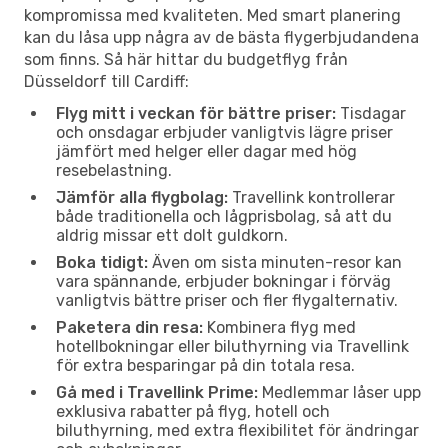
kompromissa med kvaliteten. Med smart planering
kan du låsa upp några av de bästa flygerbjudandena
som finns. Så här hittar du budgetflyg från
Düsseldorf till Cardiff:
Flyg mitt i veckan för bättre priser:
Tisdagar
och onsdagar erbjuder vanligtvis lägre priser
jämfört med helger eller dagar med hög
resebelastning.
Jämför alla flygbolag:
Travellink kontrollerar
både traditionella och lågprisbolag, så att du
aldrig missar ett dolt guldkorn.
Boka tidigt:
Även om sista minuten-resor kan
vara spännande, erbjuder bokningar i förväg
vanligtvis bättre priser och fler flygalternativ.
Paketera din resa:
Kombinera flyg med
hotellbokningar eller biluthyrning via Travellink
för extra besparingar på din totala resa.
Gå med i Travellink Prime:
Medlemmar låser upp
exklusiva rabatter på flyg, hotell och
biluthyrning, med extra flexibilitet för ändringar