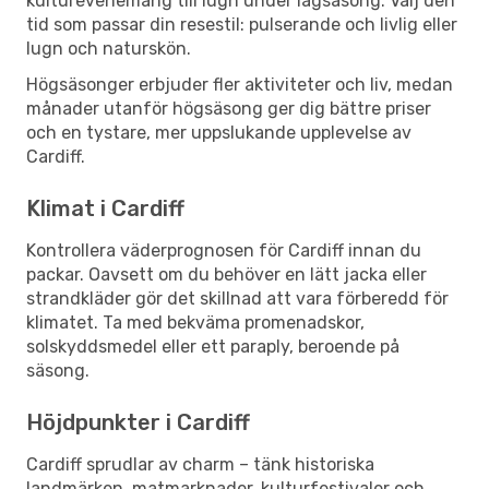
kulturevenemang till lugn under lågsäsong. Välj den
tid som passar din resestil: pulserande och livlig eller
lugn och naturskön.
Högsäsonger erbjuder fler aktiviteter och liv, medan
månader utanför högsäsong ger dig bättre priser
och en tystare, mer uppslukande upplevelse av
Cardiff.
Klimat i Cardiff
Kontrollera väderprognosen för Cardiff innan du
packar. Oavsett om du behöver en lätt jacka eller
strandkläder gör det skillnad att vara förberedd för
klimatet. Ta med bekväma promenadskor,
solskyddsmedel eller ett paraply, beroende på
säsong.
Höjdpunkter i Cardiff
Cardiff sprudlar av charm – tänk historiska
landmärken, matmarknader, kulturfestivaler och