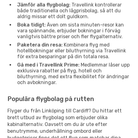
Jämför alla flygbolag:
Travellink kontrollerar
både traditionella och lågprisbolag, så att du
aldrig missar ett dolt guldkorn.
Boka tidigt:
Även om sista minuten-resor kan
vara spännande, erbjuder bokningar i förväg
vanligtvis bättre priser och fler flygalternativ.
Paketera din resa:
Kombinera flyg med
hotellbokningar eller biluthyrning via Travellink
för extra besparingar på din totala resa.
Gå med i Travellink Prime:
Medlemmar låser upp
exklusiva rabatter på flyg, hotell och
biluthyrning, med extra flexibilitet för ändringar
och avbokningar.
Populära flygbolag på rutten
Flyger du från Linköping till Cardiff? Du hittar ett
brett utbud av flygbolag som erbjuder olika
kabinalternativ. Oavsett om du är ute efter
benutrymme, underhållning ombord eller
budgetpriser finns det ett flyg som matchar dina