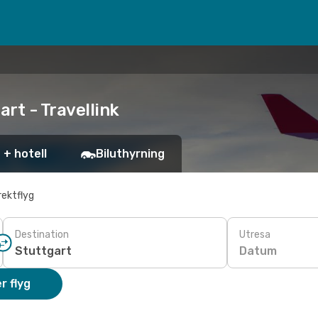
art - Travellink
 + hotell
Biluthyrning
rektflyg
Destination
Utresa
Datum
r flyg