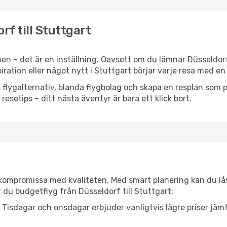
rf till Stuttgart
en – det är en inställning. Oavsett om du lämnar Düsseldor
spiration eller något nytt i Stuttgart börjar varje resa med e
flygalternativ, blanda flygbolag och skapa en resplan som pa
resetips – ditt nästa äventyr är bara ett klick bort.
t kompromissa med kvaliteten. Med smart planering kan du l
 du budgetflyg från Düsseldorf till Stuttgart:
Tisdagar och onsdagar erbjuder vanligtvis lägre priser jäm