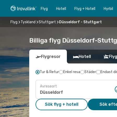
Flyg
Hotell
Flyg + Hotell
Hyrbil
Flyg
Tyskland
Stuttgart
Düsseldorf - Stuttgart
Billiga flyg Düsseldorf-Stuttg
Flygresor
Hotell
Flyg
Tur & Retur
Enkel resa
Städer
Endast di
Avreseort
Sök flyg + hotell
Sök efte