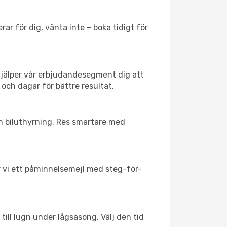
ar för dig, vänta inte – boka tidigt för
hjälper vår erbjudandesegment dig att
 och dagar för bättre resultat.
ch biluthyrning. Res smartare med
ar vi ett påminnelsemejl med steg-för-
till lugn under lågsäsong. Välj den tid