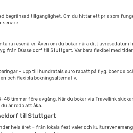
d begränsad tillgänglighet. Om du hittar ett pris som funger
r senare.
spontana resenärer. Även om du bokar nära ditt avresedatum 
g från Düsseldorf till Stuttgart. Var bara flexibel med tider
ringar – upp till hundratals euro rabatt på flyg, boende o
en och flexibla bokningsalternativ.
24–48 timmar före avgång. När du bokar via Travellink skick
 du är redo att åka.
eldorf till Stuttgart
nder hela året – från lokala festivaler och kulturevenemang 