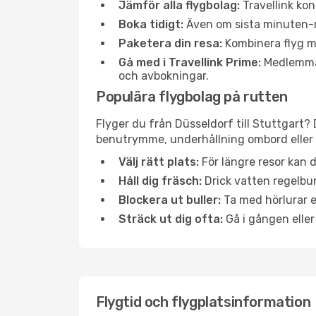
Jämför alla flygbolag:
Travellink kon
Boka tidigt:
Även om sista minuten-res
Paketera din resa:
Kombinera flyg me
Gå med i Travellink Prime:
Medlemmar 
och avbokningar.
Populära flygbolag på rutten
Flyger du från Düsseldorf till Stuttgart? 
benutrymme, underhållning ombord eller b
Välj rätt plats:
För längre resor kan d
Håll dig fräsch:
Drick vatten regelbun
Blockera ut buller:
Ta med hörlurar el
Sträck ut dig ofta:
Gå i gången eller
Flygtid och flygplatsinformation