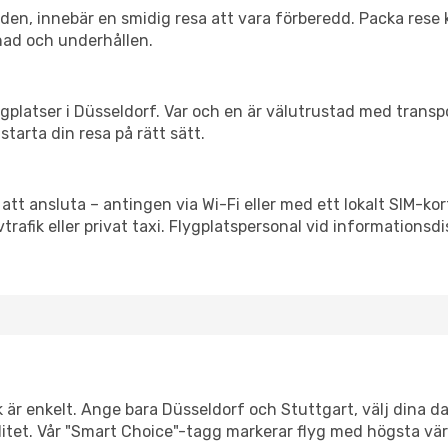
itiden, innebär en smidig resa att vara förberedd. Packa rese 
nad och underhållen.
flygplatser i Düsseldorf. Var och en är välutrustad med trans
starta din resa på rätt sätt.
 att ansluta – antingen via Wi-Fi eller med ett lokalt SIM-kor
vtrafik eller privat taxi. Flygplatspersonal vid informationsdi
k är enkelt. Ange bara Düsseldorf och Stuttgart, välj dina da
xibilitet. Vår "Smart Choice"-tagg markerar flyg med högsta vä