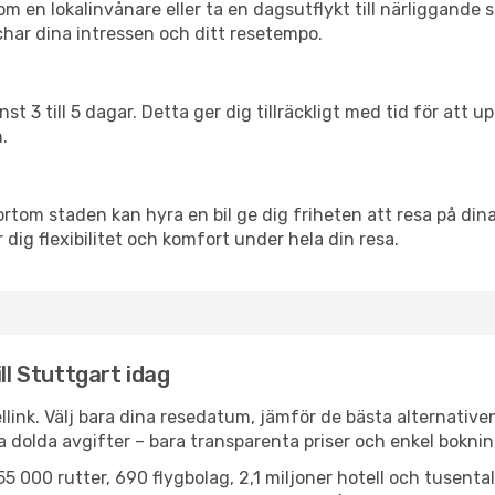
en lokalinvånare eller ta en dagsutflykt till närliggande st
har dina intressen och ditt resetempo.
nst 3 till 5 dagar. Detta ger dig tillräckligt med tid för at
.
ortom staden kan hyra en bil ge dig friheten att resa på dina 
 dig flexibilitet och komfort under hela din resa.
ll Stuttgart idag
llink. Välj bara dina resedatum, jämför de bästa alternative
ga dolda avgifter – bara transparenta priser och enkel boknin
5 000 rutter, 690 flygbolag, 2,1 miljoner hotell och tusenta