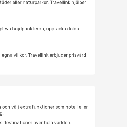
äder eller naturparker. Travellink hjälper
t uppleva höjdpunkterna, upptäcka dolda
egna villkor. Travellink erbjuder prisvärd
n och välj extrafunktioner som hotell eller
g.
ls destinationer över hela världen.