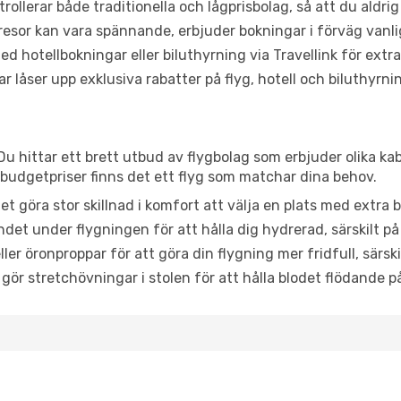
trollerar både traditionella och lågprisbolag, så att du aldrig
or kan vara spännande, erbjuder bokningar i förväg vanligtv
d hotellbokningar eller biluthyrning via Travellink för extra
låser upp exklusiva rabatter på flyg, hotell och biluthyrnin
Du hittar ett brett utbud av flygbolag som erbjuder olika ka
udgetpriser finns det ett flyg som matchar dina behov.
et göra stor skillnad i komfort att välja en plats med extr
det under flygningen för att hålla dig hydrerad, särskilt på 
ler öronproppar för att göra din flygning mer fridfull, särski
 gör stretchövningar i stolen för att hålla blodet flödande p