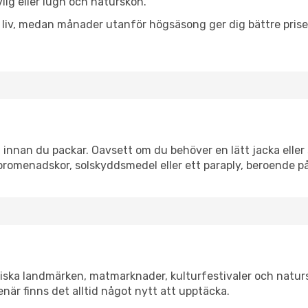
vlig eller lugn och naturskön.
h liv, medan månader utanför högsäsong ger dig bättre pris
innan du packar. Oavsett om du behöver en lätt jacka eller 
romenadskor, solskyddsmedel eller ett paraply, beroende p
riska landmärken, matmarknader, kulturfestivaler och natur
när finns det alltid något nytt att upptäcka.