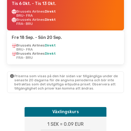
Tis 6 Okt.
- Tis 13 Okt.
Brussels Airlines
Direkt
BRU
- FRA
Brussels Airlines
Direkt
FRA
- BRU
Fre 18 Sep.
- Sön 20 Sep.
Brussels Airlines
Direkt
BRU
- FRA
Brussels Airlines
Direkt
FRA
- BRU
Priserna som visas på den här sidan var tillgängliga under de
senaste 20 dagarna för de angivna perioderna och bör inte
betraktas som det slutgiltiga erbjudna priset. Observera att
tillgänglighet och priser kan komma att ändras.
Växlingskurs
1 SEK = 0.09 EUR