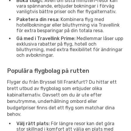
Boka tidigt:
Även om sista minuten-resor kan
vara spännande, erbjuder bokningar i förväg
vanligtvis bättre priser och fler flygalternativ.
Paketera din resa:
Kombinera flyg med
hotellbokningar eller biluthyrning via Travellink
för extra besparingar på din totala resa.
Gå med i Travellink Prime:
Medlemmar låser upp
exklusiva rabatter på flyg, hotell och
biluthyrning, med extra flexibilitet för ändringar
och avbokningar.
Populära flygbolag på rutten
Flyger du från Bryssel till Frankfurt? Du hittar ett
brett utbud av flygbolag som erbjuder olika
kabinalternativ. Oavsett om du är ute efter
benutrymme, underhållning ombord eller
budgetpriser finns det ett flyg som matchar dina
behov.
Välj rätt plats:
För längre resor kan det göra
stor skillnad i komfort att välja en plats med