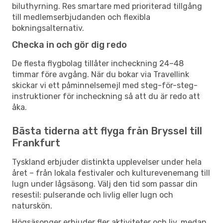
biluthyrning. Res smartare med prioriterad tillgång
till medlemserbjudanden och flexibla
bokningsalternativ.
Checka in och gör dig redo
De flesta flygbolag tillåter incheckning 24–48
timmar före avgång. När du bokar via Travellink
skickar vi ett påminnelsemejl med steg-för-steg-
instruktioner för incheckning så att du är redo att
åka.
Bästa tiderna att flyga från Bryssel till
Frankfurt
Tyskland erbjuder distinkta upplevelser under hela
året – från lokala festivaler och kulturevenemang till
lugn under lågsäsong. Välj den tid som passar din
resestil: pulserande och livlig eller lugn och
naturskön.
Högsäsonger erbjuder fler aktiviteter och liv, medan