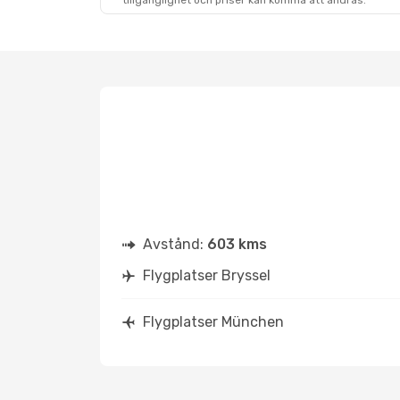
tillgänglighet och priser kan komma att ändras.
Avstånd:
603 kms
Flygplatser Bryssel
Flygplatser München