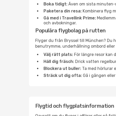
Boka tidigt:
Även om sista minuten-res
Paketera din resa:
Kombinera flyg me
Gå med i Travellink Prime:
Medlemmar 
och avbokningar.
Populära flygbolag på rutten
Flyger du från Bryssel till München? Du h
benutrymme, underhållning ombord eller b
Välj rätt plats:
För längre resor kan d
Håll dig fräsch:
Drick vatten regelbun
Blockera ut buller:
Ta med hörlurar el
Sträck ut dig ofta:
Gå i gången eller
Flygtid och flygplatsinformation
Oavsett om du flyger i affärer eller på fr