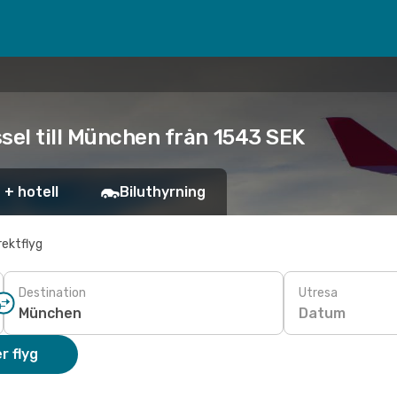
sel till München från 1543 SEK
 + hotell
Biluthyrning
rektflyg
Destination
Utresa
Datum
r flyg