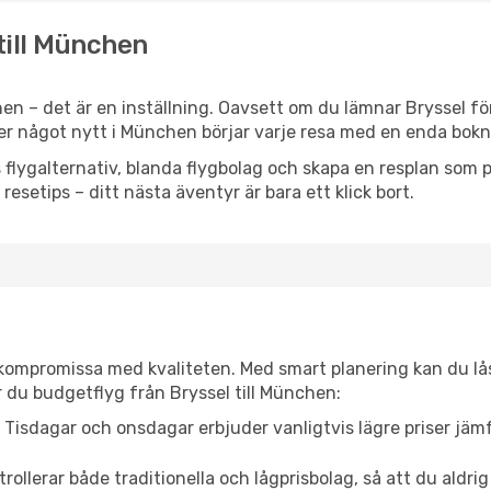
 till München
n – det är en inställning. Oavsett om du lämnar Bryssel fö
eller något nytt i München börjar varje resa med en enda bokn
flygalternativ, blanda flygbolag och skapa en resplan som pa
resetips – ditt nästa äventyr är bara ett klick bort.
t kompromissa med kvaliteten. Med smart planering kan du l
 du budgetflyg från Bryssel till München:
Tisdagar och onsdagar erbjuder vanligtvis lägre priser jäm
trollerar både traditionella och lågprisbolag, så att du aldrig