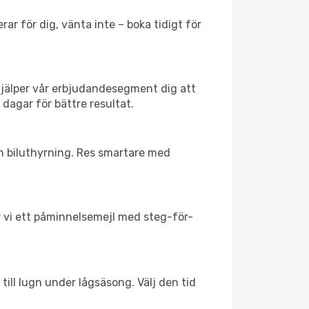
ar för dig, vänta inte – boka tidigt för
hjälper vår erbjudandesegment dig att
 dagar för bättre resultat.
ch biluthyrning. Res smartare med
ar vi ett påminnelsemejl med steg-för-
till lugn under lågsäsong. Välj den tid