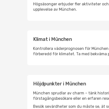
Högsäsonger erbjuder fler aktiviteter oc
upplevelse av München.
Klimat i München
Kontrollera väderprognosen för München i
förberedd för klimatet. Ta med bekväma p
Höjdpunkter i München
München sprudlar av charm – tänk histori
förstagångsbesökare eller en erfaren rese
Besök sevärdheter som du måste se, ät som 