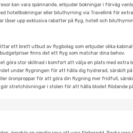
or kan vara spännande, erbjuder bokningar i förväg vanligtv
d hotellbokningar eller biluthyrning via Travellink för extra
låser upp exklusiva rabatter på flyg, hotell och biluthyrnin
ittar ett brett utbud av flygbolag som erbjuder olika kabina
udgetpriser finns det ett flyg som matchar dina behov.
et göra stor skillnad i komfort att välja en plats med extr
det under flygningen för att hålla dig hydrerad, särskilt på 
ler öronproppar för att göra din flygning mer fridfull, särski
 gör stretchövningar i stolen för att hålla blodet flödande p
itiden, innebär en smidig resa att vara förberedd. Packa rese 