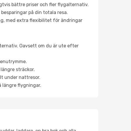
is bättre priser och fler flygalternativ.
 besparingar på din totala resa.
g, med extra flexibilitet för ändringar
lternativ. Oavsett om du är ute efter
a benutrymme.
längre sträckor.
lt under nattresor.
å längre flygningar.
kuddar, laddare, en bra bok och alla