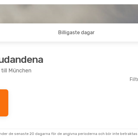
Billigaste dagar
judandena
 till München
Fil
ön 6 Sep.
nes
Direkt
nes
Direkt
under de senaste 20 dagarna för de angivna perioderna och bör inte betraktas 