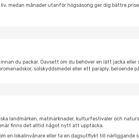
h liv, medan månader utanför högsäsong ger dig bättre pris
nnan du packar. Oavsett om du behöver en lätt jacka eller s
romenadskor, solskyddsmedel eller ett paraply, beroende p
ska landmärken, matmarknader, kulturfestivaler och naturs
när finns det alltid något nytt att upptäcka.
en lokalinvånare eller ta en dagsutflykt till närliggande st