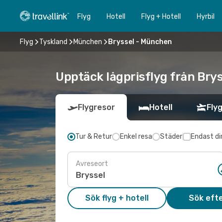
Flyg
Hotell
Flyg + Hotell
Hyrbil
Flyg
Tyskland
München
Bryssel - München
Upptäck lågprisflyg från Brys
Flygresor
Hotell
Flyg
Tur & Retur
Enkel resa
Städer
Endast di
Avreseort
Sök flyg + hotell
Sök efte