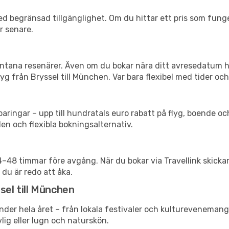
d begränsad tillgänglighet. Om du hittar ett pris som funger
r senare.
spontana resenärer. Även om du bokar nära ditt avresedatum 
g från Bryssel till München. Var bara flexibel med tider och
ringar – upp till hundratals euro rabatt på flyg, boende o
en och flexibla bokningsalternativ.
24–48 timmar före avgång. När du bokar via Travellink skick
 du är redo att åka.
sel till München
nder hela året – från lokala festivaler och kulturevenemang 
vlig eller lugn och naturskön.