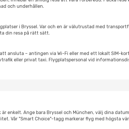
nad och underhållen.
flygplatser i Bryssel. Var och en är välutrustad med transpor
ta din resa på rätt sätt.
tt ansluta – antingen via Wi-Fi eller med ett lokalt SIM-kort
vtrafik eller privat taxi. Flygplatspersonal vid informationsdi
k är enkelt. Ange bara Bryssel och München, välj dina datum 
xibilitet. Vår "Smart Choice"-tagg markerar flyg med högsta vä