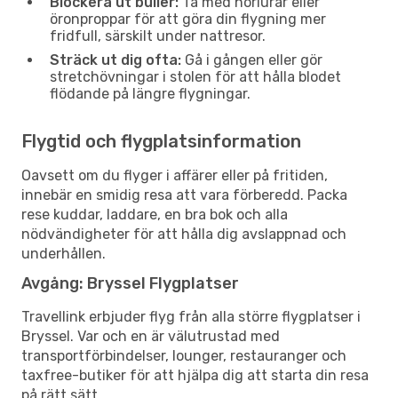
Blockera ut buller:
Ta med hörlurar eller
öronproppar för att göra din flygning mer
fridfull, särskilt under nattresor.
Sträck ut dig ofta:
Gå i gången eller gör
stretchövningar i stolen för att hålla blodet
flödande på längre flygningar.
Flygtid och flygplatsinformation
Oavsett om du flyger i affärer eller på fritiden,
innebär en smidig resa att vara förberedd. Packa
rese kuddar, laddare, en bra bok och alla
nödvändigheter för att hålla dig avslappnad och
underhållen.
Avgång: Bryssel Flygplatser
Travellink erbjuder flyg från alla större flygplatser i
Bryssel. Var och en är välutrustad med
transportförbindelser, lounger, restauranger och
taxfree-butiker för att hjälpa dig att starta din resa
på rätt sätt.