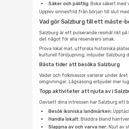
Säker och pålitlig:
Boka säkert med v
Upplev sinnesfrid från början till slut m
Vad gör Salzburg till ett måste-
Salzburg är ett pulserande resmål rikt på k
det något för alla resenärers smak.
Prova lokal mat, utforska historiska plat
kulturell fördjupning, inbjuder Salzburg 
Bästa tider att besöka Salzburg
Väder och folkmassor varierar under året 
omgivningar. Lågsäsong erbjuder mer lugn 
Topp aktiviteter att njuta av i Salz
Oavsett dina intressen har Salzburg ett b
Besök ikoniska landmärken:
Upptäck
Handla lokalt:
Bläddra bland hantverk
Slappna av och varva ner:
Njut av st