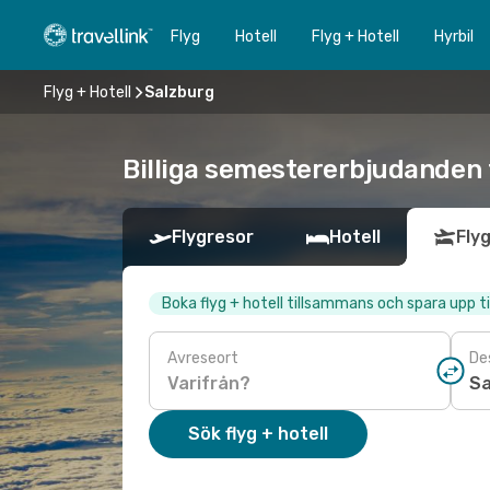
Flyg
Hotell
Flyg + Hotell
Hyrbil
Flyg + Hotell
Salzburg
Billiga semestererbjudanden t
Flygresor
Hotell
Flyg
Boka flyg + hotell tillsammans och spara upp ti
Avreseort
De
Sök flyg + hotell