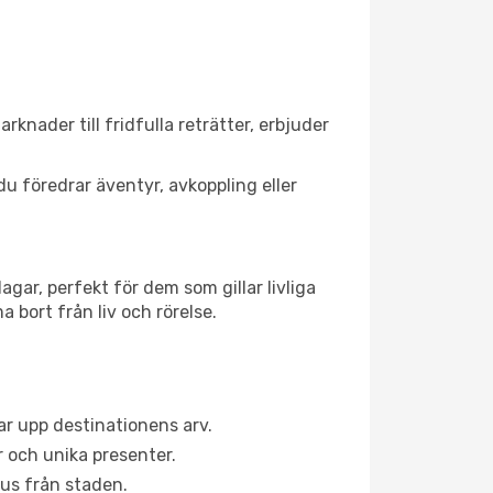
rknader till fridfulla reträtter, erbjuder
du föredrar äventyr, avkoppling eller
gar, perfekt för dem som gillar livliga
 bort från liv och rörelse.
r upp destinationens arv.
 och unika presenter.
aus från staden.