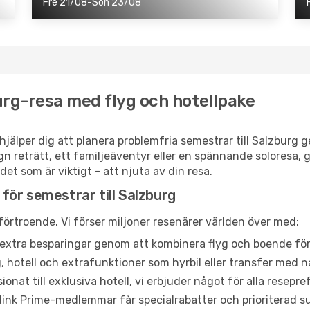
Fre 21/08-Sön 23/08
urg-resa med flyg och hotellpake
hjälper dig att planera problemfria semestrar till Salzburg 
n reträtt, ett familjeäventyr eller en spännande soloresa,
 det som är viktigt - att njuta av din resa.
l för semestrar till Salzburg
 förtroende. Vi förser miljoner resenärer världen över med:
extra besparingar genom att kombinera flyg och boende för
, hotell och extrafunktioner som hyrbil eller transfer med nå
onat till exklusiva hotell, vi erbjuder något för alla resepr
link Prime-medlemmar får specialrabatter och prioriterad s