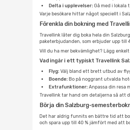
Delta i upplevelser:
Gå med i lokala t
Varje besökare hittar något speciellt i Sal
Förenkla din bokning med Travell
Travellink låter dig boka hela din Salzbur
paketerbjudanden, som erbjuder upp till 
Vill du ha mer bekvämlighet? Lägg enkelt ti
Vad ingår i ett typiskt Travellink 
Flyg:
Välj bland ett brett utbud av fl
Boende:
Bo på noggrant utvalda hotell
Extrafunktioner:
Anpassa din resa me
Travellink tar hand om detaljerna så att d
Börja din Salzburg-semesterbokn
Det har aldrig funnits en bättre tid att b
och spara upp till 40 % jämfört med att b