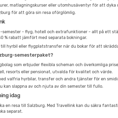
urer, matlagningskurser eller utomhusäventyr för att dyka d
zburg för att göra sin resa oförglömlig.
ink
g-semester - flyg, hotell och extrafunktioner - allt på ett s
40 % rabatt jämfört med separata bokningar.
ll hyrbil eller flygplatstransfer när du bokar för att skrädd
Salzburg-semesterpaket?
ygbolag som erbjuder flexibla scheman och överkomliga prise
, resorts eller pensionat, utvalda för kvalitet och värde.
d valfria hyrbilar, transfer och andra tjänster för en smidi
u kan slappna av och njuta av din semester till fullo.
ing idag
oka en resa till Salzburg. Med Travellink kan du säkra fantas
oka separat.