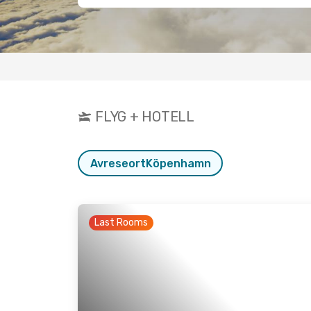
FLYG + HOTELL
Avreseort
Köpenhamn
Last Rooms