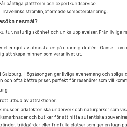
år pålitliga plattform och expertkundservice.
ed Travellinks strömlinjeformade semesterplanering.
besöka resmål?
ultur, naturlig skönhet och unika upplevelser. Från livliga ma
ser eller njut av atmosfären på charmiga kaféer. Oavsett om 
dig att skapa minnen som varar livet ut.
i Salzburg. Högsäsongen ger livliga evenemang och soliga da
och ofta bättre priser, perfekt för resenärer som vill komma
burg
rett utbud av attraktioner:
 museer, arkitektoniska underverk och naturparker som visa
smarknader och butiker för att hitta autentiska souvenirer
ränder, trädgårdar eller fridfulla platser som ger en lugn p