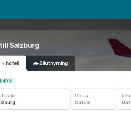
ill Salzburg
 + hotell
Biluthyrning
ll 40 %
stination
Utresa
Retu
Datum
Da