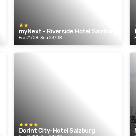
myNext - Riverside Hotel Salzburg
Fre 21/08-Sön 23/08
Dorint City-Hotel Salzburg