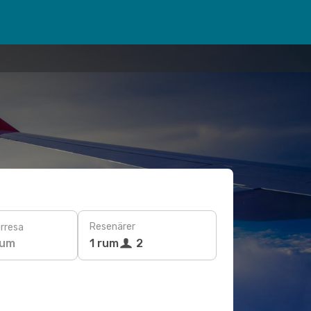
Resenärer
rresa
tum
1 rum
2