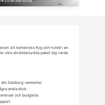
Fre 21/08-Sön 23/08
genom att kombinera flyg och hotell i en
 ger våra skräddarsydda paket dig värde
 din Salzburg-semester.
gra enkla klick.
eferenser och budgetar.
upport.