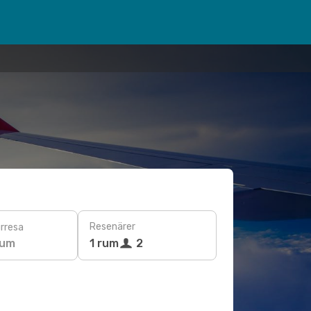
Resenärer
rresa
tum
1 rum
2