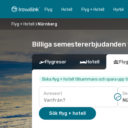
Flyg
Hotell
Flyg + Hotell
Hyrbil
Flyg + Hotell
Nürnberg
Billiga semestererbjudanden 
Flygresor
Hotell
Flyg
Boka flyg + hotell tillsammans och spara upp ti
Avreseort
De
Sök flyg + hotell