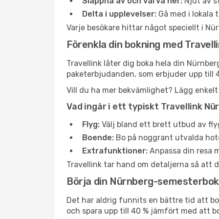
Slappna av och varva ner:
Njut av st
Delta i upplevelser:
Gå med i lokala t
Varje besökare hittar något speciellt i Nü
Förenkla din bokning med Travell
Travellink låter dig boka hela din Nürnber
paketerbjudanden, som erbjuder upp till 
Vill du ha mer bekvämlighet? Lägg enkelt ti
Vad ingår i ett typiskt Travellink
Flyg:
Välj bland ett brett utbud av fl
Boende:
Bo på noggrant utvalda hotell
Extrafunktioner:
Anpassa din resa me
Travellink tar hand om detaljerna så att d
Börja din Nürnberg-semesterbok
Det har aldrig funnits en bättre tid att b
och spara upp till 40 % jämfört med att b