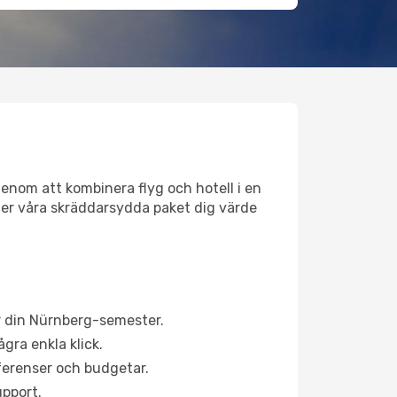
genom att kombinera flyg och hotell i en
 ger våra skräddarsydda paket dig värde
r din Nürnberg-semester.
gra enkla klick.
eferenser och budgetar.
upport.