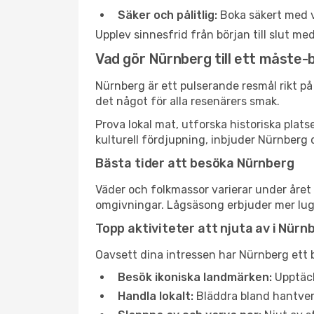
Säker och pålitlig:
Boka säkert med v
Upplev sinnesfrid från början till slut m
Vad gör Nürnberg till ett måste
Nürnberg är ett pulserande resmål rikt på k
det något för alla resenärers smak.
Prova lokal mat, utforska historiska plat
kulturell fördjupning, inbjuder Nürnberg 
Bästa tider att besöka Nürnberg
Väder och folkmassor varierar under året 
omgivningar. Lågsäsong erbjuder mer lugn 
Topp aktiviteter att njuta av i Nürn
Oavsett dina intressen har Nürnberg ett b
Besök ikoniska landmärken:
Upptäck
Handla lokalt:
Bläddra bland hantverk