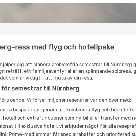
erg-resa med flyg och hotellpake
 hjälper dig att planera problemfria semestrar till Nürnberg 
n reträtt, ett familjeäventyr eller en spännande soloresa,
 det som är viktigt - att njuta av din resa.
l för semestrar till Nürnberg
 förtroende. Vi förser miljoner resenärer världen över med:
extra besparingar genom att kombinera flyg och boende fö
, hotell och extrafunktioner som hyrbil eller transfer med nå
onat till exklusiva hotell, vi erbjuder något för alla resepr
link Prime-medlemmar får specialrabatter och prioriterad s