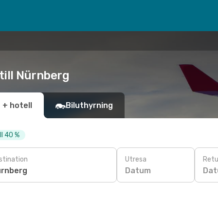
till Nürnberg
 + hotell
Biluthyrning
ll 40 %
stination
Utresa
Retu
Datum
Da