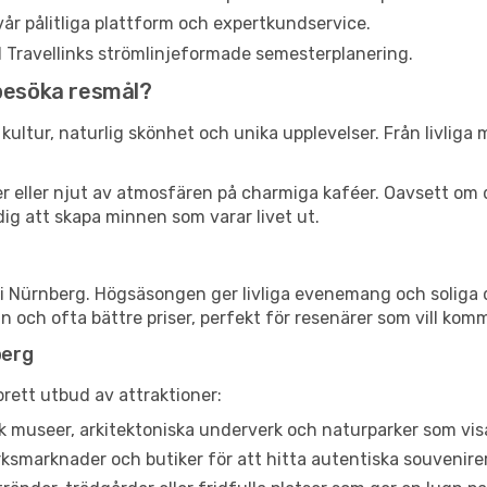
år pålitliga plattform och expertkundservice.
ed Travellinks strömlinjeformade semesterplanering.
-besöka resmål?
ultur, naturlig skönhet och unika upplevelser. Från livliga ma
ser eller njut av atmosfären på charmiga kaféer. Oavsett om 
dig att skapa minnen som varar livet ut.
i Nürnberg. Högsäsongen ger livliga evenemang och soliga da
och ofta bättre priser, perfekt för resenärer som vill komma
berg
rett utbud av attraktioner:
 museer, arkitektoniska underverk och naturparker som visa
smarknader och butiker för att hitta autentiska souvenirer