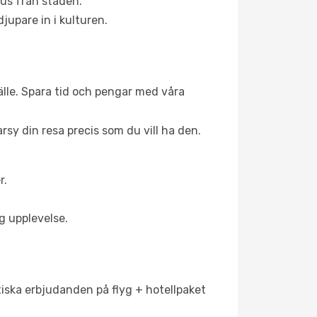
aus från staden.
jupare in i kulturen.
tälle. Spara tid och pengar med våra
arsy din resa precis som du vill ha den.
r.
g upplevelse.
stiska erbjudanden på flyg + hotellpaket