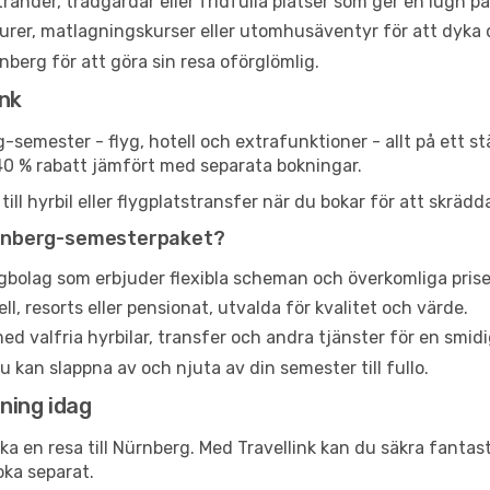
ränder, trädgårdar eller fridfulla platser som ger en lugn p
urer, matlagningskurser eller utomhusäventyr för att dyka d
rnberg för att göra sin resa oförglömlig.
ink
g-semester - flyg, hotell och extrafunktioner - allt på ett s
40 % rabatt jämfört med separata bokningar.
ll hyrbil eller flygplatstransfer när du bokar för att skrädd
 Nürnberg-semesterpaket?
ygbolag som erbjuder flexibla scheman och överkomliga prise
, resorts eller pensionat, utvalda för kvalitet och värde.
d valfria hyrbilar, transfer och andra tjänster för en smidi
u kan slappna av och njuta av din semester till fullo.
ning idag
oka en resa till Nürnberg. Med Travellink kan du säkra fanta
oka separat.