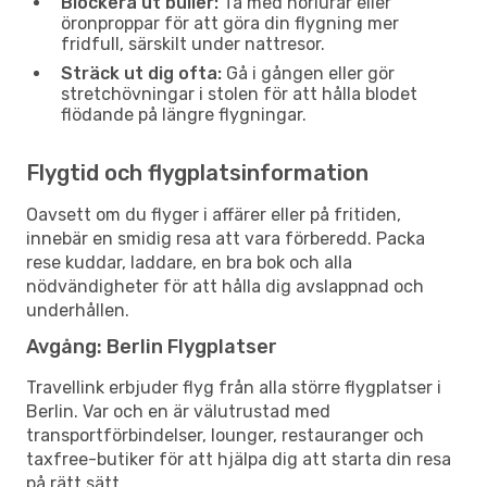
Blockera ut buller:
Ta med hörlurar eller
öronproppar för att göra din flygning mer
fridfull, särskilt under nattresor.
Sträck ut dig ofta:
Gå i gången eller gör
stretchövningar i stolen för att hålla blodet
flödande på längre flygningar.
Flygtid och flygplatsinformation
Oavsett om du flyger i affärer eller på fritiden,
innebär en smidig resa att vara förberedd. Packa
rese kuddar, laddare, en bra bok och alla
nödvändigheter för att hålla dig avslappnad och
underhållen.
Avgång: Berlin Flygplatser
Travellink erbjuder flyg från alla större flygplatser i
Berlin. Var och en är välutrustad med
transportförbindelser, lounger, restauranger och
taxfree-butiker för att hjälpa dig att starta din resa
på rätt sätt.