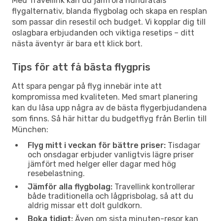
Med Travellink kan du jämföra hundratals
flygalternativ, blanda flygbolag och skapa en resplan
som passar din resestil och budget. Vi kopplar dig till
oslagbara erbjudanden och viktiga resetips – ditt
nästa äventyr är bara ett klick bort.
Tips för att få bästa flygpris
Att spara pengar på flyg innebär inte att
kompromissa med kvaliteten. Med smart planering
kan du låsa upp några av de bästa flygerbjudandena
som finns. Så här hittar du budgetflyg från Berlin till
München:
Flyg mitt i veckan för bättre priser:
Tisdagar
och onsdagar erbjuder vanligtvis lägre priser
jämfört med helger eller dagar med hög
resebelastning.
Jämför alla flygbolag:
Travellink kontrollerar
både traditionella och lågprisbolag, så att du
aldrig missar ett dolt guldkorn.
Boka tidigt:
Även om sista minuten-resor kan