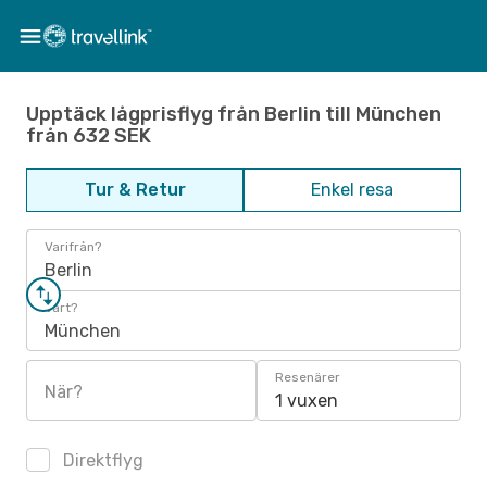
Upptäck lågprisflyg från Berlin till München
från 632 SEK
Tur & Retur
Enkel resa
Varifrån?
Berlin
Vart?
München
Resenärer
När?
1 vuxen
Direktflyg