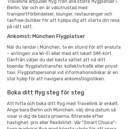
Travellink erbjuder flyg från alla större flygplatser i
Berlin. Var och en är välutrustad med
transportförbindelser, lounger, restauranger och
taxfree-butiker för att hjälpa dig att starta din resa
på rätt sätt.
Ankomst: München Flygplatser
När du landar i München, ta en stund för att ansluta
– antingen via Wi-Fi eller med ett lokalt SIM-kort.
Därifrån väljer du det bästa sättet att nå ditt
boende: flygplatstransfer, kollektivtrafik eller privat
taxi. Flygplatspersonal vid informationsdiskar är en
stor hjälp för att navigera ankomstlogistiken.
Boka ditt flyg steg för steg
Att hitta och boka ditt flyg med Travellink är enkelt.
Ange bara Berlin och München, välj dina datum så
visar vi dig de bästa priserna, filtrerade efter
hastighet, pris eller flexibilitet. Vår "Smart Choice"-
tagg markerar flyg med högsta värde för att spara