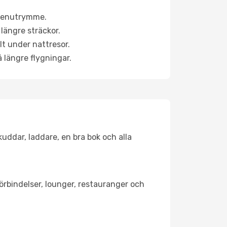
a benutrymme.
längre sträckor.
lt under nattresor.
å längre flygningar.
kuddar, laddare, en bra bok och alla
förbindelser, lounger, restauranger och