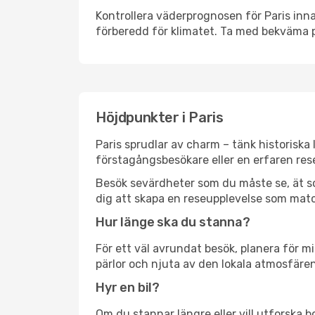
Kontrollera väderprognosen för Paris inna
förberedd för klimatet. Ta med bekväma p
Höjdpunkter i Paris
Paris sprudlar av charm – tänk historisk
förstagångsbesökare eller en erfaren rese
Besök sevärdheter som du måste se, ät som 
dig att skapa en reseupplevelse som matc
Hur länge ska du stanna?
För ett väl avrundat besök, planera för mi
pärlor och njuta av den lokala atmosfären
Hyr en bil?
Om du stannar längre eller vill utforska b