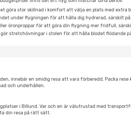
udgetpriser finns det ett flyg som matchar dina behov.
et göra stor skillnad i komfort att välja en plats med extr
det under flygningen för att hålla dig hydrerad, särskilt på 
ler öronproppar för att göra din flygning mer fridfull, särski
 gör stretchövningar i stolen för att hålla blodet flödande p
itiden, innebär en smidig resa att vara förberedd. Packa rese 
nad och underhållen.
flygplatser i Billund. Var och en är välutrustad med transport
ta din resa på rätt sätt.