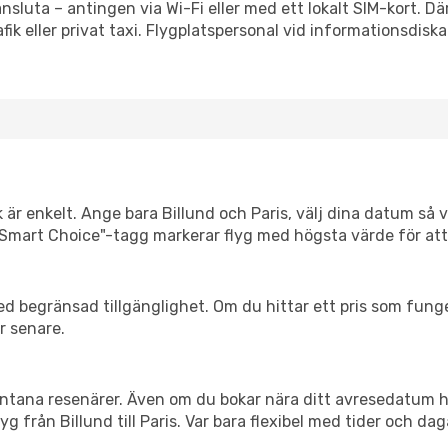
ansluta – antingen via Wi-Fi eller med ett lokalt SIM-kort. Dä
afik eller privat taxi. Flygplatspersonal vid informationsdiska
 är enkelt. Ange bara Billund och Paris, välj dina datum så vi
Vår "Smart Choice"-tagg markerar flyg med högsta värde för at
d begränsad tillgänglighet. Om du hittar ett pris som funger
r senare.
spontana resenärer. Även om du bokar nära ditt avresedatum 
 från Billund till Paris. Var bara flexibel med tider och daga