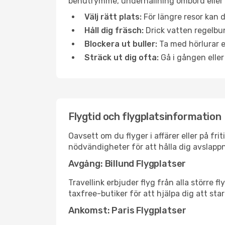
benutrymme, underhållning ombord eller b
Välj rätt plats:
För längre resor kan d
Håll dig fräsch:
Drick vatten regelbun
Blockera ut buller:
Ta med hörlurar el
Sträck ut dig ofta:
Gå i gången eller
Flygtid och flygplatsinformation
Oavsett om du flyger i affärer eller på fr
nödvändigheter för att hålla dig avslapp
Avgång: Billund Flygplatser
Travellink erbjuder flyg från alla större 
taxfree-butiker för att hjälpa dig att star
Ankomst: Paris Flygplatser