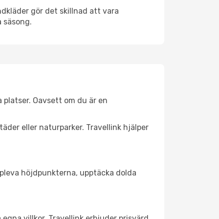
dkläder gör det skillnad att vara
å säsong.
 platser. Oavsett om du är en
äder eller naturparker. Travellink hjälper
t uppleva höjdpunkterna, upptäcka dolda
egna villkor. Travellink erbjuder prisvärd