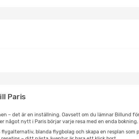
ll Paris
n – det är en inställning. Oavsett om du lämnar Billund för
ller något nytt i Paris börjar varje resa med en enda bokning.
flygalternativ, blanda flygbolag och skapa en resplan som pa
resetips – ditt nästa äventyr är bara ett klick bort.