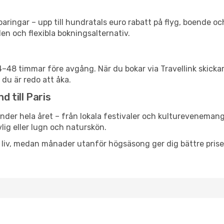
ringar – upp till hundratals euro rabatt på flyg, boende o
en och flexibla bokningsalternativ.
24–48 timmar före avgång. När du bokar via Travellink skick
 du är redo att åka.
d till Paris
nder hela året – från lokala festivaler och kulturevenemang 
vlig eller lugn och naturskön.
h liv, medan månader utanför högsäsong ger dig bättre pris