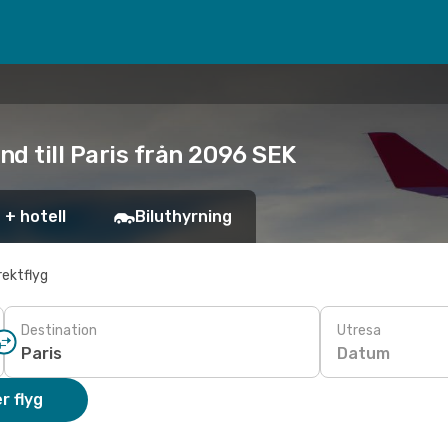
nd till Paris från 2096 SEK
 + hotell
Biluthyrning
rektflyg
Destination
Utresa
Datum
r flyg