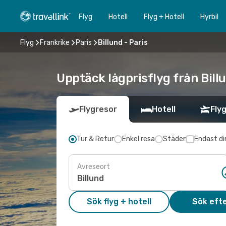
Flyg
Hotell
Flyg + Hotell
Hyrbil
Flyg
Frankrike
Paris
Billund - Paris
Upptäck lågprisflyg från Billu
Flygresor
Hotell
Flyg
Tur & Retur
Enkel resa
Städer
Endast di
Avreseort
Sök flyg + hotell
Sök efte