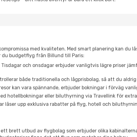
t kompromissa med kvaliteten. Med smart planering kan du l
du budgetflyg från Billund till Paris:
Tisdagar och onsdagar erbjuder vanligtvis lägre priser jäm
trollerar både traditionella och lågprisbolag, så att du aldrig
or kan vara spännande, erbjuder bokningar i förväg vanligtv
d hotellbokningar eller biluthyrning via Travellink för extra
låser upp exklusiva rabatter på flyg, hotell och biluthyrnin
ar ett brett utbud av flygbolag som erbjuder olika kabinalter