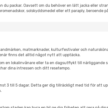
n du packar. Oavsett om du behöver en lätt jacka eller stran
romenadskor, solskyddsmedel eller ett paraply, beroende p
a landmärken, matmarknader, kulturfestivaler och natursköna
när finns det alltid något nytt att upptäcka.
en lokalinvånare eller ta en dagsutflykt till närliggande st
har dina intressen och ditt resetempo.
nst 3 till 5 dagar. Detta ger dig tillräckligt med tid för at
.
ortom staden kan hyra en bil ge dig friheten att resa på dina 