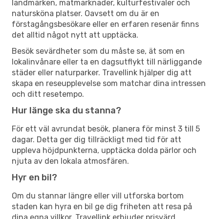
landmärken, matmarknader, kulturfestivaler och
natursköna platser. Oavsett om du är en
förstagångsbesökare eller en erfaren resenär finns
det alltid något nytt att upptäcka.
Besök sevärdheter som du måste se, ät som en
lokalinvånare eller ta en dagsutflykt till närliggande
städer eller naturparker. Travellink hjälper dig att
skapa en reseupplevelse som matchar dina intressen
och ditt resetempo.
Hur länge ska du stanna?
För ett väl avrundat besök, planera för minst 3 till 5
dagar. Detta ger dig tillräckligt med tid för att
uppleva höjdpunkterna, upptäcka dolda pärlor och
njuta av den lokala atmosfären.
Hyr en bil?
Om du stannar längre eller vill utforska bortom
staden kan hyra en bil ge dig friheten att resa på
dina egna villkor. Travellink erbjuder prisvärd