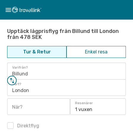
Upptäck lågprisflyg från Billund till London
från 478 SEK
Tur & Retur
Enkel resa
Varifrån?
Billund
Vart?
London
Resenärer
När?
1 vuxen
Direktflyg