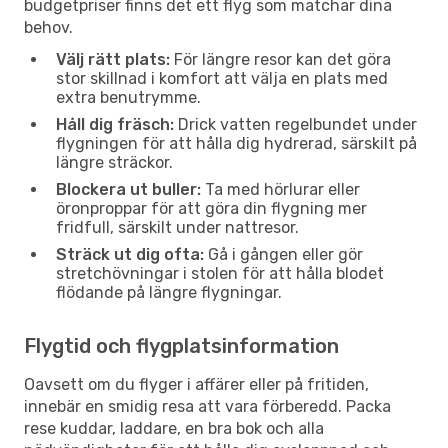
budgetpriser finns det ett flyg som matchar dina
behov.
Välj rätt plats:
För längre resor kan det göra
stor skillnad i komfort att välja en plats med
extra benutrymme.
Håll dig fräsch:
Drick vatten regelbundet under
flygningen för att hålla dig hydrerad, särskilt på
längre sträckor.
Blockera ut buller:
Ta med hörlurar eller
öronproppar för att göra din flygning mer
fridfull, särskilt under nattresor.
Sträck ut dig ofta:
Gå i gången eller gör
stretchövningar i stolen för att hålla blodet
flödande på längre flygningar.
Flygtid och flygplatsinformation
Oavsett om du flyger i affärer eller på fritiden,
innebär en smidig resa att vara förberedd. Packa
rese kuddar, laddare, en bra bok och alla