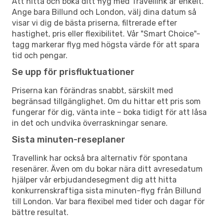
Att hitta och boka ditt flyg med Travellink är enkelt.
Ange bara Billund och London, välj dina datum så
visar vi dig de bästa priserna, filtrerade efter
hastighet, pris eller flexibilitet. Vår "Smart Choice"-
tagg markerar flyg med högsta värde för att spara
tid och pengar.
Se upp för prisfluktuationer
Priserna kan förändras snabbt, särskilt med
begränsad tillgänglighet. Om du hittar ett pris som
fungerar för dig, vänta inte – boka tidigt för att låsa
in det och undvika överraskningar senare.
Sista minuten-reseplaner
Travellink har också bra alternativ för spontana
resenärer. Även om du bokar nära ditt avresedatum
hjälper vår erbjudandesegment dig att hitta
konkurrenskraftiga sista minuten-flyg från Billund
till London. Var bara flexibel med tider och dagar för
bättre resultat.