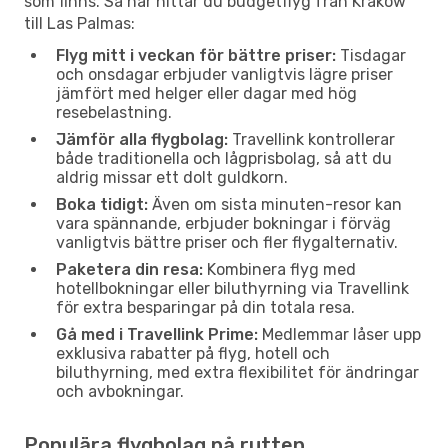
som finns. Så här hittar du budgetflyg från Krakow
till Las Palmas:
Flyg mitt i veckan för bättre priser:
Tisdagar
och onsdagar erbjuder vanligtvis lägre priser
jämfört med helger eller dagar med hög
resebelastning.
Jämför alla flygbolag:
Travellink kontrollerar
både traditionella och lågprisbolag, så att du
aldrig missar ett dolt guldkorn.
Boka tidigt:
Även om sista minuten-resor kan
vara spännande, erbjuder bokningar i förväg
vanligtvis bättre priser och fler flygalternativ.
Paketera din resa:
Kombinera flyg med
hotellbokningar eller biluthyrning via Travellink
för extra besparingar på din totala resa.
Gå med i Travellink Prime:
Medlemmar låser upp
exklusiva rabatter på flyg, hotell och
biluthyrning, med extra flexibilitet för ändringar
och avbokningar.
Populära flygbolag på rutten