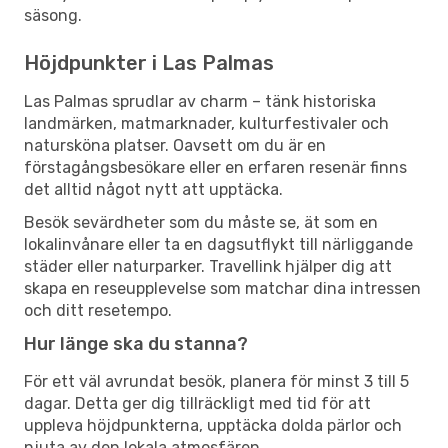
säsong.
Höjdpunkter i Las Palmas
Las Palmas sprudlar av charm – tänk historiska
landmärken, matmarknader, kulturfestivaler och
natursköna platser. Oavsett om du är en
förstagångsbesökare eller en erfaren resenär finns
det alltid något nytt att upptäcka.
Besök sevärdheter som du måste se, ät som en
lokalinvånare eller ta en dagsutflykt till närliggande
städer eller naturparker. Travellink hjälper dig att
skapa en reseupplevelse som matchar dina intressen
och ditt resetempo.
Hur länge ska du stanna?
För ett väl avrundat besök, planera för minst 3 till 5
dagar. Detta ger dig tillräckligt med tid för att
uppleva höjdpunkterna, upptäcka dolda pärlor och
njuta av den lokala atmosfären.