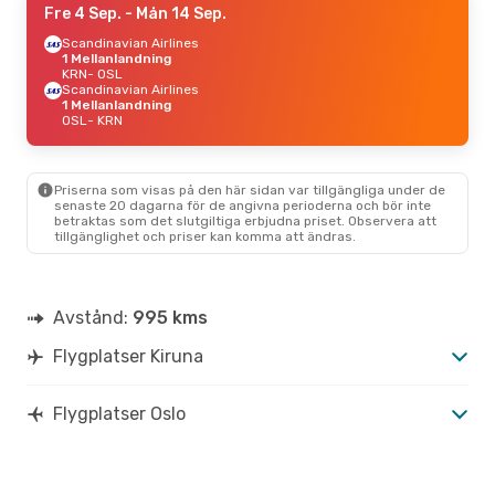
Fre 4 Sep.
- Mån 14 Sep.
Scandinavian Airlines
1 Mellanlandning
KRN
- OSL
Scandinavian Airlines
1 Mellanlandning
OSL
- KRN
Priserna som visas på den här sidan var tillgängliga under de
senaste 20 dagarna för de angivna perioderna och bör inte
betraktas som det slutgiltiga erbjudna priset. Observera att
tillgänglighet och priser kan komma att ändras.
Avstånd:
995 kms
Flygplatser Kiruna
Flygplatser Oslo