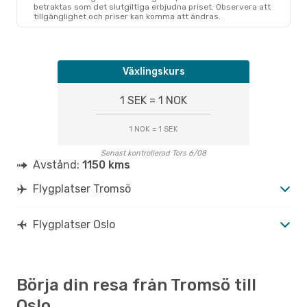
betraktas som det slutgiltiga erbjudna priset. Observera att
tillgänglighet och priser kan komma att ändras.
Växlingskurs
1 SEK = 1 NOK
1 NOK = 1 SEK
Senast kontrollerad Tors 6/08
Avstånd:
1150 kms
Flygplatser Tromsö
Flygplatser Oslo
Börja din resa från Tromsö till
Oslo