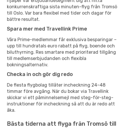
hjälper vår erbjudandesegment dig att hitta
konkurrenskraftiga sista minuten-flyg från Tromsö
till Oslo. Var bara flexibel med tider och dagar för
bättre resultat.
Spara mer med Travellink Prime
Våra Prime-medlemmar får exklusiva besparingar –
upp till hundratals euro rabatt på flyg, boende och
biluthyrning. Res smartare med prioriterad tillgång
till medlemserbjudanden och flexibla
bokningsalternativ.
Checka in och gör dig redo
De flesta flygbolag tillåter incheckning 24–48
timmar före avgång. När du bokar via Travellink
skickar vi ett påminnelsemejl med steg-för-steg-
instruktioner för incheckning så att du är redo att
åka.
Bästa tiderna att flyga från Tromsö till