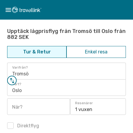
Upptäck lågprisflyg från Tromsö till Oslo från
882 SEK
Tur & Retur
Enkel resa
Varifrån?
Tromsö
Vart?
Oslo
Resenärer
När?
1 vuxen
Direktflyg