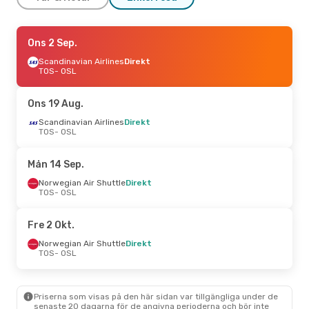
Fre 14 Aug.
Ons 2 Sep.
- Mån 17 Aug.
Norwegian Air Shuttle
Scandinavian Airlines
Direkt
Direkt
TOS
TOS
- OSL
- OSL
Norwegian Air Shuttle
Direkt
OSL
- TOS
Ons 19 Aug.
Lör 5 Sep.
Scandinavian Airlines
- Sön 6 Sep.
Direkt
TOS
- OSL
Wideroe
Direkt
TOS
- OSL
Scandinavian Airlines
Direkt
Mån 14 Sep.
OSL
- TOS
Norwegian Air Shuttle
Direkt
TOS
- OSL
Fre 2 Okt.
Norwegian Air Shuttle
Direkt
TOS
- OSL
Priserna som visas på den här sidan var tillgängliga under de
senaste 20 dagarna för de angivna perioderna och bör inte