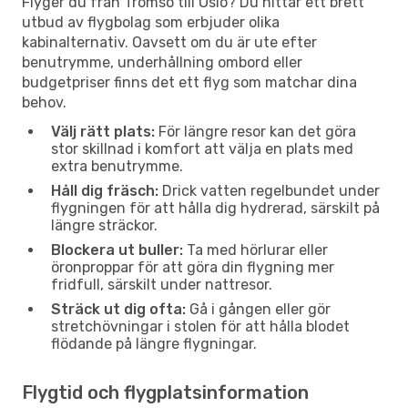
Flyger du från Tromsö till Oslo? Du hittar ett brett
utbud av flygbolag som erbjuder olika
kabinalternativ. Oavsett om du är ute efter
benutrymme, underhållning ombord eller
budgetpriser finns det ett flyg som matchar dina
behov.
Välj rätt plats:
För längre resor kan det göra
stor skillnad i komfort att välja en plats med
extra benutrymme.
Håll dig fräsch:
Drick vatten regelbundet under
flygningen för att hålla dig hydrerad, särskilt på
längre sträckor.
Blockera ut buller:
Ta med hörlurar eller
öronproppar för att göra din flygning mer
fridfull, särskilt under nattresor.
Sträck ut dig ofta:
Gå i gången eller gör
stretchövningar i stolen för att hålla blodet
flödande på längre flygningar.
Flygtid och flygplatsinformation