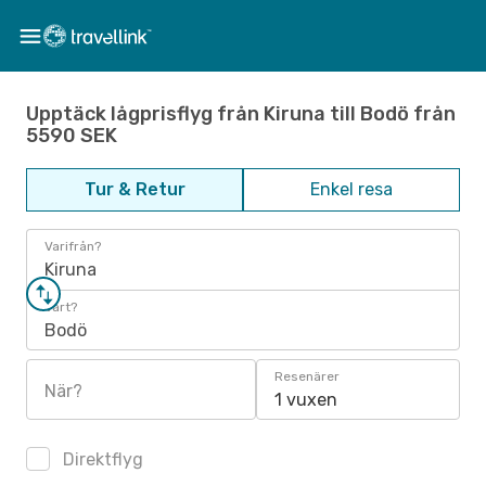
Upptäck lågprisflyg från Kiruna till Bodö från
5590 SEK
Tur & Retur
Enkel resa
Varifrån?
Kiruna
Vart?
Bodö
Resenärer
När?
1 vuxen
Direktflyg