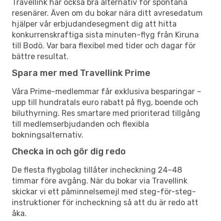
Travellink har också bra alternativ för spontana
resenärer. Även om du bokar nära ditt avresedatum
hjälper vår erbjudandesegment dig att hitta
konkurrenskraftiga sista minuten-flyg från Kiruna
till Bodö. Var bara flexibel med tider och dagar för
bättre resultat.
Spara mer med Travellink Prime
Våra Prime-medlemmar får exklusiva besparingar –
upp till hundratals euro rabatt på flyg, boende och
biluthyrning. Res smartare med prioriterad tillgång
till medlemserbjudanden och flexibla
bokningsalternativ.
Checka in och gör dig redo
De flesta flygbolag tillåter incheckning 24–48
timmar före avgång. När du bokar via Travellink
skickar vi ett påminnelsemejl med steg-för-steg-
instruktioner för incheckning så att du är redo att
åka.