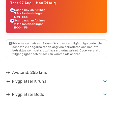
Tors 27 Aug.
- Mån 31 Aug.
Scandinavian Airlines
3 Mellanlandningar
KRN
- BOO
Scandinavian Airlines
2 Mellanlandningar
BOO
- KRN
Priserna som visas på den här sidan var tillgängliga under de
senaste 20 dagarna för de angivna perioderna och bör inte
betraktas som det slutgiltiga erbjudna priset. Observera att
tillgänglighet och priser kan komma att ändras.
Avstånd:
255 kms
Flygplatser Kiruna
Flygplatser Bodö