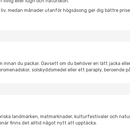
 livlig eller lugn och naturskön.
h liv, medan månader utanför högsäsong ger dig bättre pris
innan du packar. Oavsett om du behöver en lätt jacka eller 
romenadskor, solskyddsmedel eller ett paraply, beroende p
riska landmärken, matmarknader, kulturfestivaler och natu
när finns det alltid något nytt att upptäcka.