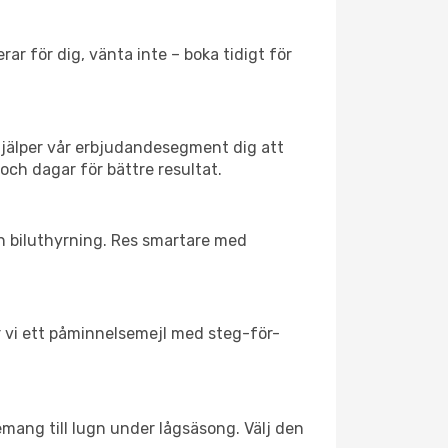
ar för dig, vänta inte – boka tidigt för
hjälper vår erbjudandesegment dig att
och dagar för bättre resultat.
ch biluthyrning. Res smartare med
ar vi ett påminnelsemejl med steg-för-
emang till lugn under lågsäsong. Välj den