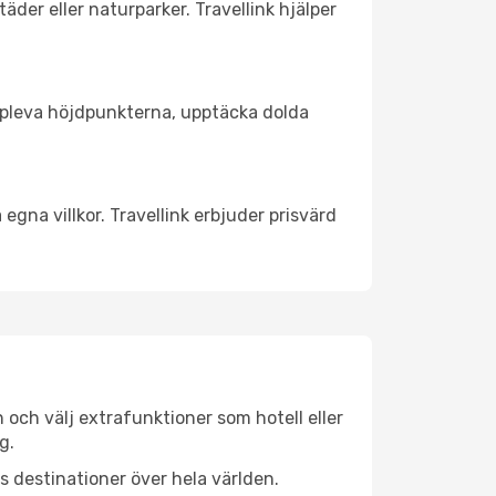
äder eller naturparker. Travellink hjälper
t uppleva höjdpunkterna, upptäcka dolda
egna villkor. Travellink erbjuder prisvärd
n och välj extrafunktioner som hotell eller
g.
ls destinationer över hela världen.