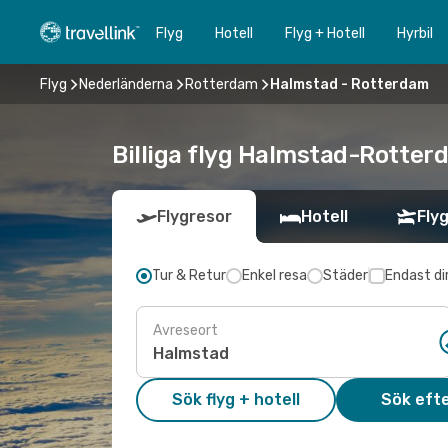
Flyg
Hotell
Flyg + Hotell
Hyrbil
Flyg
Nederländerna
Rotterdam
Halmstad - Rotterdam
Billiga flyg Halmstad-Rotterd
Flygresor
Hotell
Flyg
Tur & Retur
Enkel resa
Städer
Endast di
Avreseort
Sök flyg + hotell
Sök efte