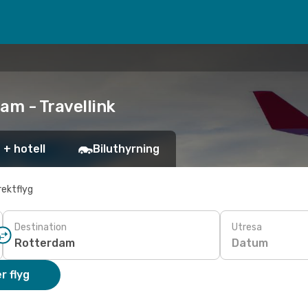
am - Travellink
 + hotell
Biluthyrning
rektflyg
Destination
Utresa
Datum
r flyg