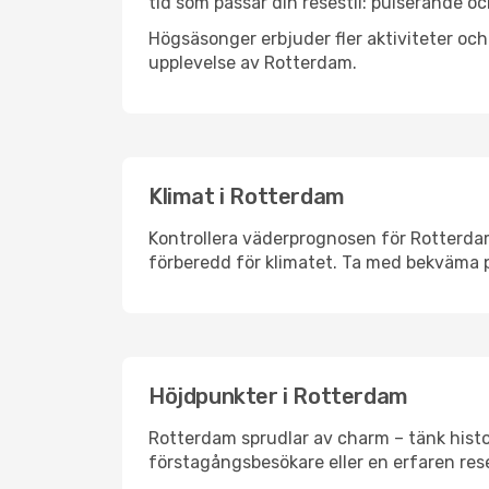
tid som passar din resestil: pulserande och
Högsäsonger erbjuder fler aktiviteter oc
upplevelse av Rotterdam.
Klimat i Rotterdam
Kontrollera väderprognosen för Rotterdam 
förberedd för klimatet. Ta med bekväma p
Höjdpunkter i Rotterdam
Rotterdam sprudlar av charm – tänk histo
förstagångsbesökare eller en erfaren rese