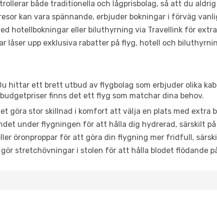
trollerar både traditionella och lågprisbolag, så att du aldrig
or kan vara spännande, erbjuder bokningar i förväg vanligtv
d hotellbokningar eller biluthyrning via Travellink för extra
låser upp exklusiva rabatter på flyg, hotell och biluthyrnin
u hittar ett brett utbud av flygbolag som erbjuder olika kab
udgetpriser finns det ett flyg som matchar dina behov.
et göra stor skillnad i komfort att välja en plats med extr
det under flygningen för att hålla dig hydrerad, särskilt på 
ler öronproppar för att göra din flygning mer fridfull, särski
 gör stretchövningar i stolen för att hålla blodet flödande p