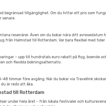
d begränsad tillgänglighet. Om du hittar ett pris som funger
r senare.
spontana resenärer. Även om du bokar nära ditt avresedatum 
yg från Halmstad till Rotterdam. Var bara flexibel med tider 
ringar – upp till hundratals euro rabatt på flyg, boende o
en och flexibla bokningsalternativ.
24–48 timmar före avgång. När du bokar via Travellink skick
 du är redo att åka.
mstad till Rotterdam
ser under hela året – från lokala festivaler och kultureven