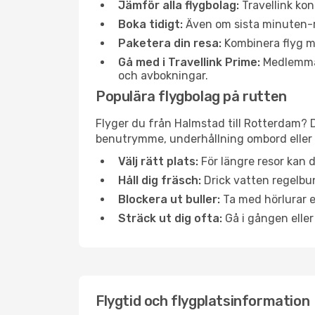
Jämför alla flygbolag:
Travellink kon
Boka tidigt:
Även om sista minuten-res
Paketera din resa:
Kombinera flyg me
Gå med i Travellink Prime:
Medlemmar 
och avbokningar.
Populära flygbolag på rutten
Flyger du från Halmstad till Rotterdam? D
benutrymme, underhållning ombord eller b
Välj rätt plats:
För längre resor kan d
Håll dig fräsch:
Drick vatten regelbun
Blockera ut buller:
Ta med hörlurar el
Sträck ut dig ofta:
Gå i gången eller
Flygtid och flygplatsinformation