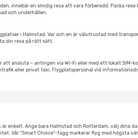
itiden, innebär en smidig resa att vara förberedd. Packa rese 
nad och underhållen.
flygplatser i Halmstad. Var och en är välutrustad med transp
ta din resa på rätt sätt.
 att ansluta – antingen via Wi-Fi eller med ett lokalt SIM-ko
vtrafik eller privat taxi. Flygplatspersonal vid informationsdi
nk är enkelt. Ange bara Halmstad och Rotterdam, välj dina dat
xibilitet. Vår "Smart Choice"-tagg markerar flyg med högsta vä