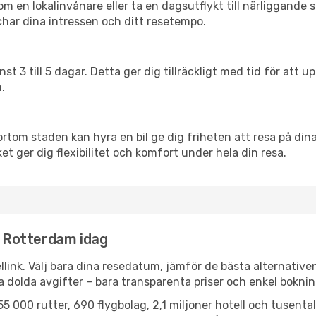
en lokalinvånare eller ta en dagsutflykt till närliggande st
har dina intressen och ditt resetempo.
nst 3 till 5 dagar. Detta ger dig tillräckligt med tid för at
.
ortom staden kan hyra en bil ge dig friheten att resa på dina 
et ger dig flexibilitet och komfort under hela din resa.
ll Rotterdam idag
llink. Välj bara dina resedatum, jämför de bästa alternative
ga dolda avgifter – bara transparenta priser och enkel boknin
5 000 rutter, 690 flygbolag, 2,1 miljoner hotell och tusenta