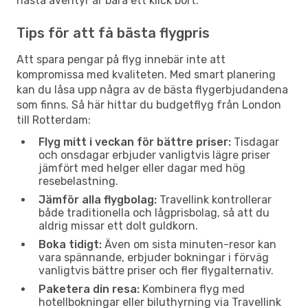
nästa äventyr är bara ett klick bort.
Tips för att få bästa flygpris
Att spara pengar på flyg innebär inte att
kompromissa med kvaliteten. Med smart planering
kan du låsa upp några av de bästa flygerbjudandena
som finns. Så här hittar du budgetflyg från London
till Rotterdam:
Flyg mitt i veckan för bättre priser:
Tisdagar
och onsdagar erbjuder vanligtvis lägre priser
jämfört med helger eller dagar med hög
resebelastning.
Jämför alla flygbolag:
Travellink kontrollerar
både traditionella och lågprisbolag, så att du
aldrig missar ett dolt guldkorn.
Boka tidigt:
Även om sista minuten-resor kan
vara spännande, erbjuder bokningar i förväg
vanligtvis bättre priser och fler flygalternativ.
Paketera din resa:
Kombinera flyg med
hotellbokningar eller biluthyrning via Travellink