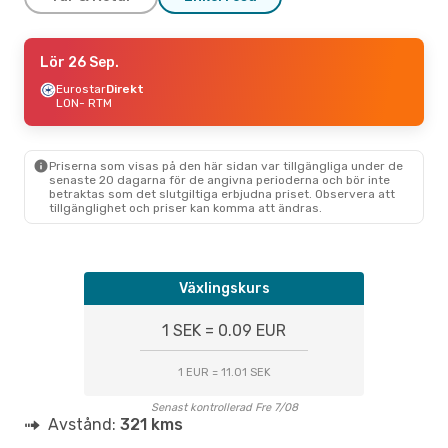
Tors 13 Aug.
Lör 26 Sep.
- Sön 16 Aug.
Transavia Airlines
Eurostar
Direkt
Direkt
LON
LON
- RTM
- RTM
Easyjet
Direkt
RTM
- LON
Priserna som visas på den här sidan var tillgängliga under de
senaste 20 dagarna för de angivna perioderna och bör inte
betraktas som det slutgiltiga erbjudna priset. Observera att
tillgänglighet och priser kan komma att ändras.
Växlingskurs
1 SEK = 0.09 EUR
1 EUR = 11.01 SEK
Senast kontrollerad Fre 7/08
Avstånd:
321 kms