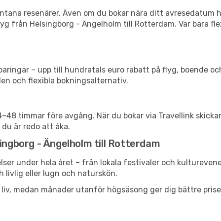
spontana resenärer. Även om du bokar nära ditt avresedatum 
yg från Helsingborg - Ängelholm till Rotterdam. Var bara fle
ringar – upp till hundratals euro rabatt på flyg, boende o
en och flexibla bokningsalternativ.
24–48 timmar före avgång. När du bokar via Travellink skick
 du är redo att åka.
singborg - Ängelholm till Rotterdam
ser under hela året – från lokala festivaler och kultureven
 livlig eller lugn och naturskön.
h liv, medan månader utanför högsäsong ger dig bättre pris