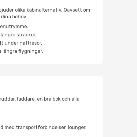
bjuder olika kabinalternativ. Oavsett om
 dina behov.
a benutrymme.
längre sträckor.
lt under nattresor.
å längre flygningar.
kuddar, laddare, en bra bok och alla
tad med transportförbindelser, lounger,