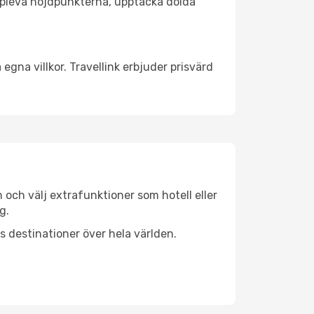
t uppleva höjdpunkterna, upptäcka dolda
egna villkor. Travellink erbjuder prisvärd
n och välj extrafunktioner som hotell eller
g.
ls destinationer över hela världen.