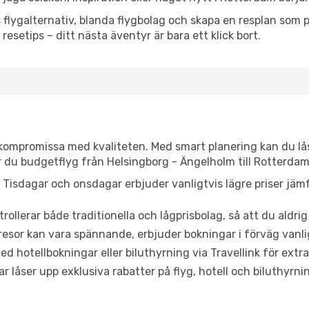
flygalternativ, blanda flygbolag och skapa en resplan som pa
resetips – ditt nästa äventyr är bara ett klick bort.
t kompromissa med kvaliteten. Med smart planering kan du l
r du budgetflyg från Helsingborg - Ängelholm till Rotterdam
Tisdagar och onsdagar erbjuder vanligtvis lägre priser jäm
trollerar både traditionella och lågprisbolag, så att du aldrig
or kan vara spännande, erbjuder bokningar i förväg vanligtv
d hotellbokningar eller biluthyrning via Travellink för extra
låser upp exklusiva rabatter på flyg, hotell och biluthyrnin