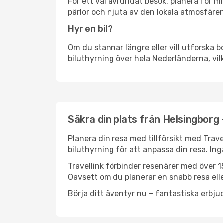
För ett väl avrundat besök, planera för mi
pärlor och njuta av den lokala atmosfären
Hyr en bil?
Om du stannar längre eller vill utforska b
biluthyrning över hela Nederländerna, vilk
Säkra din plats från Helsingborg 
Planera din resa med tillförsikt med Trave
biluthyrning för att anpassa din resa. In
Travellink förbinder resenärer med över 15
Oavsett om du planerar en snabb resa eller
Börja ditt äventyr nu – fantastiska erbjud