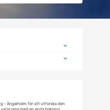
rg - Ängelholm för att utforska den
ar varje resa med en enda bokning.