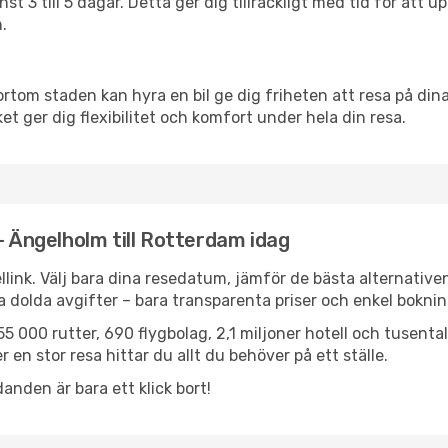
nst 3 till 5 dagar. Detta ger dig tillräckligt med tid för at
.
ortom staden kan hyra en bil ge dig friheten att resa på dina 
et ger dig flexibilitet och komfort under hela din resa.
- Ängelholm till Rotterdam idag
llink. Välj bara dina resedatum, jämför de bästa alternative
ga dolda avgifter – bara transparenta priser och enkel boknin
5 000 rutter, 690 flygbolag, 2,1 miljoner hotell och tusenta
 en stor resa hittar du allt du behöver på ett ställe.
anden är bara ett klick bort!