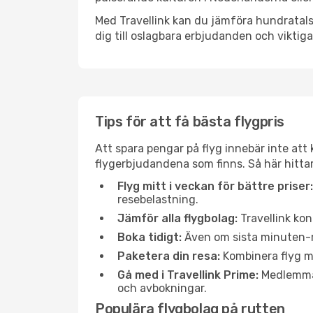
Med Travellink kan du jämföra hundratals 
dig till oslagbara erbjudanden och viktiga 
Tips för att få bästa flygpris
Att spara pengar på flyg innebär inte at
flygerbjudandena som finns. Så här hitta
Flyg mitt i veckan för bättre priser:
resebelastning.
Jämför alla flygbolag:
Travellink kon
Boka tidigt:
Även om sista minuten-res
Paketera din resa:
Kombinera flyg me
Gå med i Travellink Prime:
Medlemmar 
och avbokningar.
Populära flygbolag på rutten