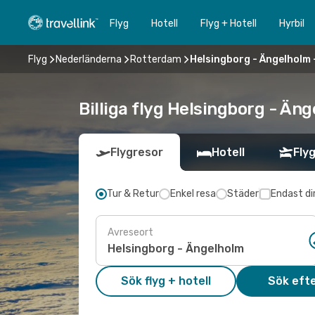
Flyg
Hotell
Flyg + Hotell
Hyrbil
Flyg
Nederländerna
Rotterdam
Helsingborg - Ängelholm
Billiga flyg Helsingborg - Än
Flygresor
Hotell
Flyg
Tur & Retur
Enkel resa
Städer
Endast di
Avreseort
Sök flyg + hotell
Sök efte