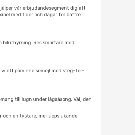
hjälper vår erbjudandesegment dig att
xibel med tider och dagar för bättre
ch biluthyrning. Res smartare med
ar vi ett påminnelsemejl med steg-för-
emang till lugn under lågsäsong. Välj den
er och en tystare, mer uppslukande