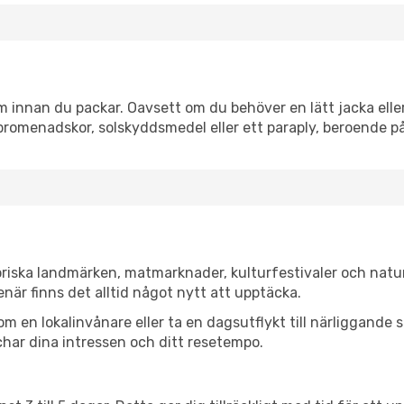
innan du packar. Oavsett om du behöver en lätt jacka eller 
romenadskor, solskyddsmedel eller ett paraply, beroende p
riska landmärken, matmarknader, kulturfestivaler och natu
när finns det alltid något nytt att upptäcka.
en lokalinvånare eller ta en dagsutflykt till närliggande st
har dina intressen och ditt resetempo.