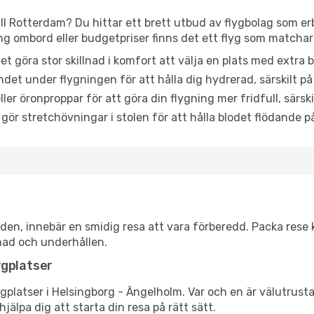
ll Rotterdam? Du hittar ett brett utbud av flygbolag som er
g ombord eller budgetpriser finns det ett flyg som matchar
et göra stor skillnad i komfort att välja en plats med extr
det under flygningen för att hålla dig hydrerad, särskilt på 
ler öronproppar för att göra din flygning mer fridfull, särski
 gör stretchövningar i stolen för att hålla blodet flödande p
itiden, innebär en smidig resa att vara förberedd. Packa rese 
nad och underhållen.
ygplatser
flygplatser i Helsingborg - Ängelholm. Var och en är välutrus
jälpa dig att starta din resa på rätt sätt.