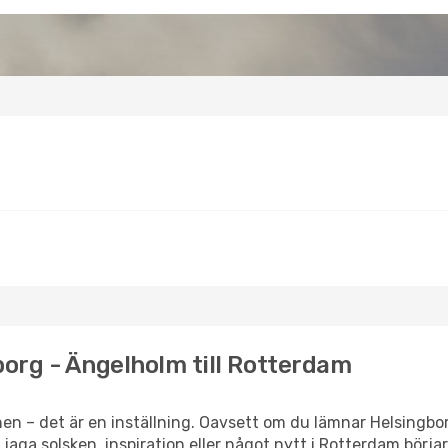
borg - Ängelholm till Rotterdam
en – det är en inställning. Oavsett om du lämnar Helsingbo
 jaga solsken, inspiration eller något nytt i Rotterdam börj