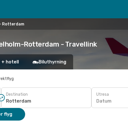
 - Rotterdam
gelholm-Rotterdam - Travellink
 + hotell
Biluthyrning
rektflyg
Destination
Utresa
Datum
r flyg