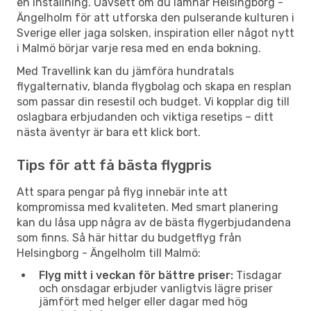
en inställning. Oavsett om du lämnar Helsingborg -
Ängelholm för att utforska den pulserande kulturen i
Sverige eller jaga solsken, inspiration eller något nytt
i Malmö börjar varje resa med en enda bokning.
Med Travellink kan du jämföra hundratals
flygalternativ, blanda flygbolag och skapa en resplan
som passar din resestil och budget. Vi kopplar dig till
oslagbara erbjudanden och viktiga resetips – ditt
nästa äventyr är bara ett klick bort.
Tips för att få bästa flygpris
Att spara pengar på flyg innebär inte att
kompromissa med kvaliteten. Med smart planering
kan du låsa upp några av de bästa flygerbjudandena
som finns. Så här hittar du budgetflyg från
Helsingborg - Ängelholm till Malmö:
Flyg mitt i veckan för bättre priser:
Tisdagar
och onsdagar erbjuder vanligtvis lägre priser
jämfört med helger eller dagar med hög